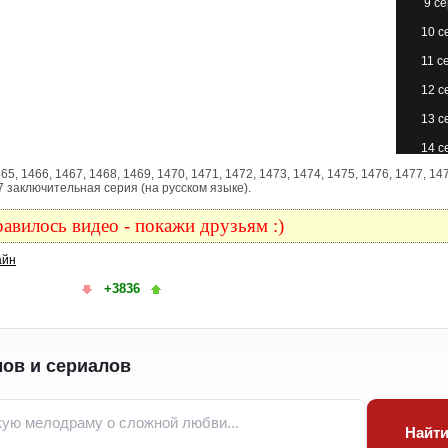
9 с
10 с
11 с
12 с
13 с
14 с
65, 1466, 1467, 1468, 1469, 1470, 1471, 1472, 1473, 1474, 1475, 1476, 1477, 14
15 с
87 заключительная серия (на русском языке).
16 с
авилось видео - покажи друзьям :)
17 с
айн
18 с
+3836
19 с
20 с
21 с
ов и сериалов
22 с
23 с
Найт
24 с