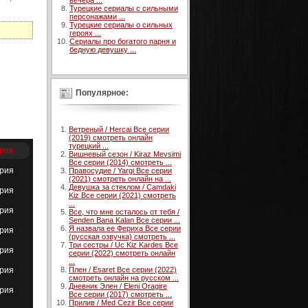
вечера ...
Турецкие сериалы с сильными
персонажами ...
Турецкие сериалы о сильных
героях ...
Сериалы про богатого парня и
бедную девушку ...
Популярное:
Ветреный / Hercai Все серии
(2019) смотреть онлайн
турецкий ...
ерия
Вишневый сезон / Kiraz Mevsimi
Все серии (2014) смотреть ...
ерия
Правосудие / Yargi Все серии
(2021) смотреть онлайн на ...
Девушка за стеклом / Camdaki
ерия
Kiz Все серии (2021) смотреть
...
ерия
Все, что мне осталось от тебя /
Senden Bana Kalan Все серии ...
Я назвала ее Фериха Все серии
ерия
(русская озвучка) смотреть ...
Три сестры / Uc Kiz Kardes Все
ерия
серии (2022) смотреть онлайн
...
ерия
Плен / Esaret Все серии (2022)
смотреть онлайн на русском ...
Дневник Элен / Eleni Oragire
ерия
Все серии (2017) смотреть ...
Прилив / Med Cezir Все серии