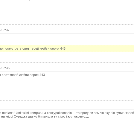
40 с
41 с
42 с
43 с
 02:37
44 с
45 с
о посмотреть свет твоей любви серия 443
46 с
47 с
 02:36
48 с
 свет твоей любви серия 443
49 с
50 с
51 с
52 с
 весілля Чаві які він виграв на конкурсі поварів ... то продали землю яку він купив зар
53 с
на місці Сураджа давно би кинула ту сімю і жил окремо....
54-1 
54-2 