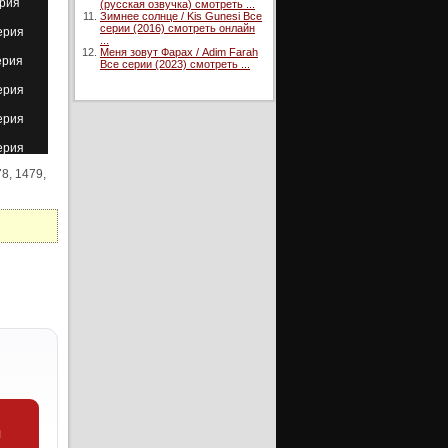
ерия
(русская озвучка) смотреть ...
Зимнее солнце / Kis Gunesi Все
серии (2016) смотреть онлайн
ерия
...
Меня зовут Фарах / Adim Farah
ерия
Все серии (2023) смотреть ...
ерия
ерия
ерия
78, 1479,
ерия
ерия
ерия
ерия
ерия
ерия
ерия
ерия
ерия
и
ерия