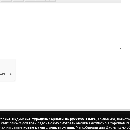
86 с
87 с
88 с
89 с
90 с
91 с
92 с
93 с
94 с
95 с
96 с
97 с
98 с
99 с
сские, индийские, турецкие сериалы на русском языке
, армянские, пакист
ш сайт открыт для всех: здесь можно смотреть онлайн бесплатно в хорошем к
100 
ючая им самые
новые мультфильмы онлайн
. Мы собирали для Вас лучшую сб