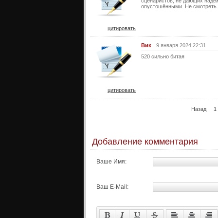
сценаристов, не дающих надеж
опустошёнными. Не смотреть.
цитировать
Вик
9 января 2024 22:31
520 сильно битая
цитировать
Назад
1
Добавление комментария
Ваше Имя:
Ваш E-Mail: