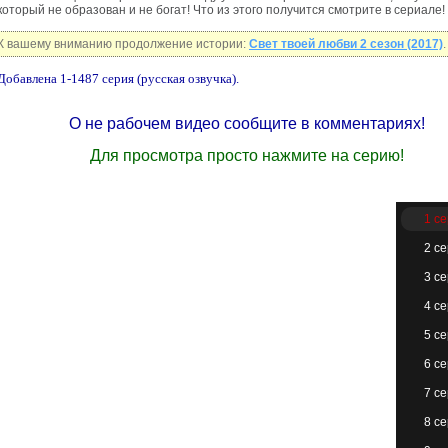
который не образован и не богат! Что из этого получится смотрите в сериале!
К вашему вниманию продолжение истории:
Свет твоей любви 2 сезон (2017)
.
Добавлена 1-1487 серия (русская озвучка).
О не рабочем видео сообщите в комментариях!
Для просмотра просто нажмите на серию!
1 с
2 с
3 с
4 с
5 с
6 с
7 с
8 с