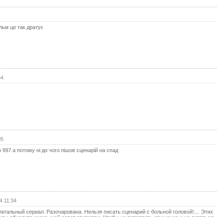
55 с
56 с
льм це так дратує
57 с
58 с
59 с
54
60 с
61 с
62 с
63 с
64 с
05
 997 а потому ні до чого пішов сценарій на спад
65 с
66 с
67 с
68 с
4 11:34
69 с
атальный сериал. Разочарована. Нельзя писать сценарий с больной головой!.... Этих