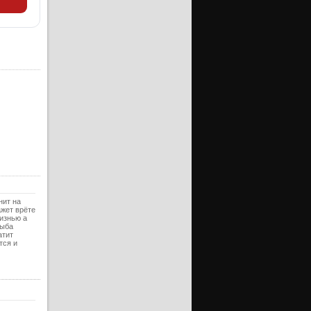
ерия
ерия
ерия
ерия
ерия
ерия
ерия
ерия
ерия
ерия
нит на
ажет врёте
ерия
изнью а
рыба
ерия
атит
тся и
ерия
ерия
ерия