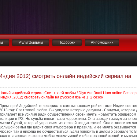
мы
Мультфильмы
Подборки
AI-помощник
Индия 2012) смотреть онлайн индийский сериал на
Новый индийский сериал Свет твоей любви / Diya Aur Baati Hum online Все се
(Индия, 2012) смотреть онлайн на русском языке 1, 2 сезон.
Премьера! Индийский телесериал с самым высоким рейтингом в Индии состо
2013 год: Свет твоей любви. Вы увидите историю девушки - Сандхья, которая 
прилагает все усилия ради осуществления своей мечты - работать офицером
полиции в IPS. Но судьба вносит свои коррективы. Она выходит замуж за юно
имени Сурай, который управляет известной кондитерской. Она становится ч
большой семьи где царит своя атмосфера и правила. И ее мечта оказывается
угрозой так и никогда не осуществиться. Если говорить в целом о сериале то 
захватывающая история любви между умной и образованной женой, и мужчин