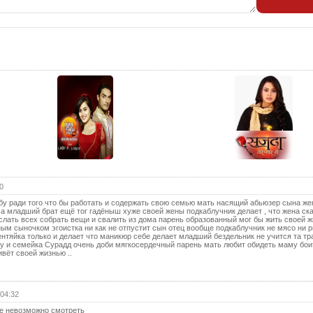
25 с
26 с
27 с
28 с
29 с
30 с
31 с
32 с
33 с
0
34 с
у ради того что бы работать и содержать свою семью мать насящий абьюзер сына же
 а младший брат ещё тог гадёныш хуже своей жены подкаблучник делает , что жена ск
35 с
лать всех собрать вещи и свалить из дома парень образованный мог бы жить своей ж
м сыночком эгоистка ни как не отпустит сын отец вообще подкаблучник не мясо ни 
36 с
нтяйка только и делает что маникюр себе делает младший бездельник не учится та тр
у и семейка Сурадд очень доби мягкосердечный парень мать любит обидеть маму бои
вёт своей жизнью ..
37 с
38 с
 04:32
39 с
е невозможно смотреть