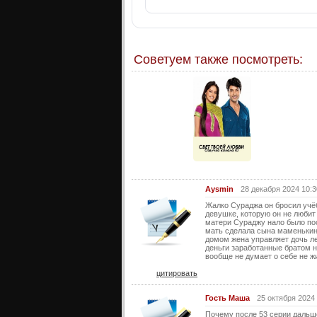
Советуем также посмотреть:
Aysmin
28 декабря 2024 10:3
Жалко Сураджа он бросил учёб
девушке, которую он не любит
матери Сураджу нало было пос
мать сделала сына маменькины
домом жена управляет дочь ле
деньги заработанные братом н
вообще не думает о себе не жи
цитировать
Гость Маша
25 октября 2024
Почему после 53 серии дальш