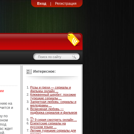
Вход
|
Регистрация
Интересное:
Розы и грехи — сериалы и
рии
фильмы онлайн ...
Клюквенный шербет: похожие
турецкие сериалы ...
Запретная любовь: сериалы и
янию на
мелодрамы ...
учится и
Возможная любовь —
подборка сериалов и фильмов
шу по
...
17 9 серия смотреть онлайн ...
леном
Египетские сериалы на
 под
русском языке ...
Вас ждет
Летние турецкие сериалы для
ой,