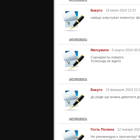
Бакуго
19 июля 2024 21:57
навіщо азвучувач коментує фі
цитировать
Матхумати
5 марта 2024 00:
Сценаристы изверги.
Хэпиэнда не ждите.
цитировать
Бакуго
19 февраля 2024 22:
до родів ще можна дивитися до
цитировать
Гость Полина
12 января 202
Не рекомендую к просмотру! Ф