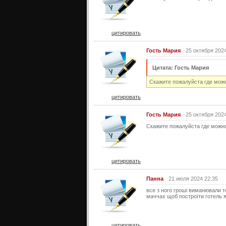
цитировать
Гость Мария
25 октября 2024
Цитата: Гость Мария
Скажите пожалуйста где можн
цитировать
Гость Мария
25 октября 2024
Скажите пожалуйста где можно
цитировать
Панна
21 июля 2024 22:35
все з ного гроші виманювали то
маччах щоб построїти готель я 
цитировать