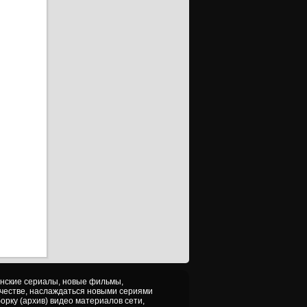
ерия
ерия
ерия
ерия
ерия
ерия
ерия
ерия
ерия
ерия
ерия
ерия
ерия
ерия
анские сериалы, новые фильмы,
ачестве, наслаждаться новыми сериями
серия
орку (архив) видео материалов сети,