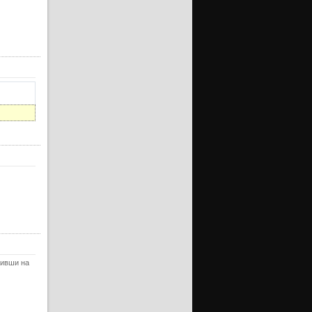
ерия
ерия
ерия
ерия
ерия
ерия
ерия
ерия
ерия
ерия
ерия
ерия
ерия
обивши на
ерия
серия
серия