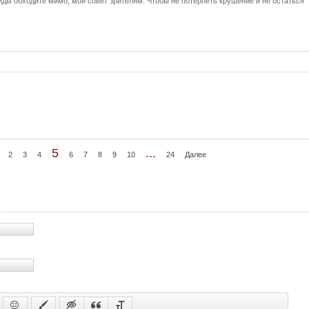
ды обходите мимо, мой совет зрителям. Чтобы не потерпеть крушение и не остаться
70 с
71 с
72 с
73 с
74 с
75 с
76 с
77 с
5
...
2
3
4
6
7
8
9
10
24
Далее
78 с
79 с
80 с
81 с
82 с
83 с
84 с
85 с