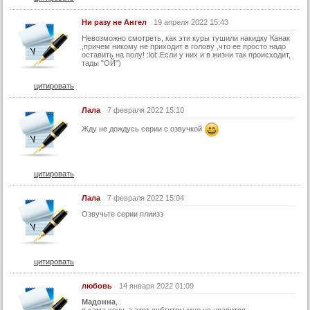
58 серия (суб)
Ни разу не Ангел
19 апреля 2022 15:43
59 серия (суб)
Невозможно смотреть, как эти куры тушили накидку Канак
60 серия (суб)
,причем никому не приходит в голову ,что ее просто надо
оставить на полу! :lol: Если у них и в жизни так происходит,
тады "ОЙ")
61 серия (суб)
62 серия (суб)
цитировать
63 серия (суб)
Лала
7 февраля 2022 15:10
64 серия (суб)
Жду не дождусь серии с озвучкой
65 серия (суб)
66 серия (суб)
цитировать
67 серия (суб)
Лала
7 февраля 2022 15:04
68 серия (суб)
Озвучьте серии плиизз
69 серия (суб)
70 серия (суб)
71 серия (суб)
цитировать
72 серия (суб)
любовь
14 января 2022 01:09
73 серия (суб)
Мадонна
,
я сама хочу. а этот субтитры мне не нравится.