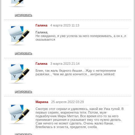
42 серия (суб)
43 серия (суб)
цитировать
44 серия (суб)
Галина
4 марта 2023 11:13
45 серия (суб)
Галина
,
Не ожиданно, я уже успела за него попереживать, а он к..л
46 серия (суб)
оказывается
47 серия (суб)
цитировать
48 серия (суб)
49 серия (суб)
Галина
3 марта 2023 21:14
50 серия (суб)
Блин, так жаль бедного Акшая... Жду с нетерпением
развязки... Чем же дело кончится... интрига :winked:
51 серия (суб)
52 серия (суб)
цитировать
53 серия (суб)
Марина
25 апреля 2022 03:29
54 серия (суб)
Смотрю этот сериал и удивляюсь, какой же Ума тупой. В
первых сериях, марионетка тети. Потом, муж-
55 серия (суб)
подкаблучник Миры Миттал. Все время кто-то за него
принимает решения и указывает ему что нужно делать.
56 серия (суб)
Сам ничего не может сделать. Очень жалко Канак.
Влюбилась в эгоиста, предателя, сноба.
57 серия (суб)
цитировать