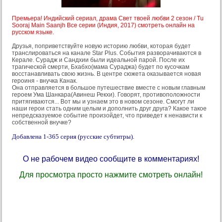
Премьера! Индийский сериал, драма Свет твоей любви 2 сезон / Tu
Sooraj Main Saanjh Все серии (Индия, 2017) смотреть онлайн на
русском языке.
Друзья, поприветствуйте новую историю любви, которая будет
транслироваться на канале Star Plus. События разворачиваются в
Керале. Сурадж и Сандхии были идеальной парой. После их
трагической смерти, Бхабхо(мама Сураджа) будет по кусочкам
восстанавливать свою жизнь. В центре сюжета оказывается новая
героиня - внучка Канак.
Она отправляется в большое путешествие вместе с новым главным
героем Ума Шанкара(Авинеш Рекхи). Говорят, противоположности
притягиваются... Вот мы и узнаем это в новом сезоне. Смогут ли
наши герои стать одним целым и дополнить друг друга? Какое такое
непредсказуемое событие произойдет, что приведет к ненависти к
собственной внучке?
Добавлена 1-365 серия (русские субтитры).
О не рабочем видео сообщите в комментариях!
Для просмотра просто нажмите смотреть онлайн!