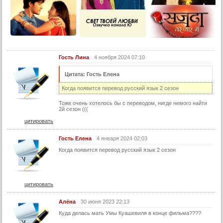
26 серия (суб)
27 серия (суб)
28 серия (суб)
29 серия (суб)
Гость Лина
4 ноября 2024 07:10
30 серия (суб)
Цитата: Гость Елена
31 серия (суб)
Когда появится перевод русский язык 2 сезон
32 серия (суб)
33 серия (суб)
Тоже очень хотелось бы с переводом, нигде немого найти
2й сезон (((
34 серия (суб)
цитировать
35 серия (суб)
Гость Елена
4 января 2024 02:03
36 серия (суб)
Когда появится перевод русский язык 2 сезон
37 серия (суб)
38 серия (суб)
цитировать
39 серия (суб)
40 серия (суб)
Алёна
30 июня 2023 22:13
Куда делась мать Умы Куашевиля в конце фильма????
41 серия (суб)