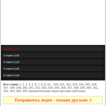
1 серия (суб)
2 серия (суб)
3 серия (суб)
4 серия (суб)
5 серия (суб)
6 серия (суб)
Все серии:
1, 2, 3, 4, 5, 6, 7, 8, 9, 10,.. 340, 341, 342, 343, 344, 345, 346,
347, 348, 349, 350, 351, 352, 353, 354, 355, 356, 357, 358, 359, 360, 361,
7 серия (суб)
362, 363, 364, 365 заключительная серия (русские субтитры).
8 серия (суб)
Понравилось видео - покажи друзьям :)
9 серия (суб)