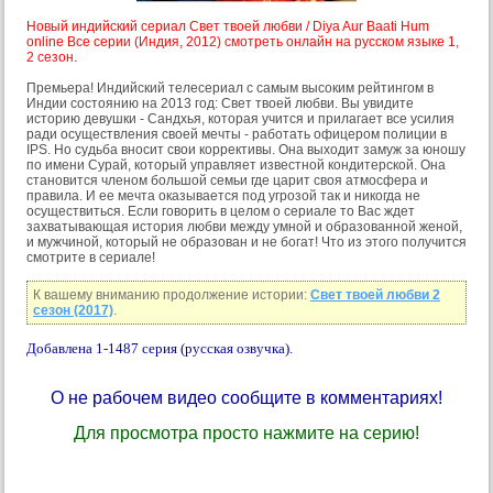
Новый индийский сериал Свет твоей любви / Diya Aur Baati Hum
online Все серии (Индия, 2012) смотреть онлайн на русском языке 1,
2 сезон.
Премьера! Индийский телесериал с самым высоким рейтингом в
Индии состоянию на 2013 год: Свет твоей любви. Вы увидите
историю девушки - Сандхья, которая учится и прилагает все усилия
ради осуществления своей мечты - работать офицером полиции в
IPS. Но судьба вносит свои коррективы. Она выходит замуж за юношу
по имени Сурай, который управляет известной кондитерской. Она
становится членом большой семьи где царит своя атмосфера и
правила. И ее мечта оказывается под угрозой так и никогда не
осуществиться. Если говорить в целом о сериале то Вас ждет
захватывающая история любви между умной и образованной женой,
и мужчиной, который не образован и не богат! Что из этого получится
смотрите в сериале!
К вашему вниманию продолжение истории:
Свет твоей любви 2
сезон (2017)
.
Добавлена 1-1487 серия (русская озвучка).
О не рабочем видео сообщите в комментариях!
Для просмотра просто нажмите на серию!