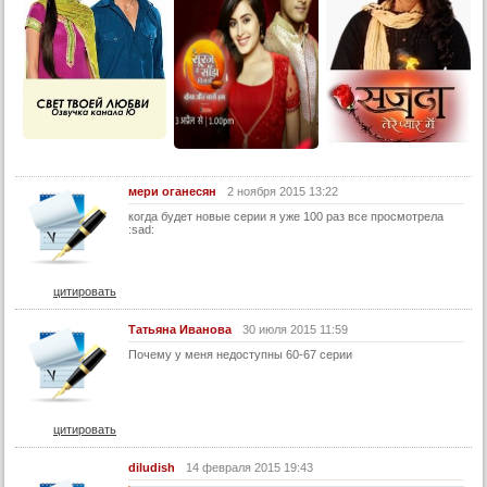
25 серия
26 серия
27 серия
28 серия
29 серия
30 серия
мери оганесян
2 ноября 2015 13:22
31 серия
когда будет новые серии я уже 100 раз все просмотрела
:sad:
32 серия
33 серия
цитировать
34 серия
35 серия
Татьяна Иванова
30 июля 2015 11:59
Почему у меня недоступны 60-67 серии
36 серия
37 серия
38 серия
цитировать
39 серия
diludish
14 февраля 2015 19:43
40 серия