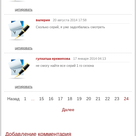
56 серия
цитировать
57 серия
валерия
20 августа 2014 17:58
58 серия
Сколько серий, я уже задолбалась смотреть
59 серия
60 серия
цитировать
61 серия
62 серия
гулхатша ережепова
17 января 2014 04:13
не смогу найти все серий 1 го сезона
63 серия
64 серия
65 серия
цитировать
66 серия
Назад
1
...
15
16
17
18
19
20
21
22
23
24
67 серия
68 серия
Далее
69 серия
70 серия
Добавление комментария
71 серия