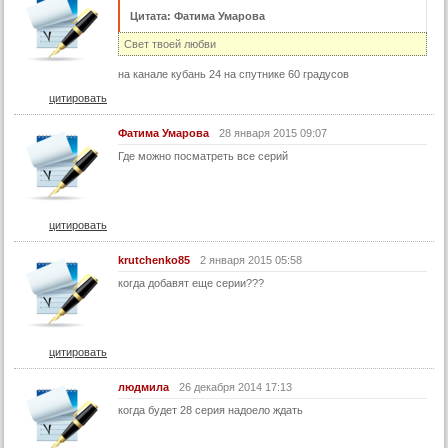
Цитата: Фатима Умарова
41 серия
Свет твоей любви
42 серия
на канале кубань 24 на спутнике 60 градусов
43 серия
цитировать
44 серия
Фатима Умарова
28 января 2015 09:07
45 серия
Где можно посматреть все серий
46 серия
47 серия
48 серия
цитировать
49 серия
krutchenko85
2 января 2015 05:58
50 серия
когда добавят еще серии???
51 серия
52 серия
цитировать
53 серия
54-1 серия
людмила
26 декабря 2014 17:13
когда будет 28 серия надоело ждать
54-2 серия
55 серия