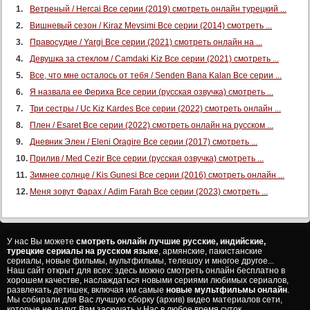
Ветреный / Hercai Все серии (2019) смотреть онлайн турецкий ...
Вишневый сезон / Kiraz Mevsimi Все серии (2014) смотреть ...
Правосудие / Yargi Все серии (2021) смотреть онлайн на ...
Девушка за стеклом / Camdaki Kiz Все серии (2021) смотреть ...
Все, что мне осталось от тебя / Senden Bana Kalan Все серии ...
Я назвала ее Фериха Все серии (русская озвучка) смотреть ...
Три сестры / Uc Kiz Kardes Все серии (2022) смотреть онлайн ...
Плен / Esaret Все серии (2022) смотреть онлайн на русском ...
Дневник Элен / Eleni Oragire Все серии (2017) смотреть ...
Прилив / Med Cezir Все серии (русская озвучка) смотреть ...
Зимнее солнце / Kis Gunesi Все серии (2016) смотреть онлайн ...
Меня зовут Фарах / Adim Farah Все серии (2023) смотреть ...
У нас Вы можете
смотреть онлайн лучшие русские, индийские,
турецкие сериалы на русском языке
, армянские, пакистанские
сериалы, новые фильмы, мультфильмы, телешоу и многое другое...
Наш сайт открыт для всех: здесь можно смотреть онлайн бесплатно в
хорошем качестве, наслаждаться новыми сериями любимых сериалов,
развлекать детишек, включая им самые
новые мультфильмы онлайн
.
Мы собирали для Вас лучшую сборку (архив) видео материалов сети,
которые не дадут Вам заскучать у Нас в любое время суток.