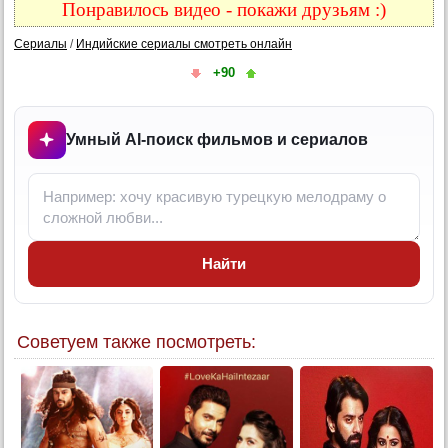
Понравилось видео - покажи друзьям :)
9 серия
Сериалы
/
Индийские сериалы смотреть онлайн
10 серия
+90
11 серия
12 серия
13 серия
Умный AI-поиск фильмов и сериалов
14 серия
15 серия
16 серия
17 серия
Найти
18 серия
19 серия
20 серия
Советуем также посмотреть:
21 серия
22 серия
23 серия
24 серия