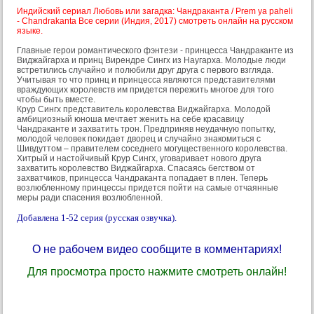
Индийский сериал Любовь или загадка: Чандраканта / Prem ya paheli
- Chandrakanta Все серии (Индия, 2017) смотреть онлайн на русском
языке.
Главные герои романтического фэнтези - принцесса Чандраканте из
Виджайгарха и принц Вирендре Сингх из Наугарха. Молодые люди
встретились случайно и полюбили друг друга с первого взгляда.
Учитывая то что принц и принцесса являются представителями
враждующих королевств им придется пережить многое для того
чтобы быть вместе.
Крур Сингх представитель королевства Виджайгарха. Молодой
амбициозный юноша мечтает женить на себе красавицу
Чандраканте и захватить трон. Предприняв неудачную попытку,
молодой человек покидает дворец и случайно знакомиться с
Шивдуттом – правителем соседнего могущественного королевства.
Хитрый и настойчивый Крур Сингх, уговаривает нового друга
захватить королевство Виджайгарха. Спасаясь бегством от
захватчиков, принцесса Чандраканта попадает в плен. Теперь
возлюбленному принцессы придется пойти на самые отчаянные
меры ради спасения возлюбленной.
Добавлена 1-52 серия (русская озвучка).
О не рабочем видео сообщите в комментариях!
Для просмотра просто нажмите смотреть онлайн!