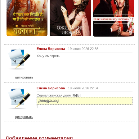
25 серия
26 серия
27 серия
28 серия
29 серия
30 серия
Елена Борисова
19 июля 2026 22:35
Хочу смотреть
31 серия
32 серия
33 серия
цитировать
34 серия
Елена Борисова
19 июля 2026 22:34
35 серия
Сериал женская доля
[/b[b]
36 серия
[hide][/hide]
]
37 серия
цитировать
38 серия
39 серия
40 серия
Добавление комментария