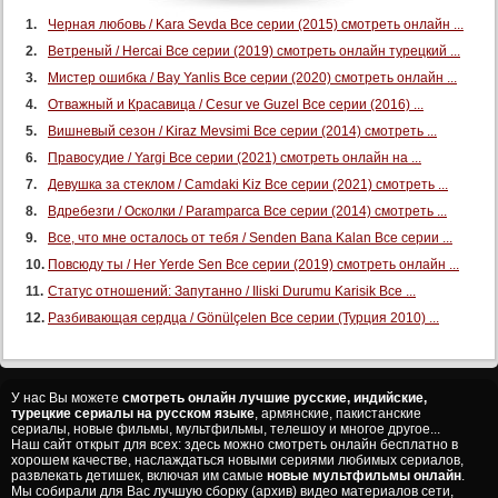
Черная любовь / Kara Sevda Все серии (2015) смотреть онлайн ...
Ветреный / Hercai Все серии (2019) смотреть онлайн турецкий ...
Мистер ошибка / Bay Yanlis Все серии (2020) смотреть онлайн ...
Отважный и Красавица / Cesur ve Guzel Все серии (2016) ...
Вишневый сезон / Kiraz Mevsimi Все серии (2014) смотреть ...
Правосудие / Yargi Все серии (2021) смотреть онлайн на ...
Девушка за стеклом / Camdaki Kiz Все серии (2021) смотреть ...
Вдребезги / Осколки / Paramparca Все серии (2014) смотреть ...
Все, что мне осталось от тебя / Senden Bana Kalan Все серии ...
Повсюду ты / Her Yerde Sen Все серии (2019) смотреть онлайн ...
Статус отношений: Запутанно / Iliski Durumu Karisik Все ...
Разбивающая сердца / Gönülçelen Все серии (Турция 2010) ...
У нас Вы можете
смотреть онлайн лучшие русские, индийские,
турецкие сериалы на русском языке
, армянские, пакистанские
сериалы, новые фильмы, мультфильмы, телешоу и многое другое...
Наш сайт открыт для всех: здесь можно смотреть онлайн бесплатно в
хорошем качестве, наслаждаться новыми сериями любимых сериалов,
развлекать детишек, включая им самые
новые мультфильмы онлайн
.
Мы собирали для Вас лучшую сборку (архив) видео материалов сети,