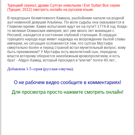
Турецкий сериал, драма Султан невольник / Esir Sultan Все серии
(Турция, 2012) смотреть онлайн на русском языке.
В предгорьях безмятежного Кавказа, разбойники напали на родной
аул невинной девушки Альбины. По воле судьбы она оказывается в
Главном гареме. Какие испытания ждут ее на пути? 1774-й год. Когда-
то великая Османская империя, вот уже много лет воюющая с
Россией, находится в состоянии глубокой стагнации. В сердцах
турецкого народа еще живет надежда на возрождение былой славы
империи, но ситуация осложняется тем, что султан Мустафа
смертельно болен и перед страной встал мучительный вопрос: кому
быть преемником? У Мустафы есть малолетний сын, передача
власти которому обернется неизбежным кровопролитием, и есть
брат - Абдул-Хамид, который просидел в "клетке" почти 40 лет...
Добавлена 1-5 серия (русская озвучка).
О не рабочем видео сообщите в комментариях!
Для просмотра просто нажмите смотреть онлайн!