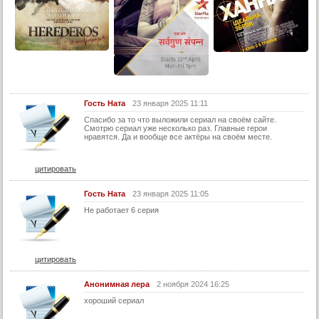
26 серия
27 серия
28 серия
29 серия
30 серия
Гость Ната
23 января 2025 11:11
31 серия
Спасибо за то что выложили сериал на своём сайте.
32 серия
Смотрю сериал уже несколько раз. Главные герои
нравятся. Да и вообще все актёры на своём месте.
33 серия
34 серия
цитировать
35 серия
Гость Ната
23 января 2025 11:05
36 серия
Не работает 6 серия
37 серия
38 серия
цитировать
39 серия
Анонимная лера
2 ноября 2024 16:25
40 серия
хороший сериал
41 серия