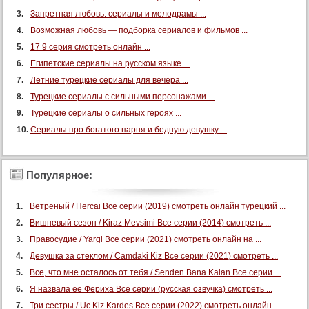
90 серия
Запретная любовь: сериалы и мелодрамы ...
91 серия
Возможная любовь — подборка сериалов и фильмов ...
17 9 серия смотреть онлайн ...
92 серия
Египетские сериалы на русском языке ...
93 серия
Летние турецкие сериалы для вечера ...
94 серия
Турецкие сериалы с сильными персонажами ...
95 серия
Турецкие сериалы о сильных героях ...
96 серия
Сериалы про богатого парня и бедную девушку ...
97 серия
98 серия
Популярное:
99 серия
100 серия
Ветреный / Hercai Все серии (2019) смотреть онлайн турецкий ...
101 серия
Вишневый сезон / Kiraz Mevsimi Все серии (2014) смотреть ...
Правосудие / Yargi Все серии (2021) смотреть онлайн на ...
102 серия
Девушка за стеклом / Camdaki Kiz Все серии (2021) смотреть ...
103 серия
Все, что мне осталось от тебя / Senden Bana Kalan Все серии ...
104 серия
Я назвала ее Фериха Все серии (русская озвучка) смотреть ...
105 серия
Три сестры / Uc Kiz Kardes Все серии (2022) смотреть онлайн ...