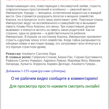
Захватывающая сага, повествующая о бессмертной любви, страсти,
отвратительных преступлений и особенно — ужасной мести.
Императрис Хурадо — женщина, ослепленная жадностью и жаждой
мести. Она стремится разрушить богатое и мощное семейство
Корона, но в процессе этого лишь уничтожает себя. Порочные планы
Императрис ведут ее возлюбленного к самоубийству и вызывают
смерть Альмы Росы Короны, его жены. Три осиротевших дочери
выживают и клянутся мстить за смерть своих родителей. Как ни
странно, одна из девочек — в действительности ребенок
Императрис. В борьбе за состояние Корона, Императрис проявляет
страсть к другому члену этого семейства. Когда тайна раскрывается,
обнажая обман и жестокую правду, это затрагивает всех втянутых в
эту бурную страстную драму.
Режиссер:
Альберто Сантини Лара
В главных ролях:
Габриэла Спаник, Берни Пас, Серхио Бустаманте,
Рафаэль Санчез Наварро, Адриана Лувьер, Маримар Вега, Мириам
Хигареда, Хульета Эгуррола, Кармен Делгадо, Альберто Гуерра...
Добавлена 1-155 серия (русские субтитры).
О не рабочем видео сообщите в комментариях!
Для просмотра просто нажмите смотреть онлайн!