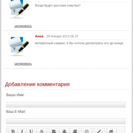
58 серия
Когда будет русская озвучка?
59 серия
60 серия
цитировать
61 серия
Анна
29 января 2013 06:37
62 серия
интересный сериал, я бы хотела досмотреть его до конца
63 серия
64 серия
65 серия
цитировать
66 серия
67 серия
Добавление комментария
68 серия
Ваше Имя:
69 серия
70 серия
Ваш E-Mail:
71 серия
72 серия
73 серия