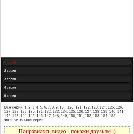
1 серия
2 серия
3 серия
4 серия
5 серия
6 серия
Все серии:
1, 2, 3, 4, 5, 6, 7, 8, 9, 10,.. 120, 121, 122, 123, 124, 125, 126,
127, 128, 129, 130, 131, 132, 133, 134, 135, 136, 137, 138, 139, 140, 141,
7 серия
142, 143, 144, 145, 146, 147, 148, 149, 150, 151, 152, 153, 154, 155
заключительная серия.
8 серия
9 серия
Понравилось видео - покажи друзьям :)