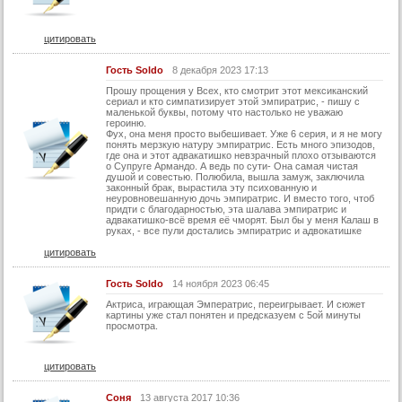
42 серия
43 серия
цитировать
44 серия
Гость Soldo
8 декабря 2023 17:13
45 серия
Прошу прощения у Всех, кто смотрит этот мексиканский
сериал и кто симпатизирует этой эмпиратрис, - пишу с
46 серия
маленькой буквы, потому что настолько не уважаю
героиню.
Фух, она меня просто выбешивает. Уже 6 серия, и я не могу
47 серия
понять мерзкую натуру эмпиратрис. Есть много эпизодов,
где она и этот адвакатишко невзрачный плохо отзываются
48 серия
о Супруге Армандо. А ведь по сути- Она самая чистая
душой и совестью. Полюбила, вышла замуж, заключила
49 серия
законный брак, вырастила эту психованную и
неуровновешанную дочь эмпиратрис. И вместо того, чтоб
придти с благодарностью, эта шалава эмпиратрис и
50 серия
адвакатишко-всё время её чморят. Был бы у меня Калаш в
руках, - все пули достались эмпиратрис и адвокатишке
51 серия
цитировать
52 серия
Гость Soldo
14 ноября 2023 06:45
53 серия
Актриса, играющая Эмператрис, переигрывает. И сюжет
54 серия
картины уже стал понятен и предсказуем с 5ой минуты
просмотра.
55 серия
56 серия
цитировать
57 серия
Соня
13 августа 2017 10:36