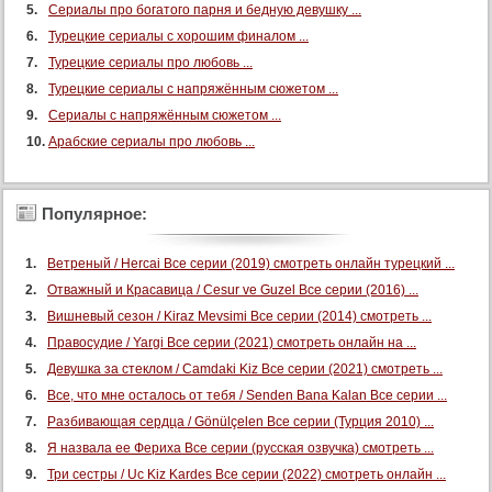
Сериалы про богатого парня и бедную девушку ...
Турецкие сериалы с хорошим финалом ...
Турецкие сериалы про любовь ...
Турецкие сериалы с напряжённым сюжетом ...
Сериалы с напряжённым сюжетом ...
Арабские сериалы про любовь ...
Популярное:
Ветреный / Hercai Все серии (2019) смотреть онлайн турецкий ...
Отважный и Красавица / Cesur ve Guzel Все серии (2016) ...
Вишневый сезон / Kiraz Mevsimi Все серии (2014) смотреть ...
Правосудие / Yargi Все серии (2021) смотреть онлайн на ...
Девушка за стеклом / Camdaki Kiz Все серии (2021) смотреть ...
Все, что мне осталось от тебя / Senden Bana Kalan Все серии ...
Разбивающая сердца / Gönülçelen Все серии (Турция 2010) ...
Я назвала ее Фериха Все серии (русская озвучка) смотреть ...
Три сестры / Uc Kiz Kardes Все серии (2022) смотреть онлайн ...