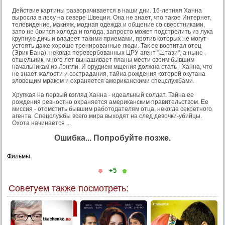
Действие картины разворачивается в наши дни. 16-летняя Ханна
выросла в лесу на севере Швеции. Она не знает, что такое Интернет,
телевидение, макияж, модная одежда и общение со сверстниками,
зато не боится холода и голода, запросто может подстрелить из лука
крупную дичь и владеет такими приемами, против которых не могут
устоять даже хорошо тренированные люди. Так ее воспитал отец
(Эрик Бана), некогда перевербованных ЦРУ агент "Штази", а ныне -
отшельник, много лет вынашивает планы мести своим бывшим
начальникам из Лэнгли. И орудием мщения должна стать - Ханна, что
не знает жалости и сострадания, тайна рождения которой окутана
зловещим мраком и охраняется американскими спецслужбами.
Хрупкая на первый взгляд Ханна - идеальный солдат. Тайна ее
рождения ревностно охраняется американским правительством. Ее
миссия - отомстить бывшим работодателям отца, некогда секретного
агента. Спецслужбы всего мира выходят на след девочки-убийцы.
Охота начинается ...
Ошибка... Попробуйте позже.
Фильмы
+5
Советуем также посмотреть: