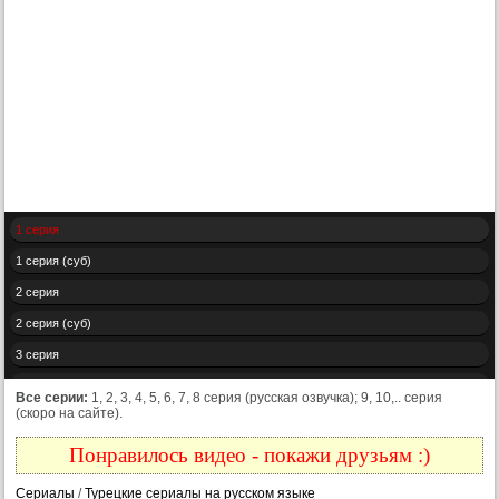
1 серия
1 серия (суб)
2 серия
2 серия (суб)
3 серия
3 серия (суб)
Все серии:
1, 2, 3, 4, 5, 6, 7, 8 серия (русская озвучка); 9, 10,.. серия
(скоро на сайте).
4 серия
4 серия (суб)
Понравилось видео - покажи друзьям :)
5 серия
Сериалы
/
Турецкие сериалы на русском языке