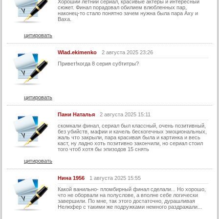
Хороший летний сериал, красивые актеры и интересный
сюжет. Финал порадовал обилием влюбленных пар,
наконец-то стало понятно зачем нужна была пара Аху и
Ваха.
цитировать
Wlad.ekimenko
2 августа 2025 23:26
Привет!когда 8 серия субтитры?
цитировать
Пани Наталья
2 августа 2025 15:11
скомкали финал, сериал был классный, очень позитивный,
без убийств, мафии и качель бескогечных эмоциональных,
жаль что закрыли, пара красивая была и картинка и весь
каст, ну ладно хоть позитивно закончили, но сериал стоил
того чтоб хотя бы эпизодов 15 снять
цитировать
Нина 1956
1 августа 2025 15:55
Какой ванильно- пломбирный финал сделали... Но хорошо,
что не оборвали на полуслове, а вполне себе логически
завершили. По мне, так этого достаточно, дурашливая
Нелюфер с такими же подружками немного раздражали...