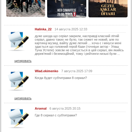
Halinka_22
14 августа 2025 12:33
дуже шкода що серіал закрили, насправді класний літній
серіал, давно таких не було, так сюжет не новий, але по
картинці музиці, вайпу дуже легкий ... хоча є і мінуси мені
здається що головний герой Каан (точніше актор - Улаш
Туна Устепе) зовсім не списується в цей серіал, він якийсь
дерев'яний і беземоційний, тому і рейтинги низькі були ...
цитировать
Wlad.ekimenko
7 августа 2025 17:09
Когда будет субтитрами 8 сериал?
цитировать
Arsenal
6 августа 2025 20:15
Где 8 сериал с субтитрами?