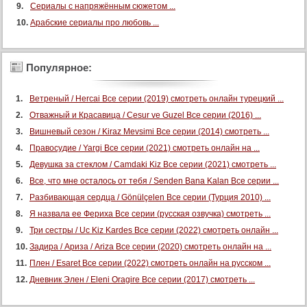
Сериалы с напряжённым сюжетом ...
Арабские сериалы про любовь ...
Популярное:
Ветреный / Hercai Все серии (2019) смотреть онлайн турецкий ...
Отважный и Красавица / Cesur ve Guzel Все серии (2016) ...
Вишневый сезон / Kiraz Mevsimi Все серии (2014) смотреть ...
Правосудие / Yargi Все серии (2021) смотреть онлайн на ...
Девушка за стеклом / Camdaki Kiz Все серии (2021) смотреть ...
Все, что мне осталось от тебя / Senden Bana Kalan Все серии ...
Разбивающая сердца / Gönülçelen Все серии (Турция 2010) ...
Я назвала ее Фериха Все серии (русская озвучка) смотреть ...
Три сестры / Uc Kiz Kardes Все серии (2022) смотреть онлайн ...
Задира / Ариза / Ariza Все серии (2020) смотреть онлайн на ...
Плен / Esaret Все серии (2022) смотреть онлайн на русском ...
Дневник Элен / Eleni Oragire Все серии (2017) смотреть ...