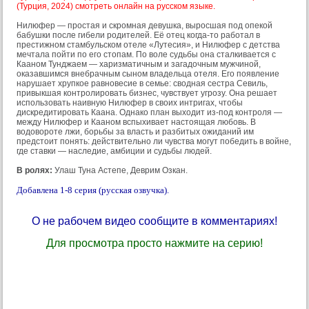
(Турция, 2024) смотреть онлайн на русском языке.
Нилюфер — простая и скромная девушка, выросшая под опекой
бабушки после гибели родителей. Её отец когда-то работал в
престижном стамбульском отеле «Лутесия», и Нилюфер с детства
мечтала пойти по его стопам. По воле судьбы она сталкивается с
Кааном Тунджаем — харизматичным и загадочным мужчиной,
оказавшимся внебрачным сыном владельца отеля. Его появление
нарушает хрупкое равновесие в семье: сводная сестра Севиль,
привыкшая контролировать бизнес, чувствует угрозу. Она решает
использовать наивную Нилюфер в своих интригах, чтобы
дискредитировать Каана. Однако план выходит из-под контроля —
между Нилюфер и Кааном вспыхивает настоящая любовь. В
водовороте лжи, борьбы за власть и разбитых ожиданий им
предстоит понять: действительно ли чувства могут победить в войне,
где ставки — наследие, амбиции и судьбы людей.
В ролях:
Улаш Туна Астепе, Деврим Озкан.
Добавлена 1-8 серия (русская озвучка).
О не рабочем видео сообщите в комментариях!
Для просмотра просто нажмите на серию!