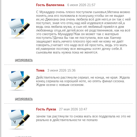
Гость Валентина
6 июня 2026 21:57
41 серия
С Мукаддер очень плохо поступили сыновья,Метина можно
42 серия
понять,она его положила в психушку,чтобы он не выдал
их,но Джихана она очень любила всё для него,и он так с ней
43 серия
поступил, зная что отец над ней издевался изменял ей,а
ведь она любила мужа, и сын её любимый привёл в дом
любовницу отца,её детей,всех её родственников, как на всё
44 серия
это смотреть Мукаддер?Как он может так с матерью
поступить?Дочка бы так не поступила, вон как Ханчер
45 серия
защищает мать,ничего плохого про неё ни кому не даёт
говорить,считает что надо всё ей простить, ведь это мать
46 серия
её,наверное поэтому все женщины хотят дочку себе.А
сыновьям мать нужна пока не женятся.
47 серия
цитировать
48 серия
Тома
3 июня 2026 15:36
49 серия
Действительно растянули сериал, не конца, не края. Ждала
конец сериала на хорошей ноте, но опять финал сезона.
50 серия
Ждем осени с новым сезоном.
51 серия
цитировать
52 серия
53 серия
Гость Луиза
27 мая 2026 10:47
зачем так растянули то снова мать все подделала но это не
54 серия
реально в действительности че попало
55 серия
56 серия