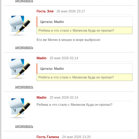
цитировать
57 серия
Гость Эля
26 мая 2026 23:17
58 серия
Цитата: Madin
59 серия
Ребяиа а что стало с Милихом.Куда он пропал?
60 серия
Его же Митин в мешке в море выбросил
61 серия
цитировать
62 серия
63 серия
Madin
25 мая 2026 02:14
64 серия
Цитата: Madin
65 серия
Ребята а что стало с Милихом.Куда он пропал?
66 серия
цитировать
67 серия
Madin
25 мая 2026 02:14
68 серия
Ребяиа а что стало с Милихом.Куда он пропал?
69 серия
70 серия
цитировать
71 серия
72 серия
Гость Галина
24 мая 2026 13:20