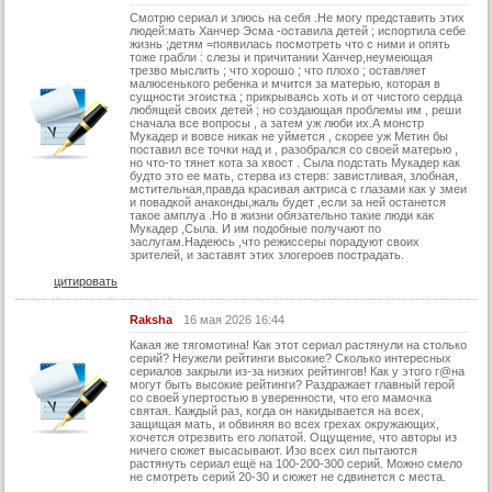
Смотрю сериал и злюсь на себя .Не могу представить этих
73 серия
людей:мать Ханчер Эсма -оставила детей ; испортила себе
жизнь ;детям =появилась посмотреть что с ними и опять
74 серия
тоже грабли : слезы и причитании Ханчер,неумеющая
трезво мыслить ; что хорошо ; что плохо ; оставляет
75 серия
малюсенького ребенка и мчится за матерью, которая в
сущности эгоистка ; прикрываясь хоть и от чистого сердца
любящей своих детей ; но создающая проблемы им , реши
76 серия
сначала все вопросы , а затем уж люби их.А монстр
Мукадер и вовсе никак не уймется , скорее уж Метин бы
77 серия
поставил все точки над и , разобрался со своей матерью ,
но что-то тянет кота за хвост . Сыла подстать Мукадер как
78 серия
будто это ее мать, стерва из стерв: завистливая, злобная,
мстительная,правда красивая актриса с глазами как у змеи
и повадкой анаконды,жаль будет ,если за ней останется
79 серия
такое амплуа .Но в жизни обязательно такие люди как
Мукадер ,Сыла. И им подобные получают по
80 серия
заслугам.Надеюсь ,что режиссеры порадуют своих
зрителей, и заставят этих злогероев пострадать.
81 серия
цитировать
82 серия
Raksha
16 мая 2026 16:44
83 серия
Какая же тягомотина! Как этот сериал растянули на столько
серий? Неужели рейтинги высокие? Сколько интересных
84 серия
сериалов закрыли из-за низких рейтингов! Как у этого г@на
могут быть высокие рейтинги? Раздражает главный герой
85 серия
со своей упертостью в уверенности, что его мамочка
святая. Каждый раз, когда он накидывается на всех,
86 серия
защищая мать, и обвиняя во всех грехах окружающих,
хочется отрезвить его лопатой. Ощущение, что авторы из
ничего сюжет высасывают. Изо всех сил пытаются
87 серия
растянуть сериал ещё на 100-200-300 серий. Можно смело
не смотреть серий 20-30 и сюжет не сдвинется с места.
88 серия