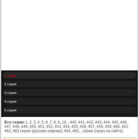
1 серия
2 серия
3 серия
4 серия
5 серия
6 серия
Все серии:
1, 2, 3, 4, 5, 6, 7, 8, 9, 10,.. 440, 441, 442, 443, 444, 445, 446,
447, 448, 449, 450, 451, 452, 453, 454, 455, 456, 457, 458, 459, 460, 461,
7 серия
462, 463 серия (русская озвучка); 464, 465,.. серия (скоро на сайте).
8 серия