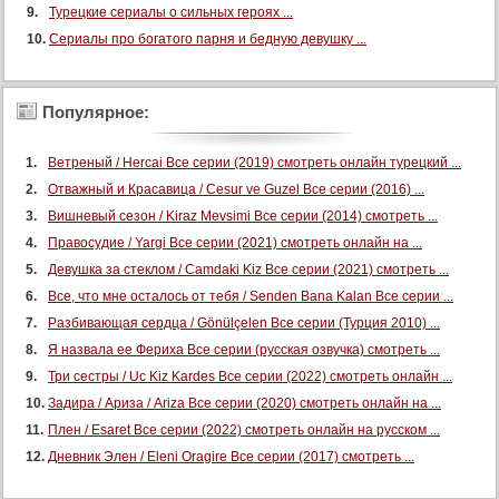
Турецкие сериалы о сильных героях ...
121 серия
Сериалы про богатого парня и бедную девушку ...
122 серия
123 серия
Популярное:
124 серия
125 серия
Ветреный / Hercai Все серии (2019) смотреть онлайн турецкий ...
126 серия
Отважный и Красавица / Cesur ve Guzel Все серии (2016) ...
127 серия
Вишневый сезон / Kiraz Mevsimi Все серии (2014) смотреть ...
128 серия
Правосудие / Yargi Все серии (2021) смотреть онлайн на ...
Девушка за стеклом / Camdaki Kiz Все серии (2021) смотреть ...
129 серия
Все, что мне осталось от тебя / Senden Bana Kalan Все серии ...
130 серия
Разбивающая сердца / Gönülçelen Все серии (Турция 2010) ...
131 серия
Я назвала ее Фериха Все серии (русская озвучка) смотреть ...
132 серия
Три сестры / Uc Kiz Kardes Все серии (2022) смотреть онлайн ...
133 серия
Задира / Ариза / Ariza Все серии (2020) смотреть онлайн на ...
134 серия
Плен / Esaret Все серии (2022) смотреть онлайн на русском ...
Дневник Элен / Eleni Oragire Все серии (2017) смотреть ...
135 серия
136 серия