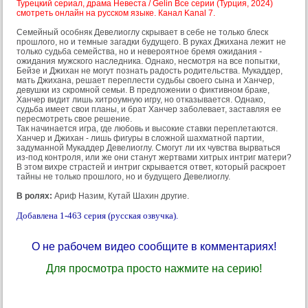
Турецкий сериал, драма Невеста / Gelin Все серии (Турция, 2024)
смотреть онлайн на русском языке. Канал Kanal 7.
Семейный особняк Девелиоглу скрывает в себе не только блеск
прошлого, но и темные загадки будущего. В руках Джихана лежит не
только судьба семейства, но и невероятное бремя ожидания -
ожидания мужского наследника. Однако, несмотря на все попытки,
Бейзе и Джихан не могут познать радость родительства. Мукаддер,
мать Джихана, решает переплести судьбы своего сына и Ханчер,
девушки из скромной семьи. В предложении о фиктивном браке,
Ханчер видит лишь хитроумную игру, но отказывается. Однако,
судьба имеет свои планы, и брат Ханчер заболевает, заставляя ее
пересмотреть свое решение.
Так начинается игра, где любовь и высокие ставки переплетаются.
Ханчер и Джихан - лишь фигуры в сложной шахматной партии,
задуманной Мукаддер Девелиоглу. Смогут ли их чувства вырваться
из-под контроля, или же они станут жертвами хитрых интриг матери?
В этом вихре страстей и интриг скрывается ответ, который раскроет
тайны не только прошлого, но и будущего Девелиоглу.
В ролях:
Ариф Назим, Кутай Шахин другие.
Добавлена 1-463 серия (русская озвучка).
О не рабочем видео сообщите в комментариях!
Для просмотра просто нажмите на серию!