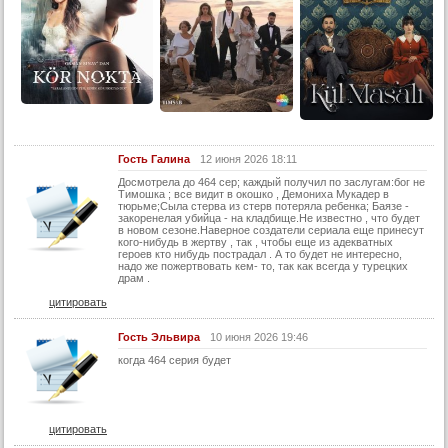
25 серия
26 серия
27 серия
28 серия
29 серия
30 серия
Гость Галина
12 июня 2026 18:11
Досмотрела до 464 сер; каждый получил по заслугам:бог не
31 серия
Тимошка ; все видит в окошко , Демониха Мукадер в
тюрьме;Сыла стерва из стерв потеряла ребенка; Баязе -
32 серия
закоренелая убийца - на кладбище.Не известно , что будет
в новом сезоне.Наверное создатели сериала еще принесут
кого-нибудь в жертву , так , чтобы еще из адекватных
33 серия
героев кто нибудь пострадал . А то будет не интересно,
надо же пожертвовать кем- то, так как всегда у турецких
34 серия
драм .
35 серия
цитировать
36 серия
Гость Эльвира
10 июня 2026 19:46
37 серия
когда 464 серия будет
38 серия
39 серия
цитировать
40 серия