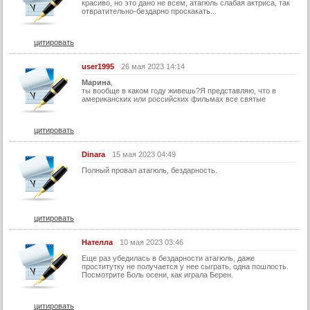
красиво, но это дано не всем, атагюль слабая актриса, так
отвратительно-бездарно проскакать...
цитировать
user1995
26 мая 2023 14:14
Марина
,
ты вообще в каком году живешь?Я представляю, что в
американских или российских фильмах все святые
цитировать
Dinara
15 мая 2023 04:49
Полный провал атагюль, бездарность.
цитировать
Нателла
10 мая 2023 03:46
Еще раз убедилась в бездарности атагюль, даже
проститутку не получается у нее сыграть, одна пошлость.
Посмотрите Боль осени, как играла Берен.
цитировать