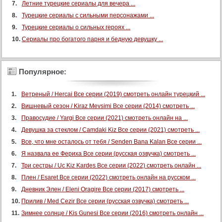
Летние турецкие сериалы для вечера ...
Турецкие сериалы с сильными персонажами ...
Турецкие сериалы о сильных героях ...
Сериалы про богатого парня и бедную девушку ...
Популярное:
Ветреный / Hercai Все серии (2019) смотреть онлайн турецкий ...
Вишневый сезон / Kiraz Mevsimi Все серии (2014) смотреть ...
Правосудие / Yargi Все серии (2021) смотреть онлайн на ...
Девушка за стеклом / Camdaki Kiz Все серии (2021) смотреть ...
Все, что мне осталось от тебя / Senden Bana Kalan Все серии ...
Я назвала ее Фериха Все серии (русская озвучка) смотреть ...
Три сестры / Uc Kiz Kardes Все серии (2022) смотреть онлайн ...
Плен / Esaret Все серии (2022) смотреть онлайн на русском ...
Дневник Элен / Eleni Oragire Все серии (2017) смотреть ...
Прилив / Med Cezir Все серии (русская озвучка) смотреть ...
Зимнее солнце / Kis Gunesi Все серии (2016) смотреть онлайн ...