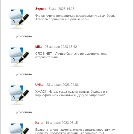
Эдлен
5 мая 2023 14:16
Фильм очень понравился, прекрасная игра актёров,
Атагюль справилась с ролью на 5+.
цитировать
Mila
26 апреля 2023 15:42
СЛОВ НЕТ... Лучше бы я это не смотрела, она
отвратительна.
цитировать
Urika
23 апреля 2023 04:03
УЖАС!!! Ну да, когда нужны деньги, будешь и в
порнофильмах сниматься. Догулу отправил?
цитировать
Катя
19 апреля 2023 06:15
Браво, атагюль, замечательно сыграла проститутку
Белинду, продолжай дальше. Аплодисменты!