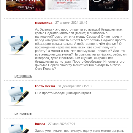
мыльница
27 апреля 2024 10:49
Ах белинда - это просто причта во языцах! бездарны все,
кроме Наджипа Миммели (может, я ошиблась в
написании)Посмотрите на морду Серкана! Он не прочь и
перед камерой впасть в грех! А вот похоть Наджипа просто
образцово-показательна! А собственно, о чём фильм? О
прохождении через постель всех, кто хочет получить
работу? а может о том, что все мужики - сволочи? Или что
все женщины доступны? Ни смысла, ни актёрских работ, ни
интереса, даже к постельным сценам, сыгранными
бездарными артистами! Просто безобразие! И после этого
фильма Серкан Чайоглу может честно смотреть в глаза
Озге Гюрель?
цитировать
Гость Несли
31 декабря 2023 15:13
Она просто молодец шикарно играет
цитировать
Inessa
27 мая 2023 07:21
Здесь уже писали, постельную сцену тоже можно сыграть