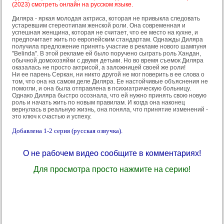
(2023) смотреть онлайн на русском языке.
Диляра - яркая молодая актриса, которая не привыкла следовать
устаревшим стереотипам женской роли. Она современная и
успешная женщина, которая не считает, что ее место на кухне, и
предпочитает жить по европейским стандартам. Однажды Диляра
получила предложение принять участие в рекламе нового шампуня
"Belinda". В этой рекламе ей было поручено сыграть роль Хандан,
обычной домохозяйки с двумя детьми. Но во время съемок Диляра
оказалась не просто актрисой, а заложницей своей же роли!
Ни ее парень Серкан, ни никто другой не мог поверить в ее слова о
том, что она на самом деле Диляра. Ее настойчивые объяснения не
помогли, и она была отправлена в психиатрическую больницу.
Однако Диляра быстро осознала, что ей нужно принять свою новую
роль и начать жить по новым правилам. И когда она наконец
вернулась в реальную жизнь, она поняла, что принятие изменений -
это ключ к счастью и успеху.
Добавлена 1-2 серия (русская озвучка).
О не рабочем видео сообщите в комментариях!
Для просмотра просто нажмите на серию!