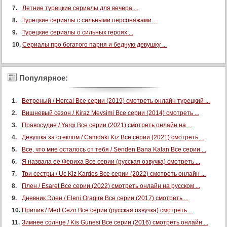
Летние турецкие сериалы для вечера ...
Турецкие сериалы с сильными персонажами ...
Турецкие сериалы о сильных героях ...
Сериалы про богатого парня и бедную девушку ...
Популярное:
Ветреный / Hercai Все серии (2019) смотреть онлайн турецкий ...
Вишневый сезон / Kiraz Mevsimi Все серии (2014) смотреть ...
Правосудие / Yargi Все серии (2021) смотреть онлайн на ...
Девушка за стеклом / Camdaki Kiz Все серии (2021) смотреть ...
Все, что мне осталось от тебя / Senden Bana Kalan Все серии ...
Я назвала ее Фериха Все серии (русская озвучка) смотреть ...
Три сестры / Uc Kiz Kardes Все серии (2022) смотреть онлайн ...
Плен / Esaret Все серии (2022) смотреть онлайн на русском ...
Дневник Элен / Eleni Oragire Все серии (2017) смотреть ...
Прилив / Med Cezir Все серии (русская озвучка) смотреть ...
Зимнее солнце / Kis Gunesi Все серии (2016) смотреть онлайн ...