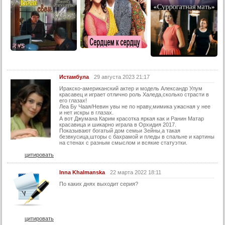
25 серия (суб)
26 серия (суб)
27 серия (суб)
28 серия (суб)
29 серия (суб)
30 серия (суб)
Истамбула
29 августа 2023 21:17
Иракско-американский актер и модель Александр Улум
Конец
красавец и играет отлично роль Халеда,сколько страсти в
его глазах!
Леа Бу Чаая/Невин увы не по нраву,мимика ужасная у нее
и нет искры в глазах.
А вот Джумана Карим красотка яркая как и Ранин Матар
красавица и шикарно играла в Орхидия 2017.
Показывают богатый дом семьи Зейны,а такая
безвкусица,шторы с бахрамой и пледы в спальне и картины
на стенах с разным смыслом и всякие статуэтки.
цитировать
Inna Khalmanska
22 марта 2022 18:11
По каких днях выходит серия?
цитировать