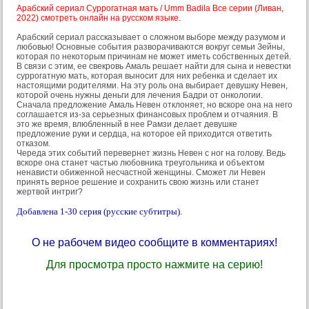
Арабский сериал Суррогатная мать / Umm Badila Все серии (Ливан,
2022) смотреть онлайн на русском языке.
Арабский сериал рассказывает о сложном выборе между разумом и
любовью! Основные события разворачиваются вокруг семьи Зейны,
которая по некоторым причинам не может иметь собственных детей.
В связи с этим, ее свекровь Амаль решает найти для сына и невестки
суррогатную мать, которая выносит для них ребенка и сделает их
настоящими родителями. На эту роль она выбирает девушку Невен,
которой очень нужны деньги для лечения Бадри от онкологии.
Сначала предложение Амаль Невен отклоняет, но вскоре она на него
соглашается из-за серьезных финансовых проблем и отчаяния. В
это же время, влюбленный в нее Рамзи делает девушке
предложение руки и сердца, на которое ей приходится ответить
отказом.
Череда этих событий перевернет жизнь Невен с ног на голову. Ведь
вскоре она станет частью любовника треугольника и объектом
ненависти обиженной несчастной женщины. Сможет ли Невен
принять верное решение и сохранить свою жизнь или станет
жертвой интриг?
Добавлена 1-30 серия (русские субтитры).
О не рабочем видео сообщите в комментариях!
Для просмотра просто нажмите на серию!