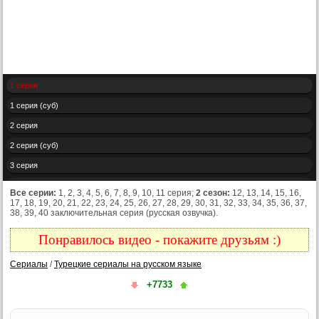
1 серия
1 серия (суб)
2 серия
2 серия (суб)
3 серия
3 серия (суб)
Все серии:
1, 2, 3, 4, 5, 6, 7, 8, 9, 10, 11 серия;
2 сезон:
12, 13, 14, 15, 16,
17, 18, 19, 20, 21, 22, 23, 24, 25, 26, 27, 28, 29, 30, 31, 32, 33, 34, 35, 36, 37,
4 серия
38, 39, 40 заключительная серия (русская озвучка).
4 серия (суб)
Понравилось видео - покажите друзьям :)
5 серия
Сериалы
/
Турецкие сериалы на русском языке
5 серия (суб)
+7733
6 серия
6 серия (суб)