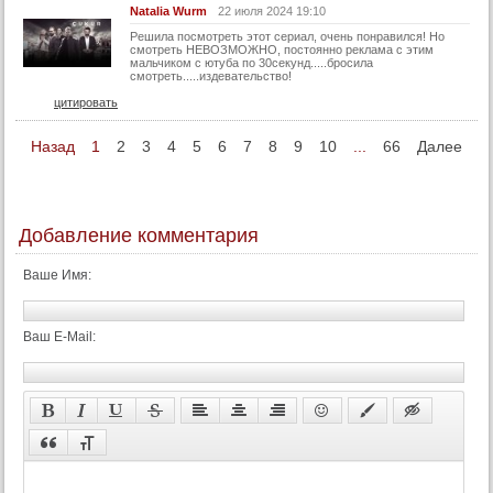
38 серия (суб)
Natalia Wurm
22 июля 2024 19:10
Решила посмотреть этот сериал, очень понравился! Но
39 серия
смотреть НЕВОЗМОЖНО, постоянно реклама с этим
мальчиком с ютуба по 30секунд.....бросила
39 серия (суб)
смотреть.....издевательство!
40 серия
цитировать
40 серия (суб)
Назад
1
2
3
4
5
6
7
8
9
10
...
66
Далее
Конец
Добавление комментария
Ваше Имя:
Ваш E-Mail: