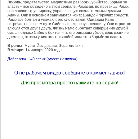
Любовь, предательство, мафиозные разборки, убийство, борьба за
власть – все объедено в этом сериале. Рамазан, по прозвищу Рамо,
возглавляет группировку, управляющую всеми темными делами
Аданы. Они в основном занимаются контрабандой горючих средств.
Рамо все боятся и уважают, его слово закон. Однажды Рамо
встречает на своем пути Сибель, прекрасную женщину. Они страстно
влюбляются друг в друга. Жизнь Рамо обретает совершенно другой
смысл, однако Сибель боится, что его однажды убьют, ведь враги не
дремлют, готовы уничтожить в любой момент в борьбе за власть…
В ролях:
Мурат Йылдырым, Эсра Бильгич.
В эфире:
14 января 2020 года.
Добавлена 1-40 серия (русская озвучка).
О не рабочем видео сообщите в комментариях!
Для просмотра просто нажмите на серию!