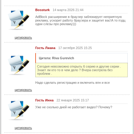
14 серия (суб)
Bossturk
14 марта 2026 21:44
15 серия
AdBlock расширение в браузер заблокирует неприятную
15 серия (суб)
рекламу, ускорит работу браузера и защитит вас!А то пздц
одни слезы про рекламу)))
16 серия
16 серия (суб)
цитировать
17 серия
Гость Лиана
17 октября 2025 15:25
17 серия (суб)
Цитата: Riva Gurevich
18 серия
Сегодня невозможно открыть 6 серию и другие серии .
18 серия (суб)
Знает ли кто то в чем дело ? Вчера смотрела без
проблем .
19 серия
Надо сделать регистрацию и включить впн и все
19 серия (суб)
цитировать
20 серия
Гость Инна
22 января 2025 15:17
20 серия (суб)
Уже не сколько дней не работает видео? Почему?
21 серия
21 серия (суб)
цитировать
22 серия