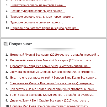
Египетские сериалы на русском языке ...
Летние турецкие сериалы для вечера ...
Турецкие сериалы с сильными персонажами ...
Турецкие сериалы о сильных героях ...
Сериалы про богатого парня и бедную девушку ...
Популярное:
Ветреный / Hercai Все серии (2019) смотреть онлайн турецкий ...
Вишневый сезон / Kiraz Mevsimi Все серии (2014) смотреть ...
Правосудие / Yargi Все серии (2021) смотреть онлайн на ...
Девушка за стеклом / Camdaki Kiz Все серии (2021) смотреть ...
Все, что мне осталось от тебя / Senden Bana Kalan Все серии ...
Я назвала ее Фериха Все серии (русская озвучка) смотреть ...
Три сестры / Uc Kiz Kardes Все серии (2022) смотреть онлайн ...
Плен / Esaret Все серии (2022) смотреть онлайн на русском ...
Дневник Элен / Eleni Oragire Все серии (2017) смотреть ...
Прилив / Med Cezir Все серии (русская озвучка) смотреть ...