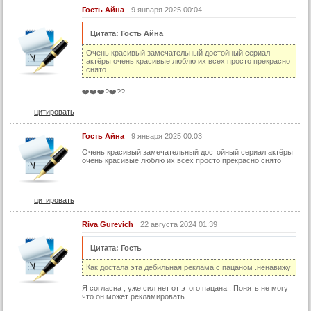
22 серия (суб)
Гость Айна
9 января 2025 00:04
23 серия
Цитата: Гость Айна
23 серия (суб)
Очень красивый замечательный достойный сериал
актёры очень красивые люблю их всех просто прекрасно
24 серия
снято
24 серия (суб)
❤️❤️❤️?❤️‍??
25 серия
цитировать
25 серия (суб)
Гость Айна
9 января 2025 00:03
26 серия
Очень красивый замечательный достойный сериал актёры
очень красивые люблю их всех просто прекрасно снято
26 серия (суб)
27 серия
27 серия (суб)
цитировать
28 серия
Riva Gurevich
22 августа 2024 01:39
28 серия (суб)
Цитата: Гость
29 серия
Как достала эта дебильная реклама с пацаном .ненавижу
29 серия (суб)
Я согласна , уже сил нет от этого пацана . Понять не могу
что он может рекламировать
30 серия