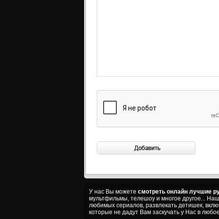
У нас Вы можете
смотреть онлайн лучшие ру
мультфильмы, телешоу и многое другое... На
любимых сериалов, развлекать детишек, вкл
которые не дадут Вам заскучать у Нас в любое