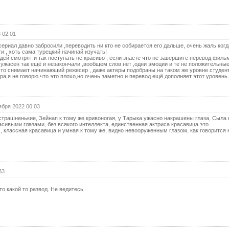
41 с
42 с
 02:01
43 с
сериал давно забросили ,переводить ни кто не собирается его дальше, очень жаль когд
ти , хоть сама турецкий начинай изучать!
дей смотрят и так поступать не красиво , если знаете что не завершите перевод фильм
44 с
 ужасен так ещё и незакончали ,вообщем слов нет ,одни эмоции и те не положительные!
то снимает начинающий режесер , даже актеры подобраны на таком же уровне студен
45 с
ра,я не говорю что это плохо,но очень заметно и перевод ещё дополняет этот уровень..
46 с
47 с
ября 2022 00:03
48 с
страшненькие, Зейнап к тому же кривоногая, у Тарыка ужасно накрашены глаза, Сыла 
сивыми глазами, без всякого интеллекта, единственная актриса красавица это
 классная красавица и умная к тому же, видно невооруженным глазом, как говорится
49 с
50 с
51 с
33
52 с
 какой то развод. Не ведитесь.
53 с
54 с
55 с