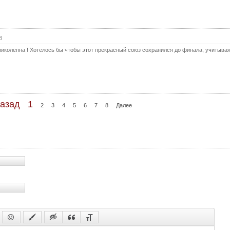
67 с
(с
68 с
68 с
8
(с
иколепна ! Хотелось бы чтобы этот прекрасный союз сохранился до финала, учитывая,
69 с
69 с
(с
70 с
азад
1
(с
2
3
4
5
6
7
8
Далее
71 с
(с
72 с
(с
73 с
(с
74 с
(с
75 с
(с
76 с