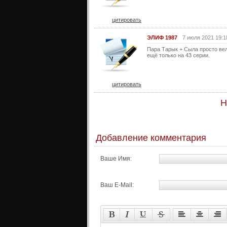
цитировать
ЭЛИФ 1987
7 июля 2021 19:1
Пара Тарык + Сыла просто вел
ещё только на 43 серии.
цитировать
Н
Добавление комментария
Ваше Имя:
Ваш E-Mail: