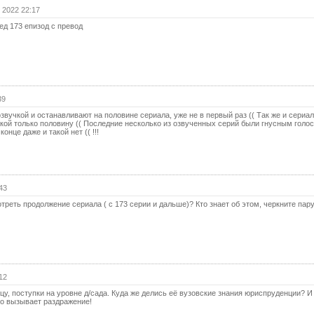
 2022 22:17
56 с
ед 173 епизод с превод
57 с
58 с
59 с
60 с
39
61 с
звучкой и останавливают на половине сериала, уже не в первый раз (( Так же и сериал
чкой только половину (( Последние несколько из озвученных серий были гнусным голос
конце даже и такой нет (( !!!
62 с
63 с
64 с
43
65 с
реть продолжение сериала ( с 173 серии и дальше)? Кто знает об этом, черкните пару
65 с
(с
66 с
66 с
(с
12
у, поступки на уровне д/сада. Куда же делись её вузовские знания юриспруденции? И 
67 с
то вызывает раздражение!