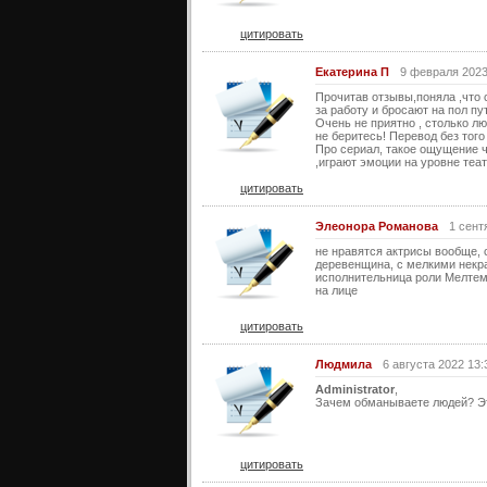
цитировать
Екатерина П
9 февраля 2023
Прочитав отзывы,поняла ,что 
за работу и бросают на пол пу
Очень не приятно , столько лю
не беритесь! Перевод без того
Про сериал, такое ощущение ч
,играют эмоции на уровне теат
цитировать
Элеонора Романова
1 сент
не нравятся актрисы вообще, 
деревенщина, с мелкими некра
исполнительница роли Мелтем,
на лице
цитировать
Людмила
6 августа 2022 13:
Аdministrаtor
,
Зачем обманываете людей? Это
цитировать