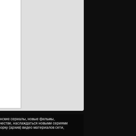
уб)
ерия
уб)
ерия
уб)
ерия
уб)
ерия
уб)
ерия
уб)
ерия
уб)
ерия
уб)
ерия
уб)
ерия
анские сериалы, новые фильмы,
уб)
ачестве, наслаждаться новыми сериями
орку (архив) видео материалов сети,
ерия
уб)