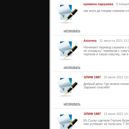
кремена парушева
8 января
как мога да гледам сериала сл
цитировать
Astoreta
31 августа 2021 13:
Начинают перевод сериала с о
не откажусь" перевели с озву
терпела и такую озвучку, так в 
цитировать
ЭЛИФ 1987
20 июля 2021 13:
Добрый день! Где можно посмот
Заранее спасибо!
цитировать
ЭЛИФ 1987
13 июля 2021 14:
Из Сылы сделали Глупую Куриц
она успевает их получать ? Э