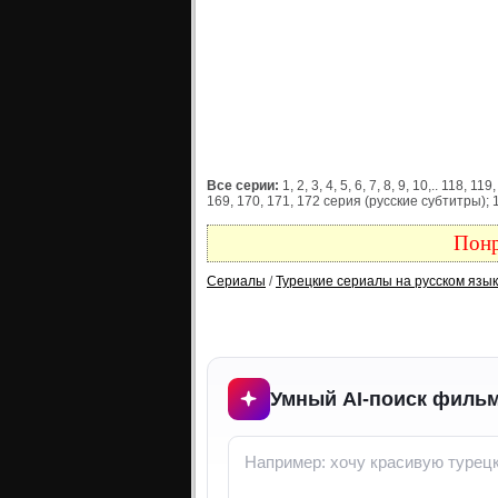
Все серии:
1, 2, 3, 4, 5, 6, 7, 8, 9, 10,.. 118,
169, 170, 171, 172 серия (русские субтитры); 1
Понр
Сериалы
/
Турецкие сериалы на русском язы
Умный AI-поиск фильм