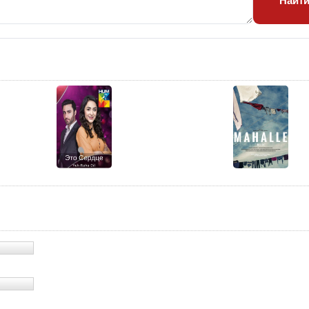
Найт
24 с
25 с
26 с
27 с
28 с
Ко