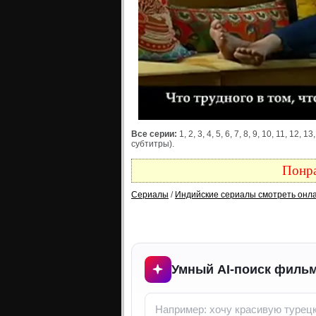
Все серии:
1, 2, 3, 4, 5, 6, 7, 8, 9, 10, 11, 12,
субтитры).
Понра
Сериалы
/
Индийские сериалы смотреть онл
Умный AI-поиск фильм