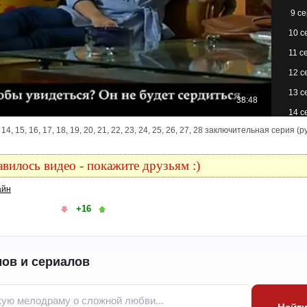
9 с
10 с
11 с
12 с
13 с
14 с
 13, 14, 15, 16, 17, 18, 19, 20, 21, 22, 23, 24, 25, 26, 27, 28 заключительная серия (
15 с
16 с
вилось видео - покажите друзьям :)
17 с
айн
18 с
+16
19 с
20 с
21 с
ов и сериалов
22 с
23 с