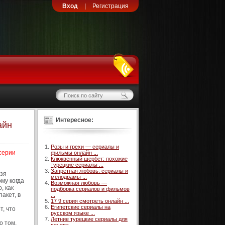
Вход
|
Регистрация
Интересное:
айн
Розы и грехи — сериалы и
 серии
фильмы онлайн ...
Клюквенный шербет: похожие
турецкие сериалы ...
Запретная любовь: сериалы и
ьзя
мелодрамы ...
му когда
Возможная любовь —
, как
подборка сериалов и фильмов
акет, в
...
17 9 серия смотреть онлайн ...
Египетские сериалы на
т, что
русском языке ...
Летние турецкие сериалы для
о том,