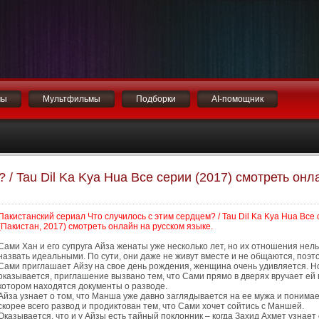
мы
Мультфильмы
Подборки
AI-помощник
 / Tau Dil Ka Kya Hua Все серии (2017) смотреть онл
Пакистанский сериал Что случилось с этим сердцем? / Tau Dil Ka Kya Hua Все
(Пакистан, 2017) смотреть онлайн на русском языке.
Сами Хан и его супруга Айза женаты уже несколько лет, но их отношения нел
назвать идеальными. По сути, они даже не живут вместе и не общаются, поэто
Сами приглашает Айзу на свое день рождения, женщина очень удивляется. Но
оказывается, приглашение вызвано тем, что Сами прямо в дверях вручает ей п
котором находятся документы о разводе.
Айза узнает о том, что Манша уже давно заглядывается на ее мужа и понимае
скорее всего развод и продиктован тем, что Сами хочет сойтись с Маншей.
Оказывается, что и у Айзы есть тайный поклонник – когда Захид Ахмет узнает 