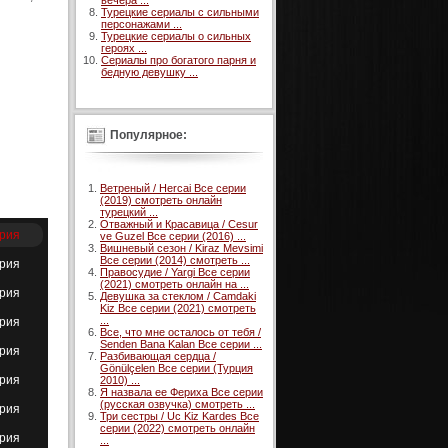
вечера ...
Турецкие сериалы с сильными
персонажами ...
Турецкие сериалы о сильных
героях ...
Сериалы про богатого парня и
бедную девушку ...
Популярное:
Ветреный / Hercai Все серии
(2019) смотреть онлайн
турецкий ...
Отважный и Красавица / Cesur
ерия
ve Guzel Все серии (2016) ...
Вишневый сезон / Kiraz Mevsimi
Все серии (2014) смотреть ...
ерия
Правосудие / Yargi Все серии
(2021) смотреть онлайн на ...
ерия
Девушка за стеклом / Camdaki
Kiz Все серии (2021) смотреть
...
ерия
Все, что мне осталось от тебя /
Senden Bana Kalan Все серии ...
ерия
Разбивающая сердца /
Gönülçelen Все серии (Турция
ерия
2010) ...
Я назвала ее Фериха Все серии
(русская озвучка) смотреть ...
ерия
Три сестры / Uc Kiz Kardes Все
серии (2022) смотреть онлайн
ерия
...