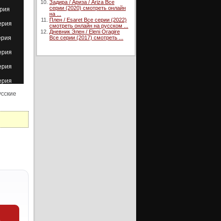
Задира / Ариза / Ariza Все
серии (2020) смотреть онлайн
ерия
на ...
Плен / Esaret Все серии (2022)
ерия
смотреть онлайн на русском ...
Дневник Элен / Eleni Oragire
ерия
Все серии (2017) смотреть ...
ерия
ерия
ерия
русские
ерия
ерия
ерия
ерия
ерия
ерия
ерия
ерия
ерия