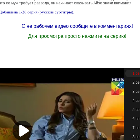
что ее муж требует развода, он начинает оказывать Айзе знаки внимания.
Добавлена 1-28 серия (русские субтитры).
О не рабочем видео сообщите в комментариях!
Для просмотра просто нажмите на серию!
1 с
2 с
3 с
4 с
5 с
6 с
7 с
8 с