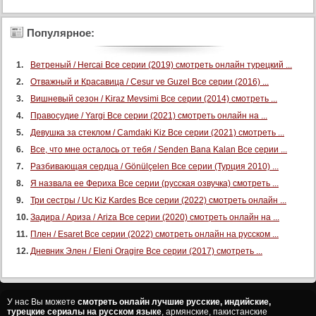
Популярное:
Ветреный / Hercai Все серии (2019) смотреть онлайн турецкий ...
Отважный и Красавица / Cesur ve Guzel Все серии (2016) ...
Вишневый сезон / Kiraz Mevsimi Все серии (2014) смотреть ...
Правосудие / Yargi Все серии (2021) смотреть онлайн на ...
Девушка за стеклом / Camdaki Kiz Все серии (2021) смотреть ...
Все, что мне осталось от тебя / Senden Bana Kalan Все серии ...
Разбивающая сердца / Gönülçelen Все серии (Турция 2010) ...
Я назвала ее Фериха Все серии (русская озвучка) смотреть ...
Три сестры / Uc Kiz Kardes Все серии (2022) смотреть онлайн ...
Задира / Ариза / Ariza Все серии (2020) смотреть онлайн на ...
Плен / Esaret Все серии (2022) смотреть онлайн на русском ...
Дневник Элен / Eleni Oragire Все серии (2017) смотреть ...
У нас Вы можете
смотреть онлайн лучшие русские, индийские,
турецкие сериалы на русском языке
, армянские, пакистанские