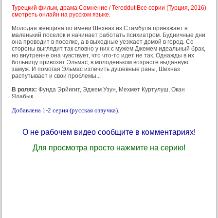
Турецкий фильм, драма Сомнение / Tereddut Все серии (Турция, 2016)
смотреть онлайн на русском языке.
Молодая женщина по имени Шехназ из Стамбула приезжает в
маленький поселок и начинает работать психиатром. Будничные дни
она проводит в поселке, а в выходные уезжает домой в город. Со
стороны выглядит так словно у них с мужем Джемем идеальный брак,
но внутренне она чувствует, что что-то идет не так. Однажды в их
больницу привозят Эльмас, в молоденьком возрасте выданную
замуж. И помогая Эльмас излечить душевные раны, Шехназ
распутывает и свои проблемы...
В ролях:
Фунда Эрйигит, Эджем Узун, Мехмет Куртулуш, Окан
Ялабык.
Добавлена 1-2 серия (русская озвучка).
О не рабочем видео сообщите в комментариях!
Для просмотра просто нажмите на серию!