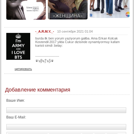
-_A.R.M.Y._-
10 сентября 2021 01:04
burda ilk ben yorum yaziyorum galiba. Ama Erkan Kolcak
Kostendil 2017 yilda Cukur dizisinde oynamiyormuy kafam
karisti simdi :belay:
--------------------
♛๖ۣۣۜB๖ۣۣۜT๖ۣۣۜS♛
цитировать
Добавление комментария
Ваше Имя:
Ваш E-Mail: