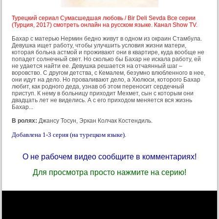
Турецкий сериал Сумасшедшая любовь / Bir Deli Sevda Все серии
(Турция, 2017) смотреть онлайн на русском языке. Канал Show TV.
Бахар с матерью Нермин бедно живут в одном из окраин Стамбула.
Девушка ищет работу, чтобы улучшить условия жизни матери,
которая больна астмой и проживают они в квартире, куда вообще не
попадет солнечный свет. Но сколько бы Бахар не искала работу, ей
не удается найти ее. Девушка решается на отчаянный шаг –
воровство. С другом детства, с Кемалем, безумно влюбленного в нее,
они идут на дело. Но проваливают дело, а Хюлюси, которого Бахар
любит, как родного деда, узнав об этом переносит сердечный
приступ. К нему в больницу приходит Мехмет, сын с которым они
двадцать лет не виделись. А с его приходом меняется вся жизнь
Бахар...
В ролях:
Джансу Тосун, Эркан Колчак Костендиль.
Добавлена 1-3 серия (на турецком языке).
О не рабочем видео сообщите в комментариях!
Для просмотра просто нажмите на серию!