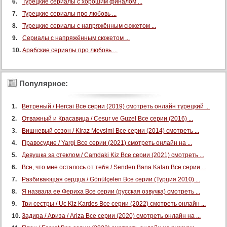
Турецкие сериалы с хорошим финалом ...
Турецкие сериалы про любовь ...
Турецкие сериалы с напряжённым сюжетом ...
Сериалы с напряжённым сюжетом ...
Арабские сериалы про любовь ...
Популярное:
Ветреный / Hercai Все серии (2019) смотреть онлайн турецкий ...
Отважный и Красавица / Cesur ve Guzel Все серии (2016) ...
Вишневый сезон / Kiraz Mevsimi Все серии (2014) смотреть ...
Правосудие / Yargi Все серии (2021) смотреть онлайн на ...
Девушка за стеклом / Camdaki Kiz Все серии (2021) смотреть ...
Все, что мне осталось от тебя / Senden Bana Kalan Все серии ...
Разбивающая сердца / Gönülçelen Все серии (Турция 2010) ...
Я назвала ее Фериха Все серии (русская озвучка) смотреть ...
Три сестры / Uc Kiz Kardes Все серии (2022) смотреть онлайн ...
Задира / Ариза / Ariza Все серии (2020) смотреть онлайн на ...