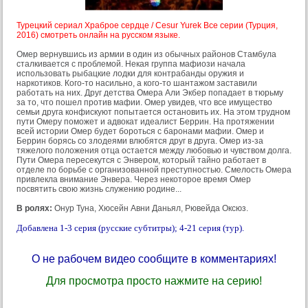
Турецкий сериал Храброе сердце / Cesur Yurek Все серии (Турция,
2016) смотреть онлайн на русском языке.
Омер вернувшись из армии в один из обычных районов Стамбула
сталкивается с проблемой. Некая группа мафиози начала
использовать рыбацкие лодки для контрабанды оружия и
наркотиков. Кого-то насильно, а кого-то шантажом заставили
работать на них. Друг детства Омера Али Экбер попадает в тюрьму
за то, что пошел против мафии. Омер увидев, что все имущество
семьи друга конфискуют попытается остановить их. На этом трудном
пути Омеру поможет и адвокат идеалист Беррин. На протяжении
всей истории Омер будет бороться с баронами мафии. Омер и
Беррин борясь со злодеями влюбятся друг в друга. Омер из-за
тяжелого положения отца остается между любовью и чувством долга.
Пути Омера пересекутся с Энвером, который тайно работает в
отделе по борьбе с организованной преступностью. Смелость Омера
привлекла внимание Энвера. Через некоторое время Омер
посвятить свою жизнь служению родине...
В ролях:
Онур Туна, Хюсейн Авни Даньял, Рювейда Оксюз.
Добавлена 1-3 серия (русские субтитры); 4-21 серия (тур).
О не рабочем видео сообщите в комментариях!
Для просмотра просто нажмите на серию!