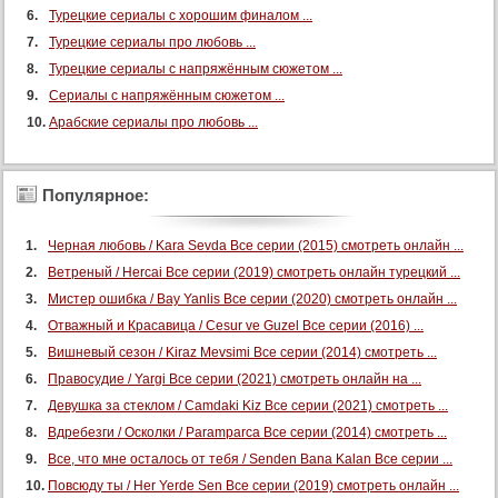
Турецкие сериалы с хорошим финалом ...
Турецкие сериалы про любовь ...
Турецкие сериалы с напряжённым сюжетом ...
Сериалы с напряжённым сюжетом ...
Арабские сериалы про любовь ...
Популярное:
Черная любовь / Kara Sevda Все серии (2015) смотреть онлайн ...
Ветреный / Hercai Все серии (2019) смотреть онлайн турецкий ...
Мистер ошибка / Bay Yanlis Все серии (2020) смотреть онлайн ...
Отважный и Красавица / Cesur ve Guzel Все серии (2016) ...
Вишневый сезон / Kiraz Mevsimi Все серии (2014) смотреть ...
Правосудие / Yargi Все серии (2021) смотреть онлайн на ...
Девушка за стеклом / Camdaki Kiz Все серии (2021) смотреть ...
Вдребезги / Осколки / Paramparca Все серии (2014) смотреть ...
Все, что мне осталось от тебя / Senden Bana Kalan Все серии ...
Повсюду ты / Her Yerde Sen Все серии (2019) смотреть онлайн ...