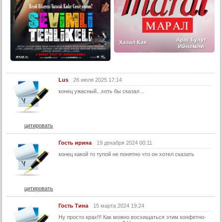
Lus
26 июля 2025 17:14
конец ужасный...хоть бы сказал ..
цитировать
Гость ирина
19 декабря 2024 00:11
конец какой то тупой не понятно что он хотел сказать
цитировать
Гость Тина
15 марта 2024 19:24
Ну просто крах!!! Как можно восхищаться этим конфетно-