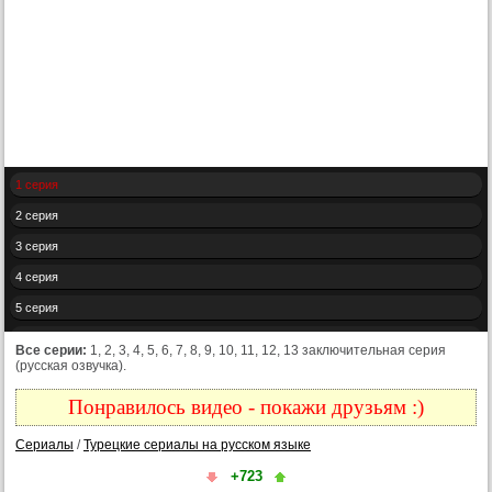
1 серия
2 серия
3 серия
4 серия
5 серия
6 серия
Все серии:
1, 2, 3, 4, 5, 6, 7, 8, 9, 10, 11, 12, 13 заключительная серия
(русская озвучка).
7 серия
8 серия
Понравилось видео - покажи друзьям :)
9 серия
Сериалы
/
Турецкие сериалы на русском языке
10 серия
+723