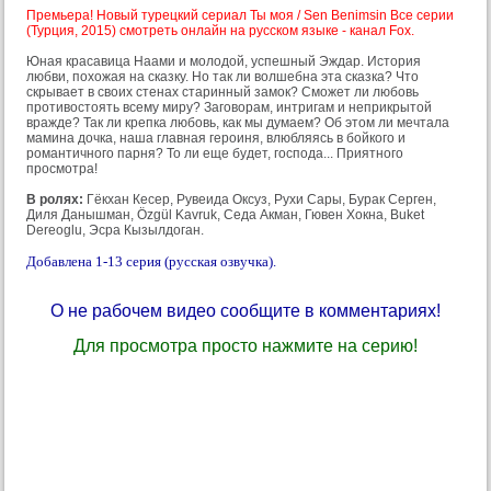
Премьера! Новый турецкий сериал Ты моя / Sen Benimsin Все серии
(Турция, 2015) смотреть онлайн на русском языке - канал Fox.
Юная красавица Наами и молодой, успешный Эждар. История
любви, похожая на сказку. Но так ли волшебна эта сказка? Что
скрывает в своих стенах старинный замок? Сможет ли любовь
противостоять всему миру? Заговорам, интригам и неприкрытой
вражде? Так ли крепка любовь, как мы думаем? Об этом ли мечтала
мамина дочка, наша главная героиня, влюбляясь в бойкого и
романтичного парня? То ли еще будет, господа... Приятного
просмотра!
В ролях:
Гёкхан Кесер, Рувеида Оксуз, Рухи Сары, Бурак Серген,
Диля Данышман, Özgül Kavruk, Седа Акман, Гювен Хокна, Buket
Dereoglu, Эсра Кызылдоган.
Добавлена 1-13 серия (русская озвучка).
О не рабочем видео сообщите в комментариях!
Для просмотра просто нажмите на серию!