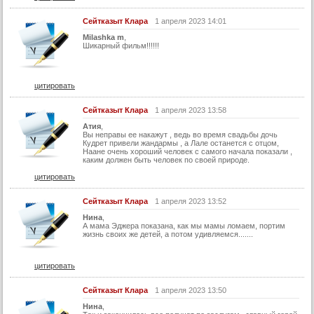
Сейтказыт Клара
1 апреля 2023 14:01
Milashka m
,
Шикарный фильм!!!!!!
цитировать
Сейтказыт Клара
1 апреля 2023 13:58
Атия
,
Вы неправы ее накажут , ведь во время свадьбы дочь
Кудрет привели жандармы , а Лале останется с отцом,
Наане очень хороший человек с самого начала показали ,
каким должен быть человек по своей природе.
цитировать
Сейтказыт Клара
1 апреля 2023 13:52
Нина
,
А мама Эджера показана, как мы мамы ломаем, портим
жизнь своих же детей, а потом удивляемся.......
цитировать
Сейтказыт Клара
1 апреля 2023 13:50
Нина
,