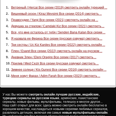
Ветреный / Hercai Все серии (2019) смотреть онлайн турецкий ...
Вишневый сезон / Kiraz Mevsimi Все серии (2014) смотреть ...
Правосудие / Yargi Все серии (2021) смотреть онлайн на ...
Девушка за стеклом / Camdaki Kiz Все серии (2021) смотреть ...
Все, что мне осталось от тебя / Senden Bana Kalan Все серии ...
Я назвала ее Фериха Все серии (русская озвучка) смотреть ...
Три сестры / Uc Kiz Kardes Все серии (2022) смотреть онлайн ...
Плен / Esaret Все серии (2022) смотреть онлайн на русском ...
Дневник Элен / Eleni Oragire Все серии (2017) смотреть ...
Прилив / Med Cezir Все серии (русская озвучка) смотреть ...
Зимнее солнце / Kis Gunesi Все серии (2016) смотреть онлайн ...
Меня зовут Фарах / Adim Farah Все серии (2023) смотреть ...
У нас Вы можете
смотреть онлайн лучшие русские, индийские,
турецкие сериалы на русском языке
, армянские, пакистанские
сериалы, новые фильмы, мультфильмы, телешоу и многое другое...
Наш сайт открыт для всех: здесь можно смотреть онлайн бесплатно в
хорошем качестве, наслаждаться новыми сериями любимых сериалов,
развлекать детишек, включая им самые
новые мультфильмы онлайн
.