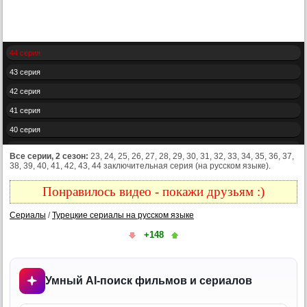
44 серия
43 серия
42 серия
41 серия
40 серия
39 серия
Все серии, 2 сезон:
23, 24, 25, 26, 27, 28, 29, 30, 31, 32, 33, 34, 35, 36, 37,
38, 39, 40, 41, 42, 43, 44 заключительная серия (на русском языке).
38 серия
37 серия
Понравилось видео - покажи друзьям :)
36 серия
Сериалы
/
Турецкие сериалы на русском языке
35 серия
+148
34 серия
33 серия
Умный AI-поиск фильмов и сериалов
32 серия
31 серия