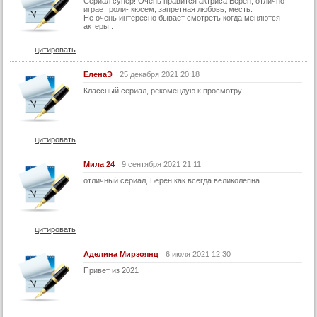
Сериал супер! Очень нравится актриса Берен, отлично
играет роли- кюсем, запретная любовь, месть.
15 серия
Не очень интересно бывает смотреть когда меняются
актеры..
14 серия
цитировать
13 серия
12 серия
ЕленаЭ
25 декабря 2021 20:18
Классный сериал, рекомендую к просмотру
11 серия
10 серия
9 серия
цитировать
8 серия
Мила 24
9 сентября 2021 21:11
7 серия
отличный сериал, Берен как всегда великолепна
6 серия
5 серия
цитировать
4 серия
3 серия
Аделина Мирзоянц
6 июля 2021 12:30
Привет из 2021
2 серия
1 серия