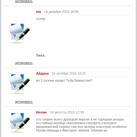
цитировать
nia
16 декабря 2015 18:06
супер
Лика
,
цитировать
Айдана
15 октября 2015 15:31
во 2 сезоне играет Туба Бюкюстюн?
цитировать
Нолан
14 августа 2015 12:30
это скорее всего дурацкая версия а не турецкая.актеры
отстойные.вообще невозможно смотреть.смотрите
американский сериал.там все актеры классные.особенно
Нолан,Аманда и Виктория :winked: обожаю их