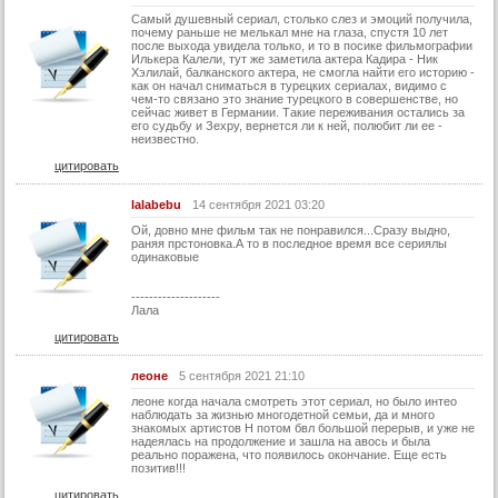
Самый душевный сериал, столько слез и эмоций получила,
почему раньше не мелькал мне на глаза, спустя 10 лет
после выхода увидела только, и то в посике фильмографии
Илькера Калели, тут же заметила актера Кадира - Ник
Хэлилай, балканского актера, не смогла найти его историю -
как он начал сниматься в турецких сериалах, видимо с
чем-то связано это знание турецкого в совершенстве, но
сейчас живет в Германии. Такие переживания остались за
его судьбу и Зехру, вернется ли к ней, полюбит ли ее -
неизвестно.
цитировать
lalabebu
14 сентября 2021 03:20
Ой, довно мне фильм так не понравился...Сразу выдно,
раняя прстоновка.А то в последное время все сериялы
одинаковые
--------------------
Лала
цитировать
леоне
5 сентября 2021 21:10
леоне когда начала смотреть этот сериал, но было интео
наблюдать за жизнью многодетной семьи, да и много
знакомых артистов Н потом бвл большой перерыв, и уже не
надеялась на продолжение и зашла на авось и была
реально поражена, что появилось окончание. Еще есть
позитив!!!
цитировать