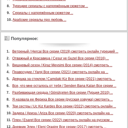
Турецкие сериалы с напряжённым сюжетом ...
Сериалы с напряжённым сюжетом ...
Арабские сериалы про любовь ...
Популярное:
Ветреный / Hercai Все серии (2019) смотреть онлайн турецкий ...
Отважный и Красавица / Cesur ve Guzel Все серии (2016) ...
Вишневый сезон / Kiraz Mevsimi Все серии (2014) смотреть ...
Правосудие / Yargi Все серии (2021) смотреть онлайн на ...
Девушка за стеклом / Camdaki Kiz Все серии (2021) смотреть ...
Все, что мне осталось от тебя / Senden Bana Kalan Все серии ...
Разбивающая сердца / Gönülçelen Все серии (Турция 2010) ...
Я назвала ее Фериха Все серии (русская озвучка) смотреть ...
Три сестры / Uc Kiz Kardes Все серии (2022) смотреть онлайн ...
Задира / Ариза / Ariza Все серии (2020) смотреть онлайн на ...
Плен / Esaret Все серии (2022) смотреть онлайн на русском ...
Дневник Элен / Eleni Oragire Все серии (2017) смотреть ...