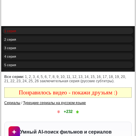
1 серия
2 серия
3 серия
4 серия
5 серия
6 серия
Все серии:
1, 2, 3, 4, 5, 6, 7, 8, 9, 10, 11, 12, 13, 14, 15, 16, 17, 18, 19, 20,
21, 22, 23, 24, 25, 26 заключительная серия (русские субтитры).
7 серия
8 серия
Понравилось видео - покажи друзьям :)
9 серия
Сериалы
/
Турецкие сериалы на русском языке
10 серия
+232
11 серия
12 серия
Умный AI-поиск фильмов и сериалов
13 серия