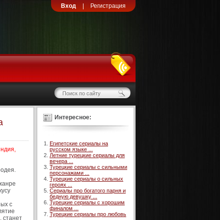
Вход
|
Регистрация
Интересное:
а
Египетские сериалы на
Индия,
русском языке ...
Летние турецкие сериалы для
вечера ...
Турецкие сериалы с сильными
родея.
персонажами ...
Турецкие сериалы о сильных
 жанре
героях ...
кусу
Сериалы про богатого парня и
бедную девушку ...
Турецкие сериалы с хорошим
ных с
финалом ...
лятие
Турецкие сериалы про любовь
, станет