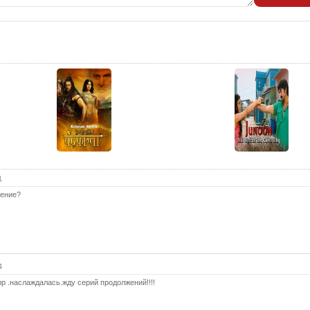
1
жение?
4
рр .наслаждалась.жду серий продолжений!!!!