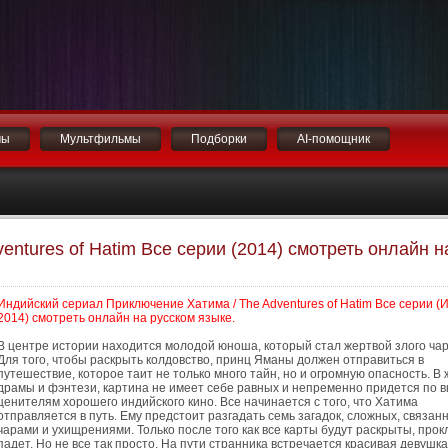
мы
Мультфильмы
Подборки
AI-помощник
ntures of Hatim Все серии (2014) смотреть онлайн н
Индийский сериал Приключение Хатима / The Adventures of Hatim Все серии (
2014) смотреть онлайн на русском языке.
В центре истории находится молодой юноша, который стал жертвой злого ча
Для того, чтобы раскрыть колдовство, принц Яманы должен отправиться в
путешествие, которое таит не только много тайн, но и огромную опасность. В
драмы и фэнтези, картина не имеет себе равных и непременно придется по в
ценителям хорошего индийского кино. Все начинается с того, что Хатима
отправляется в путь. Ему предстоит разгадать семь загадок, сложных, связан
чарами и ухищрениями. Только после того как все карты будут раскрыты, прок
падет. Но не все так просто. На пути странника встречается красивая девушка