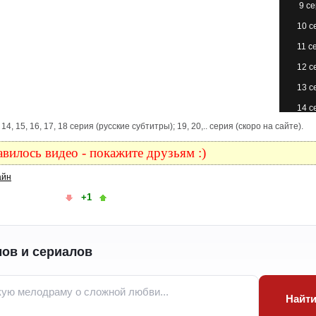
9 с
10 с
11 с
12 с
13 с
14 с
 13, 14, 15, 16, 17, 18 серия (русские субтитры); 19, 20,.. серия (скоро на сайте).
15 с
16 с
вилось видео - покажите друзьям :)
17 с
айн
18 с
+1
ов и сериалов
Найт