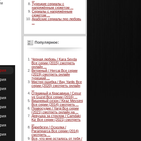
...
ом
Турецкие сериалы с
напряжённым сюжетом ...
Сериалы с напряжённым
сюжетом ...
Арабские сериалы про любовь
...
Популярное:
Черная любовь / Kara Sevda
Все серии (2015) смотреть
онлайн ...
ерия
Ветреный / Hercai Все серии
(2019) смотреть онлайн
турецкий ...
ерия
Мистер ошибка / Bay Yanlis Все
серии (2020) смотреть онлайн
ерия
...
Отважный и Красавица / Cesur
ve Guzel Все серии (2016) ...
ерия
Вишневый сезон / Kiraz Mevsimi
Все серии (2014) смотреть ...
ерия
Правосудие / Yargi Все серии
(2021) смотреть онлайн на ...
ерия
Девушка за стеклом / Camdaki
Kiz Все серии (2021) смотреть
...
ерия
Вдребезги / Осколки /
Paramparca Все серии (2014)
ерия
смотреть ...
Все, что мне осталось от тебя /