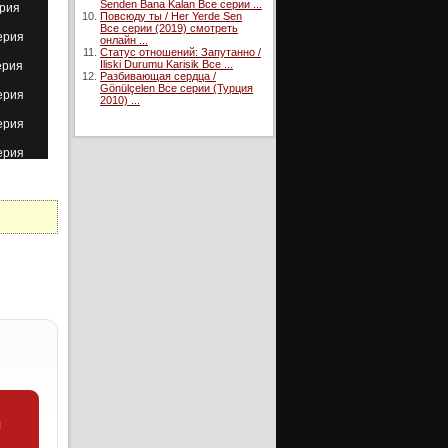
Senden Bana Kalan Все серии ...
ерия
Повсюду ты / Her Yerde Sen
Все серии (2019) смотреть
ерия
онлайн ...
Статус отношений: Запутанно /
Iliski Durumu Karisik Все ...
ерия
Разбивающая сердца /
Gönülçelen Все серии (Турция
ерия
2010) ...
ерия
ерия
ерия
ерия
ерия
ерия
и