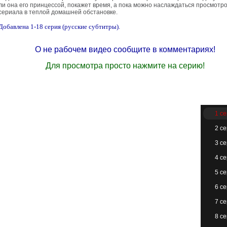
ли она его принцессой, покажет время, а пока можно наслаждаться просмотр
сериала в теплой домашней обстановке.
Добавлена 1-18 серия (русские субтитры).
О не рабочем видео сообщите в комментариях!
Для просмотра просто нажмите на серию!
1 с
2 с
3 с
4 с
5 с
6 с
7 с
8 с