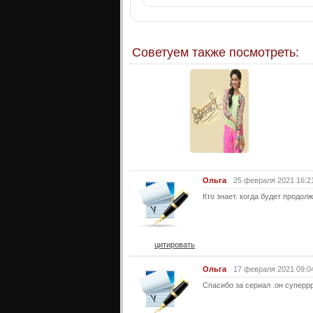
Советуем также посмотреть:
Ольга
25 февраля 2021 16:2
Кто знает. когда будет продол
цитировать
Ольга
17 февраля 2021 09:0
Спасибо за сериал .он суперр