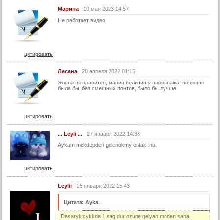
43 серия
Марина
10 мая 2023 14:57
44 серия
Не работает видео
45 серия
46 серия
цитировать
47 серия
Лесана
20 апреля 2022 01:15
48 серия
Элена не нравится, мания величия у персонажа, попроще
49 серия
была бы, без смешных понтов, было бы лучше
50 серия
51 серия
цитировать
52 серия
... Leyli ...
27 января 2022 14:38
53 серия
Aykam mekdepden gelenokmy entak :no:
54 серия
цитировать
55 серия
56 серия
Leylii
25 января 2022 15:43
57 серия
Цитата: Ayka.
58 серия
Dasaryk cykkda 1 sag dur ozune gelyan mnden sana