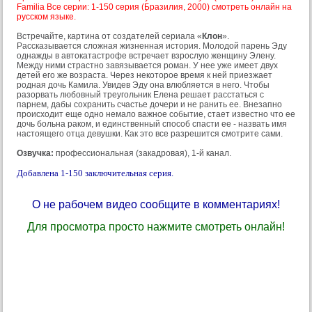
Familia Все серии: 1-150 серия (Бразилия, 2000) смотреть онлайн на
русском языке.
Встречайте, картина от создателей сериала «
Клон
».
Рассказывается сложная жизненная история. Молодой парень Эду
однажды в автокатастрофе встречает взрослую женщину Элену.
Между ними страстно завязывается роман. У нее уже имеет двух
детей его же возраста. Через некоторое время к ней приезжает
родная дочь Камила. Увидев Эду она влюбляется в него. Чтобы
разорвать любовный треугольник Елена решает расстаться с
парнем, дабы сохранить счастье дочери и не ранить ее. Внезапно
происходит еще одно немало важное событие, стает известно что ее
дочь больна раком, и единственный способ спасти ее - назвать имя
настоящего отца девушки. Как это все разрешится смотрите сами.
Озвучка:
профессиональная (закадровая), 1-й канал.
Добавлена 1-150 заключительная серия.
О не рабочем видео сообщите в комментариях!
Для просмотра просто нажмите смотреть онлайн!