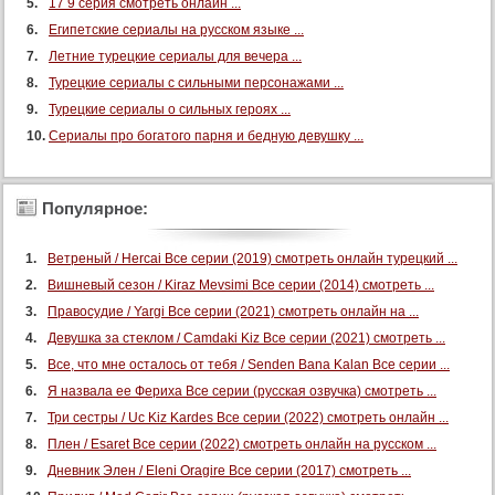
17 9 серия смотреть онлайн ...
107 серия
Египетские сериалы на русском языке ...
108 серия
Летние турецкие сериалы для вечера ...
109 серия
Турецкие сериалы с сильными персонажами ...
110 серия
Турецкие сериалы о сильных героях ...
111 серия
Сериалы про богатого парня и бедную девушку ...
112 серия
113 серия
Популярное:
114 серия
Ветреный / Hercai Все серии (2019) смотреть онлайн турецкий ...
115 серия
Вишневый сезон / Kiraz Mevsimi Все серии (2014) смотреть ...
116 серия
Правосудие / Yargi Все серии (2021) смотреть онлайн на ...
117 серия
Девушка за стеклом / Camdaki Kiz Все серии (2021) смотреть ...
118 серия
Все, что мне осталось от тебя / Senden Bana Kalan Все серии ...
119 серия
Я назвала ее Фериха Все серии (русская озвучка) смотреть ...
120 серия
Три сестры / Uc Kiz Kardes Все серии (2022) смотреть онлайн ...
Плен / Esaret Все серии (2022) смотреть онлайн на русском ...
121 серия
Дневник Элен / Eleni Oragire Все серии (2017) смотреть ...
122 серия