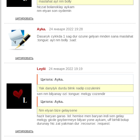
maslahat ayt nm bolly
59 серия
hiczat bolanoklay aykam
nm etyan son oydemin
60 серия
цитировать
61 серия
Ayka.
24 января 2022 19:28
62 серия
Dasaryk cykkda 1 sag dur ozune gelyan mnden sana maslahat
63 серия
:tongue: ayt nm bolly :sad:
64 серия
65 серия
цитировать
66 серия
Leylii
24 января 2022 19:19
67 серия
Цитата: Ayka.
68 серия
Yak danylyk durdu blmk nadip cozulenini
69 серия
sen nm bilyanay ozi :tongue: mekgy cozendir
70 серия
Цитата: Ayka.
71 серия
Nm etyan bize gelaysene
hazir baryan garas :lol: hemise men baryan indi sen gelay
72 серия
mekgy gicde goybermeye bilyan yone aykam, uff birhili bolup
durunay hic zat yakman dur :recourse: :request:
73 серия
цитировать
74 серия