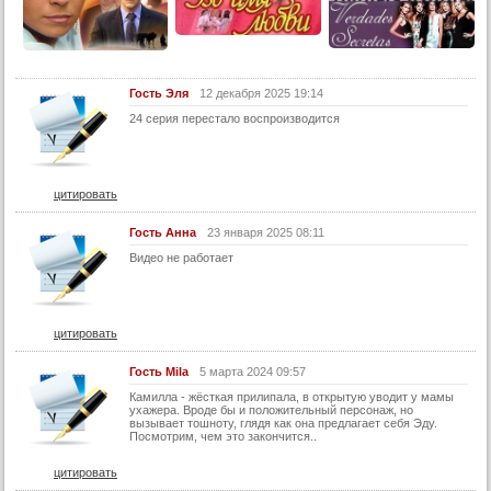
27 серия
28 серия
29 серия
Гость Эля
12 декабря 2025 19:14
30 серия
24 серия перестало воспроизводится
31 серия
32 серия
цитировать
33 серия
34 серия
Гость Анна
23 января 2025 08:11
35 серия
Видео не работает
36 серия
37 серия
цитировать
38 серия
Гость Mila
5 марта 2024 09:57
39 серия
Камилла - жёсткая прилипала, в открытую уводит у мамы
40 серия
ухажера. Вроде бы и положительный персонаж, но
вызывает тошноту, глядя как она предлагает себя Эду.
Посмотрим, чем это закончится..
41 серия
42 серия
цитировать