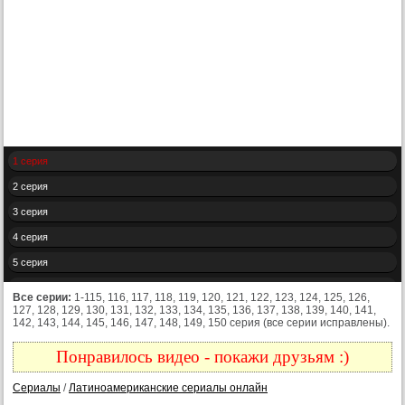
1 серия
2 серия
3 серия
4 серия
5 серия
6 серия
Все серии:
1-115, 116, 117, 118, 119, 120, 121, 122, 123, 124, 125, 126,
127, 128, 129, 130, 131, 132, 133, 134, 135, 136, 137, 138, 139, 140, 141,
7 серия
142, 143, 144, 145, 146, 147, 148, 149, 150 серия (все серии исправлены).
8 серия
Понравилось видео - покажи друзьям :)
9 серия
Сериалы
/
Латиноамериканские сериалы онлайн
10 серия