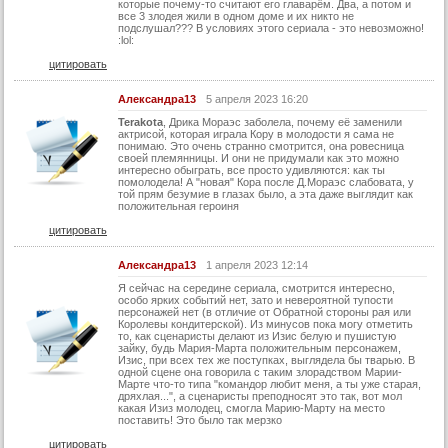
которые почему-то считают его главарём. Два, а потом и
все 3 злодея жили в одном доме и их никто не
24 серия
подслушал??? В условиях этого сериала - это невозможно!
:lol:
24 серия (суб)
цитировать
25 серия
Александра13
5 апреля 2023 16:20
25 серия (суб)
Terakota
, Дрика Мораэс заболела, почему её заменили
актрисой, которая играла Кору в молодости я сама не
26 серия
понимаю. Это очень странно смотрится, она ровесница
своей племянницы. И они не придумали как это можно
26 серия (суб)
интересно обыграть, все просто удивляются: как ты
помолодела! А "новая" Кора после Д.Мораэс слабовата, у
той прям безумие в глазах было, а эта даже выглядит как
27 серия
положительная героиня
27 серия (суб)
цитировать
28 серия
Александра13
1 апреля 2023 12:14
28 серия (суб)
Я сейчас на середине сериала, смотрится интересно,
особо ярких событий нет, зато и невероятной тупости
29 серия
персонажей нет (в отличие от Обратной стороны рая или
Королевы кондитерской). Из минусов пока могу отметить
29 серия (суб)
то, как сценаристы делают из Изис белую и пушистую
зайку, будь Мария-Марта положительным персонажем,
Изис, при всех тех же поступках, выглядела бы тварью. В
30 серия
одной сцене она говорила с таким злорадством Марии-
Марте что-то типа "командор любит меня, а ты уже старая,
30 серия (суб)
дряхлая...", а сценаристы преподносят это так, вот мол
какая Изиз молодец, смогла Марию-Марту на место
31 серия
поставить! Это было так мерзко
цитировать
31 серия (суб)