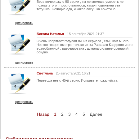
Весь вечер ржу с 90 серии , ты не можешь умереть не
познав этого , просто валяюсь, какая пошлятина эта
40 серия
тетушка . исчадие ада, и какая лохушка Кристина.
40 серия (суб)
цитировать
41 серия
Бекова Наталья
15 сентября 2021 21:37
41 серия (суб)
Очень напрягает голубая линия сериала , слишком много .
42 серия
Честно говоря смотрю только из-за Рафаэля Кардоссо и его
возлюбленной , разочарована , думала сильнее сценарий,
42 серия (суб)
обидно.
43 серия
цитировать
43 серия (суб)
Светлана
25 августа 2021 16:21
44 серия
Перевода нет с 45-й серии. Исправьте пожалуйста.
44 серия (суб)
45 серия
цитировать
45 серия (суб)
46 серия
Назад
1
2
3
4
5
Далее
46 серия (суб)
47 серия
47 серия (суб)