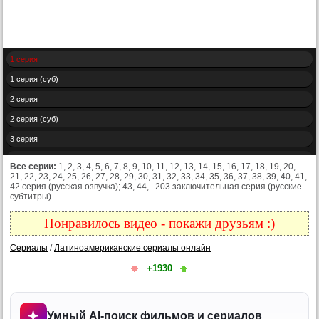
1 серия
1 серия (суб)
2 серия
2 серия (суб)
3 серия
3 серия (суб)
Все серии:
1, 2, 3, 4, 5, 6, 7, 8, 9, 10, 11, 12, 13, 14, 15, 16, 17, 18, 19, 20,
21, 22, 23, 24, 25, 26, 27, 28, 29, 30, 31, 32, 33, 34, 35, 36, 37, 38, 39, 40, 41,
4 серия
42 серия (русская озвучка); 43, 44,.. 203 заключительная серия (русские
субтитры).
4 серия (суб)
5 серия
Понравилось видео - покажи друзьям :)
5 серия (суб)
Сериалы
/
Латиноамериканские сериалы онлайн
6 серия
+1930
6 серия (суб)
7 серия
Умный AI-поиск фильмов и сериалов
7 серия (суб)