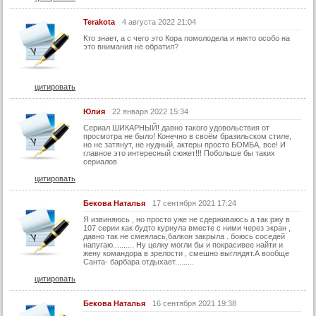
32 серия
Terakota
4 августа 2022 21:04
Кто знает, а с чего это Кора помолодела и никто особо на
32 серия (суб)
это внимания не обратил?
33 серия
33 серия (суб)
цитировать
34 серия
Юлия
22 января 2022 15:34
34 серия (суб)
Сериал ШИКАРНЫЙ! давно такого удовольствия от
просмотра не было! Конечно в своём бразильском стиле,
35 серия
но не затянут, не нудный, актеры просто БОМБА, все! И
главное это интересный сюжет!!! Побольше бы таких
35 серия (суб)
сериалов
36 серия
цитировать
36 серия (суб)
Бекова Наталья
17 сентября 2021 17:24
37 серия
Я извиняюсь , но просто уже не сдерживаюсь а так ржу в
107 серии как будто курнула вместе с ними через экран ,
37 серия (суб)
давно так не смеялась,балкон закрыла . боюсь соседей
напугаю.......... Ну целку могли бы и покрасивее найти и
жену командора в зрелости , смешно выглядят.А вообще
38 серия
Санта- барбара отдыхает.........
38 серия (суб)
цитировать
39 серия
Бекова Наталья
16 сентября 2021 19:38
39 серия (суб)