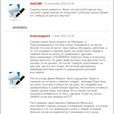
Sw01389
13 сентября 2024 11:40
16 серия
Сериал очень нравится .Жаль что русской озвучки нет
после42 серии-зрение не позволяет субтитры читать.Может
16 серия (суб)
кто -нибудь встречал озвучку?
17 серия
цитировать
17 серия (суб)
18 серия
Александра13
2 мая 2023 11:28
Сериал нужно было назвать не Империя, а
18 серия (суб)
Подслушивание))) Он мне очень понравился, но жутко
бесило что они не могут свои тайны обсуждать шёпотом, и
19 серия
то что полиции в сериале будто не существует. Бреда в
сериале было не много (в сравнении с другими
19 серия (суб)
браз.сериалами) СПОЙЛЕРЫ! Упрятать Кору в психушку -
проще простого, но даже люди которых она достала этого
почему-то не делают. Зе после "смерти" разгуливает по
20 серия
местам, где его все знают, без всякой маскировки.
Швейцарский банк какой-то шарашкиной конторой
20 серия (суб)
выставили..
21 серия
После ухода Дрики Мораэс было ощущение, будто в
сериале не осталось главного злодея.. молодая Кора явно
не тянет, поэтому и убили её так рано. Из злодейки она
21 серия (суб)
превратилась в озабоченную идиотку. Не понятно почему в
самом начале Кора, поссорив Зе со своей сестрой,
22 серия
пыталась избавиться от него, сделала чтобы он уехал...
ЗАЧЕМ, если она любила его???
22 серия (суб)
Пол сериала таинственного Фабрисио Мельгасо
выставляют самым хитрым и коварным злодеем, а в конце
23 серия
оказалось что это маменькин сынок и тюфяк, который
больше похож на марионетку Сильвиано и его сына,
23 серия (суб)