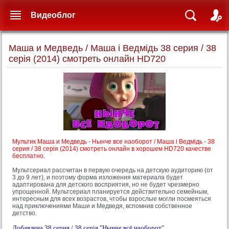
Видеоблог
Маша и Медведь / Маша і Ведмідь 38 серия / 38
серія (2014) смотреть онлайн HD720
Мультик Маша и Медведь - Нынче все наоборот / Маша і Ведмідь - 38
серия / 38 серія (2014) смотреть онлайн в хорошем HD720 качестве
бесплатно.
Мультсериал рассчитан в первую очередь на детскую аудиторию (от
3 до 9 лет), и поэтому форма изложения материала будет
адаптирована для детского восприятия, но не будет чрезмерно
упрощенной. Мультсериал планируется действительно семейным,
интересным для всех возрастов, чтобы взрослые могли посмеяться
над приключениями Маши и Медведя, вспомнив собственное
детство.
Добавлена 38 серия / 38 серія "Нынче всё наоборот".