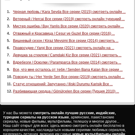
Черная любовь / Kara Sevda Все серии (2015) смотреть онлайн ...
Ветреный / Hercai Все серии (2019) смотреть онлайн турецкий ...
Мистер ошибка / Bay Yanlis Все серии (2020) смотреть онлайн ...
Отважный и Красавица / Cesur ve Guzel Все серии (2016) ...
Вишневый сезон / Kiraz Mevsimi Все серии (2014) смотреть ...
Правосудие / Yargi Все серии (2021) смотреть онлайн на ...
Девушка за стеклом / Camdaki Kiz Все серии (2021) смотреть ...
Вдребезги / Осколки / Paramparca Все серии (2014) смотреть ...
Все, что мне осталось от тебя / Senden Bana Kalan Все серии ...
Повсюду ты / Her Yerde Sen Все серии (2019) смотреть онлайн ...
Статус отношений: Запутанно / Iliski Durumu Karisik Все ...
Разбивающая сердца / Gönülçelen Все серии (Турция 2010) ...
У нас Вы можете
смотреть онлайн лучшие русские, индийские,
турецкие сериалы на русском языке
, армянские, пакистанские
сериалы, новые фильмы, мультфильмы, телешоу и многое другое...
Наш сайт открыт для всех: здесь можно смотреть онлайн бесплатно в
хорошем качестве, наслаждаться новыми сериями любимых сериалов,
развлекать детишек, включая им самые
новые мультфильмы онлайн
.