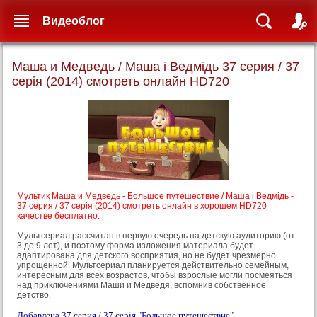
Видеоблог
Маша и Медведь / Маша і Ведмідь 37 серия / 37
серія (2014) смотреть онлайн HD720
Мультик Маша и Медведь - Большое путешествие / Маша і Ведмідь -
37 серия / 37 серія (2014) смотреть онлайн в хорошем HD720
качестве бесплатно.
Мультсериал рассчитан в первую очередь на детскую аудиторию (от
3 до 9 лет), и поэтому форма изложения материала будет
адаптирована для детского восприятия, но не будет чрезмерно
упрощенной. Мультсериал планируется действительно семейным,
интересным для всех возрастов, чтобы взрослые могли посмеяться
над приключениями Маши и Медведя, вспомнив собственное
детство.
Добавлена 37 серия / 37 серія "Большое путешествие".