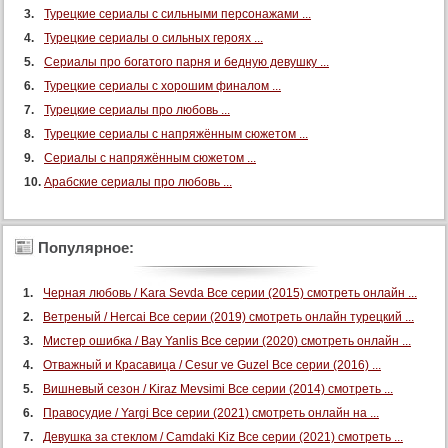
Турецкие сериалы с сильными персонажами ...
Турецкие сериалы о сильных героях ...
Сериалы про богатого парня и бедную девушку ...
Турецкие сериалы с хорошим финалом ...
Турецкие сериалы про любовь ...
Турецкие сериалы с напряжённым сюжетом ...
Сериалы с напряжённым сюжетом ...
Арабские сериалы про любовь ...
Популярное:
Черная любовь / Kara Sevda Все серии (2015) смотреть онлайн ...
Ветреный / Hercai Все серии (2019) смотреть онлайн турецкий ...
Мистер ошибка / Bay Yanlis Все серии (2020) смотреть онлайн ...
Отважный и Красавица / Cesur ve Guzel Все серии (2016) ...
Вишневый сезон / Kiraz Mevsimi Все серии (2014) смотреть ...
Правосудие / Yargi Все серии (2021) смотреть онлайн на ...
Девушка за стеклом / Camdaki Kiz Все серии (2021) смотреть ...