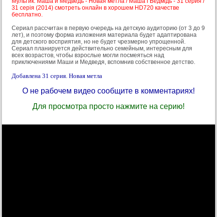
Мультик: Маша и Медведь - Новая метла / Маша і Ведмідь - 31 серия /
31 серія (2014) смотреть онлайн в хорошем HD720 качестве
бесплатно.
Сериал рассчитан в первую очередь на детскую аудиторию (от 3 до 9
лет), и поэтому форма изложения материала будет адаптирована
для детского восприятия, но не будет чрезмерно упрощенной.
Сериал планируется действительно семейным, интересным для
всех возрастов, чтобы взрослые могли посмеяться над
приключениями Маши и Медведя, вспомнив собственное детство.
Добавлена 31 серия. Новая метла
О не рабочем видео сообщите в комментариях!
Для просмотра просто нажмите на серию!