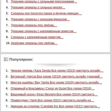
Турецкие сериалы с сильными персонажами ...
Турецкие сериалы о сильных героях ...
Сериалы про богатого парня и бедную девушку ...
Турецкие сериалы с хорошим финалом ...
Турецкие сериалы про любовь ...
Турецкие сериалы с напряжённым сюжетом ...
Сериалы с напряжённым сюжетом ...
Арабские сериалы про любовь ...
Популярное:
Черная любовь / Kara Sevda Все серии (2015) смотреть онлайн ...
Ветреный / Hercai Все серии (2019) смотреть онлайн турецкий ...
Мистер ошибка / Bay Yanlis Все серии (2020) смотреть онлайн ...
Отважный и Красавица / Cesur ve Guzel Все серии (2016) ...
Вишневый сезон / Kiraz Mevsimi Все серии (2014) смотреть ...
Правосудие / Yargi Все серии (2021) смотреть онлайн на ...
Девушка за стеклом / Camdaki Kiz Все серии (2021) смотреть ...