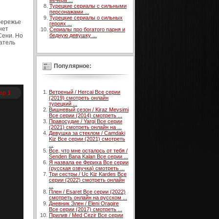
вечера ...
Турецкие сериалы с сильными
персонажами ...
Турецкие сериалы о сильных
бережье
героях ...
нет
Сериалы про богатого парня и
Сени. Но
бедную девушку ...
атель
Популярное:
Ветреный / Hercai Все серии
ер 1
(2019) смотреть онлайн
турецкий ...
Вишневый сезон / Kiraz Mevsimi
Все серии (2014) смотреть ...
Правосудие / Yargi Все серии
(2021) смотреть онлайн на ...
Девушка за стеклом / Camdaki
Kiz Все серии (2021) смотреть
...
Все, что мне осталось от тебя /
Senden Bana Kalan Все серии ...
Я назвала ее Фериха Все серии
(русская озвучка) смотреть ...
Три сестры / Uc Kiz Kardes Все
серии (2022) смотреть онлайн
...
Плен / Esaret Все серии (2022)
смотреть онлайн на русском ...
Дневник Элен / Eleni Oragire
Все серии (2017) смотреть ...
Прилив / Med Cezir Все серии