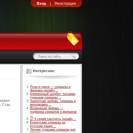
Вход
|
Регистрация
Интересное:
Розы и грехи — сериалы и
фильмы онлайн ...
Клюквенный шербет: похожие
турецкие сериалы ...
ихаил
Запретная любовь: сериалы и
, Стас
мелодрамы ...
Возможная любовь —
подборка сериалов и фильмов
...
17 9 серия смотреть онлайн ...
Египетские сериалы на
русском языке ...
Летние турецкие сериалы для