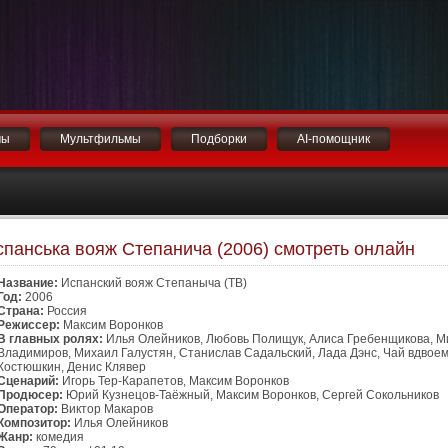
мы
Мультфильмы
Подборки
AI-помощник
спанська вояж Степанича (2006) смотреть онлайн
Название:
Испанский вояж Степаныча (ТВ)
Год:
2006
Страна:
Россия
Режиссер:
Максим Воронков
В главных ролях:
Илья Олейников, Любовь Полищук, Алиса Гребенщикова, М
Владимиров, Михаил Галустян, Станислав Садальский, Лада Дэнс, Чай вдвоем
Костюшкин, Денис Клявер
Сценарий:
Игорь Тер-Карапетов, Максим Воронков
Продюсер:
Юрий Кузнецов-Таёжный, Максим Воронков, Сергей Сокольников
Оператор:
Виктор Макаров
Композитор:
Илья Олейников
Жанр:
комедия