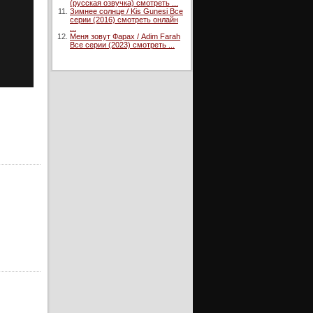
(русская озвучка) смотреть ...
Зимнее солнце / Kis Gunesi Все
серии (2016) смотреть онлайн
...
Меня зовут Фарах / Adim Farah
Все серии (2023) смотреть ...