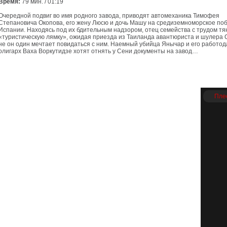
Время:
79 мин. / 01:19
Очередной подвиг во имя родного завода, приводят автомеханика Тимофея
Степановича Окопова, его жену Люсю и дочь Машу на средиземноморское по
Испании. Находясь под их бдительным надзором, отец семейства с трудом тя
«туристическую лямку», ожидая приезда из Таиланда авантюриста и шулера 
не он один мечтает повидаться с ним. Наемный убийца Янычар и его работод
олигарх Ваха Воркутидзе хотят отнять у Сени документы на завод…
Пле