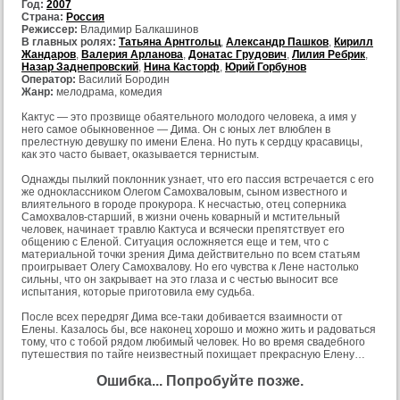
Год:
2007
Страна:
Россия
Режиссер:
Владимир Балкашинов
В главных ролях:
Татьяна Арнтгольц
,
Александр Пашков
,
Кирилл
Жандаров
,
Валерия Арланова
,
Донатас Грудович
,
Лилия Ребрик
,
Назар Заднепровский
,
Нина Касторф
,
Юрий Горбунов
Оператор:
Василий Бородин
Жанр:
мелодрама, комедия
Кактус — это прозвище обаятельного молодого человека, а имя у
него самое обыкновенное — Дима. Он с юных лет влюблен в
прелестную девушку по имени Елена. Но путь к сердцу красавицы,
как это часто бывает, оказывается тернистым.
Однажды пылкий поклонник узнает, что его пассия встречается с его
же одноклассником Олегом Самохваловым, сыном известного и
влиятельного в городе прокурора. К несчастью, отец соперника
Самохвалов-старший, в жизни очень коварный и мстительный
человек, начинает травлю Кактуса и всячески препятствует его
общению с Еленой. Ситуация осложняется еще и тем, что с
материальной точки зрения Дима действительно по всем статьям
проигрывает Олегу Самохвалову. Но его чувства к Лене настолько
сильны, что он закрывает на это глаза и с честью выносит все
испытания, которые приготовила ему судьба.
После всех передряг Дима все-таки добивается взаимности от
Елены. Казалось бы, все наконец хорошо и можно жить и радоваться
тому, что с тобой рядом любимый человек. Но во время свадебного
путешествия по тайге неизвестный похищает прекрасную Елену…
Ошибка... Попробуйте позже.