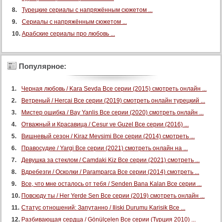
Турецкие сериалы с напряжённым сюжетом ...
Сериалы с напряжённым сюжетом ...
Арабские сериалы про любовь ...
Популярное:
Черная любовь / Kara Sevda Все серии (2015) смотреть онлайн ...
Ветреный / Hercai Все серии (2019) смотреть онлайн турецкий ...
Мистер ошибка / Bay Yanlis Все серии (2020) смотреть онлайн ...
Отважный и Красавица / Cesur ve Guzel Все серии (2016) ...
Вишневый сезон / Kiraz Mevsimi Все серии (2014) смотреть ...
Правосудие / Yargi Все серии (2021) смотреть онлайн на ...
Девушка за стеклом / Camdaki Kiz Все серии (2021) смотреть ...
Вдребезги / Осколки / Paramparca Все серии (2014) смотреть ...
Все, что мне осталось от тебя / Senden Bana Kalan Все серии ...
Повсюду ты / Her Yerde Sen Все серии (2019) смотреть онлайн ...
Статус отношений: Запутанно / Iliski Durumu Karisik Все ...
Разбивающая сердца / Gönülçelen Все серии (Турция 2010) ...