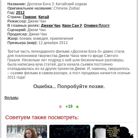
Название:
Доспехи Бога 3: Китайский зодиак
Оригинальное название:
Chinese Zodiac
Год:
2012
Страна:
Гонконг
,
Китай
Режиссер:
Джеки Чан
В главных ролях:
Джеки Чан
,
Квон Сан У
,
Оливер Плэтт
Сценарий:
Джеки Чан
Продюсер:
Джеки Чан
Жанр:
боевик, комедия, приключения
Премьера (мир):
12 декабря 2012
Третья часть легендарного фильма «Доспехи Бога-3» давно стала
для поклонников творчества Джеки Чана чем-то вроде Святого
Грааля. Несколько лет подряд о ней шли бесконечные разговоры;
была написана куча статей; дата начала съемок постоянно
откладывалась из-за других проектов Джеки. И, наконец, свершилось
– cъемки фильма в самом разгаре, а пост-продакшн начнется осенью
2011 года!
Ошибка... Попробуйте позже.
Фильмы
+19
Советуем также посмотреть: