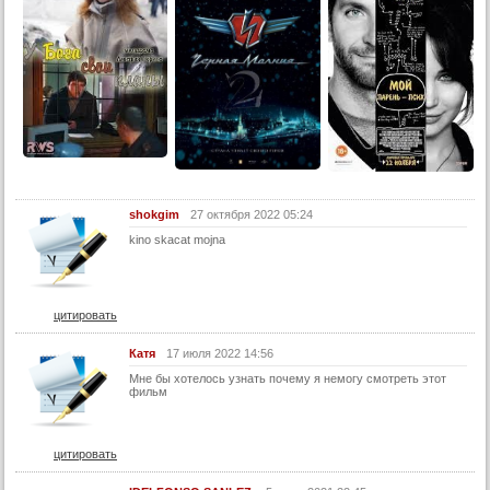
shokgim
27 октября 2022 05:24
kino skacat mojna
цитировать
Катя
17 июля 2022 14:56
Мне бы хотелось узнать почему я немогу смотреть этот
фильм
цитировать