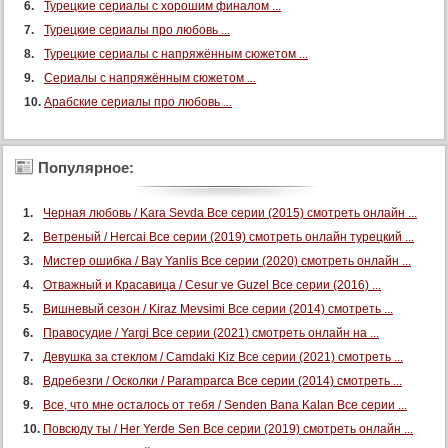
Турецкие сериалы с хорошим финалом ...
Турецкие сериалы про любовь ...
Турецкие сериалы с напряжённым сюжетом ...
Сериалы с напряжённым сюжетом ...
Арабские сериалы про любовь ...
Популярное:
Черная любовь / Kara Sevda Все серии (2015) смотреть онлайн ...
Ветреный / Hercai Все серии (2019) смотреть онлайн турецкий ...
Мистер ошибка / Bay Yanlis Все серии (2020) смотреть онлайн ...
Отважный и Красавица / Cesur ve Guzel Все серии (2016) ...
Вишневый сезон / Kiraz Mevsimi Все серии (2014) смотреть ...
Правосудие / Yargi Все серии (2021) смотреть онлайн на ...
Девушка за стеклом / Camdaki Kiz Все серии (2021) смотреть ...
Вдребезги / Осколки / Paramparca Все серии (2014) смотреть ...
Все, что мне осталось от тебя / Senden Bana Kalan Все серии ...
Повсюду ты / Her Yerde Sen Все серии (2019) смотреть онлайн ...