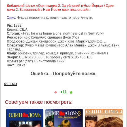
Добавленй фільм «Один вдома 2: Загублений в Нью-Йорку» / Один
дома 2: Затерянный в Нью-Йорке дивитись онлайн.
Опис:
Чудова новорічна комедія - варто переглянути.
Рік:
1992
Країна:
США
Слоган:
«First, he was home alone, now he's lost in New York»
Режисер:
Кріс Коламбус сценарій Джон Х'юз
Продюсер:
Дункан Хендерсон, Джон Х'юз, Марк Рэдклифф, ...
Оператор:
Хуліо Макат композитор Алан Менкен, Джон Вільямс, Генк
Гарлэнд, ...
Жанр:
бойовик, трилер, комедія, пригоди, сімейний, кримінал з
Збори:
США $173 585 516 збори у світі $185 406 165
Прем'єра:
(світ) 15 листопада 1992
Час:
120 хв
Ошибка... Попробуйте позже.
Фильмы
+11
Советуем также посмотреть: