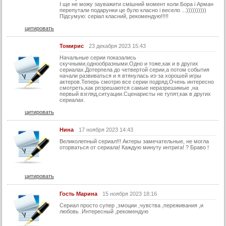
І ще не можу зауважити смішний момент коли Бора і Арман
перепутали подарунки це було класно і весело ...))))))))))
Підсумую: серіал класний, рекомендую!!!!!
цитировать
Томирис
23 декабря 2023 15:43
Начальные серии показались
скучными,однообразными.Одно и тоже,как и в других
сериалах.Дотерпела до четвертой серии,а потом события
начали развиваться и я втянулась из-за хорошей игры
актеров.Теперь смотрю все серии подряд.Очень интересно
смотреть,как рпзрешаются самые неразрешимые ,на
первый взгляд,ситуации.Сценаристы не тупят,как в других
сериалах.
цитировать
Нина
17 ноября 2023 14:43
Великолепный сериал!!! Актеры замечательные, не могла
оторваться от сериала! Каждую минуту интрига! ? Браво !
цитировать
Гость Марина
15 ноября 2023 18:16
Сериал просто супер ,эмоции ,чувства ,переживания ,и
любовь .Интересный ,рекомендую