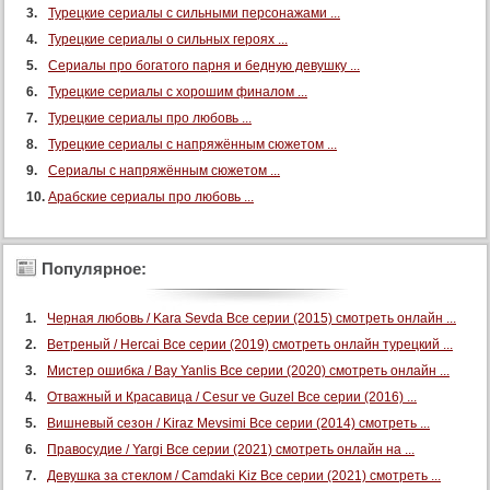
Турецкие сериалы с сильными персонажами ...
Турецкие сериалы о сильных героях ...
Сериалы про богатого парня и бедную девушку ...
Турецкие сериалы с хорошим финалом ...
Турецкие сериалы про любовь ...
Турецкие сериалы с напряжённым сюжетом ...
Сериалы с напряжённым сюжетом ...
Арабские сериалы про любовь ...
Популярное:
Черная любовь / Kara Sevda Все серии (2015) смотреть онлайн ...
Ветреный / Hercai Все серии (2019) смотреть онлайн турецкий ...
Мистер ошибка / Bay Yanlis Все серии (2020) смотреть онлайн ...
Отважный и Красавица / Cesur ve Guzel Все серии (2016) ...
Вишневый сезон / Kiraz Mevsimi Все серии (2014) смотреть ...
Правосудие / Yargi Все серии (2021) смотреть онлайн на ...
Девушка за стеклом / Camdaki Kiz Все серии (2021) смотреть ...