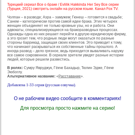
Турецкий сериал Все о браке / Evlilik Hakkinda Her Sey Все серии
(Турция, 2021) смотреть онлайн на русском языке. Канал Fox TV.
Чолпан – в разводе; Азра – замужем; Гюнеш – готовится к свадьбе;
Санем – категорически против самой идеи брака. Этих четырех
женщин объединяет не только кровные узы, но и работа. Они
адвокаты, специализирующиеся на бракоразводных процессах.
Однажды одна из них решает перейти в другую юридическую фирму,
а это грозит тем, что родные люди могут оказаться по разные
стороны баррикад, защищая своих клиентов. Это приводит к тому,
что начинают раскрываться их собственные тайны прошлого. А
иногда развод – дело грязное, ведь приходится вываливать наружу
все самое сокровенное. В сериале зрители увидят разные истории
людей, которые решили развестись.
В ролях:
Сумру Явруджук, Гёкче Бахадыр, Тюлин Эдже, Гёкче
Эюбоглу.
Альтернативное название:
«
Расставание
».
Добавлена 1-33 серия (русская озвучка).
О не рабочем видео сообщите в комментариях!
Для просмотра просто нажмите на серию!