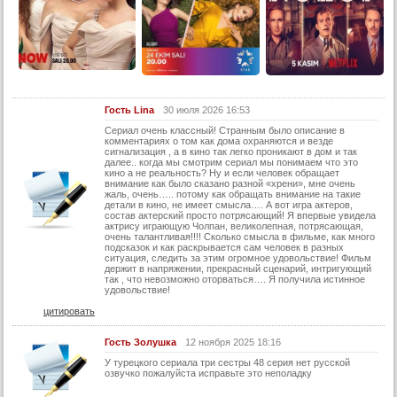
13 серия (суб)
14 серия
14 серия (суб)
15 серия
Гость Lina
30 июля 2026 16:53
15 серия (суб)
Сериал очень классный! Странным было описание в
16 серия
комментариях о том как дома охраняются и везде
сигнализация , а в кино так легко проникают в дом и так
16 серия (суб)
далее.. когда мы смотрим сериал мы понимаем что это
кино а не реальность? Ну и если человек обращает
внимание как было сказано разной «хрени», мне очень
17 серия
жаль, очень….. потому как обращать внимание на такие
детали в кино, не имеет смысла…. А вот игра актеров,
17 серия (суб)
состав актерский просто потрясающий! Я впервые увидела
актрису играющую Чолпан, великолепная, потрясающая,
18 серия
очень талантливая!!!! Сколько смысла в фильме, как много
подсказок и как раскрывается сам человек в разных
ситуация, следить за этим огромное удовольствие! Фильм
18 серия (суб)
держит в напряжении, прекрасный сценарий, интригующий
так , что невозможно оторваться…. Я получила истинное
19 серия
удовольствие!
19 серия (суб)
цитировать
20 серия
Гость Золушка
12 ноября 2025 18:16
20 серия (суб)
У турецкого сериала три сестры 48 серия нет русской
озвучко пожалуйста исправьте это неполадку
21 серия