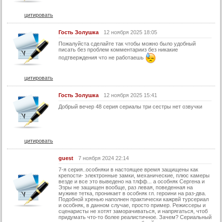
21 серия (суб)
цитировать
22 серия
Гость Золушка
12 ноября 2025 18:05
22 серия (суб)
Пожалуйста сделайте так чтобы можно было удобный
23 серия
писать без проблем комментарииз без никакие
подтверждения что не работаешь
23 серия (суб)
24 серия
цитировать
24 серия (суб)
Гость Золушка
12 ноября 2025 15:41
25 серия
Добрый вечер 48 серия сериалы три сестры нет озвучки
25 серия (суб)
26 серия
цитировать
26 серия (суб)
guest
7 ноября 2024 22:14
27 серия
7-я серия..особняки в настоящее время защищены как
27 серия (суб)
крепости- электронные замки, механические, плюс камеры
везде и все это выведено на тлфф... а особняк Сергена и
Эзры не защищен вообще, раз левая, поведенная на
28 серия
мужике тетка, проникает в особняк гл. героини на раз-два.
Подобной хренью наполнен практически кажрвй турсериал
28 серия (суб)
и особняк, в данном случае, просто пример. Режиссеры и
сценаристы не хотят заморачиваться, и напрягаться, чтоб
29 серия
придумать что-то более реалистичное. Зачем? Сериальный