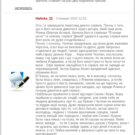
зритель схавает на раз два подобный трешак.
29 серия (суб)
цитировать
30 серия
Halinka_22
3 января 2024 12:02
30 серия (суб)
Ось і я завершила перегляд даного серіалу. Почну з того,
що я його почала дивитися через актора, який грав роль
31 серия
Ялина (Бертан Аслані), бачила його в серіалах "В конце
ночи" і в новому серіалі "Дикий",(доречі в цьому серіалі мені
31 серия (суб)
його роль не дуже сподобалась) ...
Почну з початку, Чолпан придумала, що вона дуже важлива
32 серия
персона, а всі інші не виховані та ідіоти, дуже зверхньо
ставилася до людей, такою зарозумілою і виховала свою
найстаршу доньку Азру ... Азра копія Чолпан, послухала
32 серия (суб)
маму і не один раз і що з цього вишло, як на мене вона не
любила Йлдирима, а після його мерті просто було почуття
33 серия
вини... Ефе привніс емоційності в серіалі, він як завжди не
перевершений. Актор Бариш Килич вроджений адвокат,
33 серия (суб)
обожнюю його.
В Гюнеш, як на мене якась роль, як в масовці, спочатку
була якась лінія, сварилась з Ялином мирилась, а потім
Конец
просто дурості якість вилавали, зовсім на цю парочку не
цікаво було дивитися (ще раз нагадаю, що заради Ялина я
почала дивитися цей серіал)...
Найбільше враження в мене від пари Санем і Бори, Бора
прийшов в серіал,як злодій, негідник, але повів себе як
людина дізнавшись про те, що Ерман і Чулпан не виноваті
та віддав акції назад. Дуже зворушили мене сцени коли він
дізнався правду про те, хто його батько, актор просто
молодець, людина з тонким вразливим серцем, такий
спектр емоцій зміг передати, і любов між Сенем і Борою
була така ніжна і чуттєва, як він їй сказав на вечері: Люби
мене завжди ... те як Санем змінилась разом з Борою, вона і
не думала, що колись вийде заміж, а про дітей я взагалі
мовчу, а тут Трійка малюків у фінальні сцені це просто вау,
неочікувано!!!