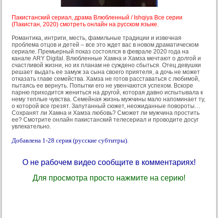
Пакистанский сериал, драма Влюбленный / Ishqiya Все серии
(Пакистан, 2020) смотреть онлайн на русском языке.
Романтика, интриги, месть, фамильные традиции и извечная
проблема отцов и детей – все это ждет вас в новом драматическом
сериале. Премьерный показ состоялся в феврале 2020 года на
канале ARY Digital. Влюбленные Хамна и Хамза мечтают о долгой и
счастливой жизни, но их планам не суждено сбыться. Отец девушки
решает выдать ее замуж за сына своего приятеля, а дочь не может
отказать главе семейства. Хамза не готов расставаться с любимой,
пытаясь ее вернуть. Попытки его не увенчаются успехом. Вскоре
парню приходится жениться на другой, которая давно испытывала к
нему теплые чувства. Семейная жизнь мужчины мало напоминает ту,
о которой все грезят. Запутанный сюжет, неожиданные повороты…
Сохранят ли Хамна и Хамза любовь? Сможет ли мужчина простить
ее? Смотрите онлайн пакистанский телесериал и проводите досуг
увлекательно.
Добавлена 1-28 серия (русские субтитры).
О не рабочем видео сообщите в комментариях!
Для просмотра просто нажмите на серию!