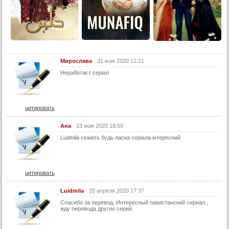
26 серия
27 серия
28 серия
Конец
Мирослава
31 мая 2020 12:21
Неработаєт серіал
цитировать
Ана
13 мая 2020 18:59
Ludmila скажіть будь ласка серіала інтересний
цитировать
Luidmila
20 апреля 2020 17:37
Cпасибо за перевод. Интересный пакистанский сериал ,
жду перевода других серий