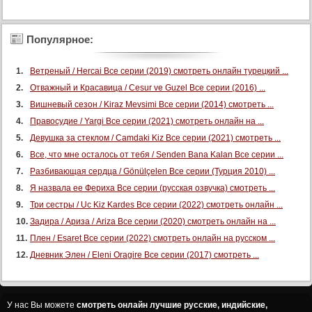
Популярное:
Ветреный / Hercai Все серии (2019) смотреть онлайн турецкий ...
Отважный и Красавица / Cesur ve Guzel Все серии (2016) ...
Вишневый сезон / Kiraz Mevsimi Все серии (2014) смотреть ...
Правосудие / Yargi Все серии (2021) смотреть онлайн на ...
Девушка за стеклом / Camdaki Kiz Все серии (2021) смотреть ...
Все, что мне осталось от тебя / Senden Bana Kalan Все серии ...
Разбивающая сердца / Gönülçelen Все серии (Турция 2010) ...
Я назвала ее Фериха Все серии (русская озвучка) смотреть ...
Три сестры / Uc Kiz Kardes Все серии (2022) смотреть онлайн ...
Задира / Ариза / Ariza Все серии (2020) смотреть онлайн на ...
Плен / Esaret Все серии (2022) смотреть онлайн на русском ...
Дневник Элен / Eleni Oragire Все серии (2017) смотреть ...
У нас Вы можете
смотреть онлайн лучшие русские, индийские,