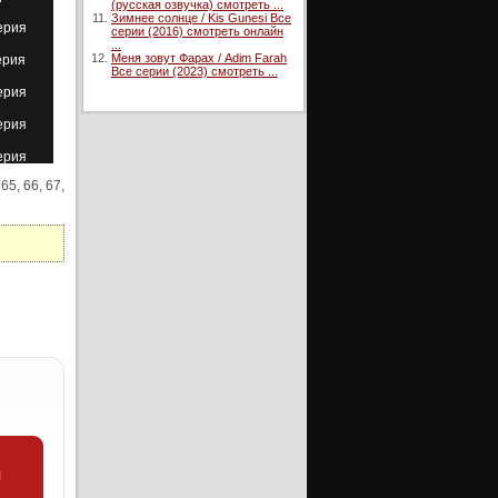
(русская озвучка) смотреть ...
Зимнее солнце / Kis Gunesi Все
ерия
серии (2016) смотреть онлайн
...
Меня зовут Фарах / Adim Farah
ерия
Все серии (2023) смотреть ...
ерия
ерия
ерия
 65, 66, 67,
ерия
ерия
ерия
ерия
ерия
ерия
ерия
ерия
ерия
и
ерия