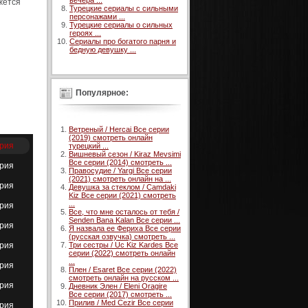
вечера ...
жется
Турецкие сериалы с сильными
персонажами ...
Турецкие сериалы о сильных
героях ...
Сериалы про богатого парня и
бедную девушку ...
Популярное:
Ветреный / Hercai Все серии
(2019) смотреть онлайн
ерия
турецкий ...
Вишневый сезон / Kiraz Mevsimi
Все серии (2014) смотреть ...
ерия
Правосудие / Yargi Все серии
(2021) смотреть онлайн на ...
ерия
Девушка за стеклом / Camdaki
Kiz Все серии (2021) смотреть
...
ерия
Все, что мне осталось от тебя /
Senden Bana Kalan Все серии ...
ерия
Я назвала ее Фериха Все серии
(русская озвучка) смотреть ...
ерия
Три сестры / Uc Kiz Kardes Все
серии (2022) смотреть онлайн
...
ерия
Плен / Esaret Все серии (2022)
смотреть онлайн на русском ...
ерия
Дневник Элен / Eleni Oragire
Все серии (2017) смотреть ...
Прилив / Med Cezir Все серии
ерия