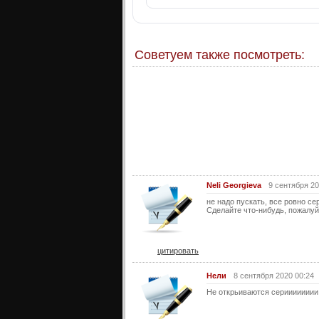
Советуем также посмотреть:
Neli Georgieva
9 сентября 20
не надо пускать, все ровно сер
Сделайте что-нибудь, пожалу
цитировать
Нели
8 сентября 2020 00:24
Не открьиваются серииииииии