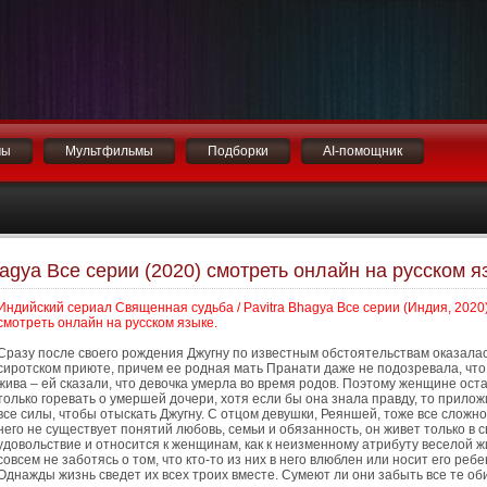
мы
Мультфильмы
Подборки
AI-помощник
agya Все серии (2020) смотреть онлайн на русском я
Индийский сериал Священная судьба / Pavitra Bhagya Все серии (Индия, 2020
смотреть онлайн на русском языке.
Сразу после своего рождения Джугну по известным обстоятельствам оказалас
сиротском приюте, причем ее родная мать Пранати даже не подозревала, что
жива – ей сказали, что девочка умерла во время родов. Поэтому женщине ост
только горевать о умершей дочери, хотя если бы она знала правду, то прило
все силы, чтобы отыскать Джугну. С отцом девушки, Реяншей, тоже все сложно
него не существует понятий любовь, семьи и обязанность, он живет только в с
удовольствие и относится к женщинам, как к неизменному атрибуту веселой ж
совсем не заботясь о том, что кто-то из них в него влюблен или носит его ребе
Однажды жизнь сведет их всех троих вместе. Сумеют ли они забыть все те об