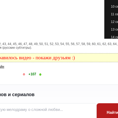
10 с
11 с
12 с
13 с
14 с
 42, 43, 44, 45, 46, 47, 48, 49, 50, 51, 52, 53, 54, 55, 56, 57, 58, 59, 60, 61, 62, 63, 64,
15 с
ия (русские субтитры).
16 с
авилось видео - покажи друзьям :)
17 с
айн
18 с
+107
19 с
20 с
21 с
ов и сериалов
22 с
23 с
Найт
24 с