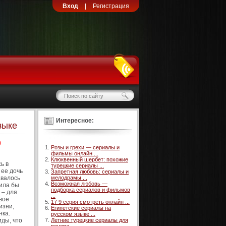
Вход
|
Регистрация
Интересное:
зыке
)
Розы и грехи — сериалы и
фильмы онлайн ...
Клюквенный шербет: похожие
ь в
турецкие сериалы ...
 ее дочь
Запретная любовь: сериалы и
авалось
мелодрамы ...
Возможная любовь —
жила бы
подборка сериалов и фильмов
 – для
...
вое
17 9 серия смотреть онлайн ...
изни,
Египетские сериалы на
нка.
русском языке ...
иды, что
Летние турецкие сериалы для