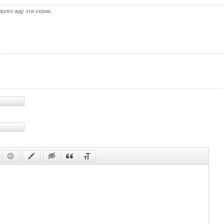
56 с
долго жду эти серии.
57 с
58 с
59 с
60 с
61 с
62 с
63 с
64 с
65 с
66 с
67 с
68 с
69 с
70 с