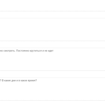
41 с
42 с
43 с
44 с
45 с
46 с
47 с
но смотреть. Постоянно крутиться и не идет
48 с
49 с
50 с
51 с
 В какие дни и в какое время?
52 с
53 с
54 с
55 с