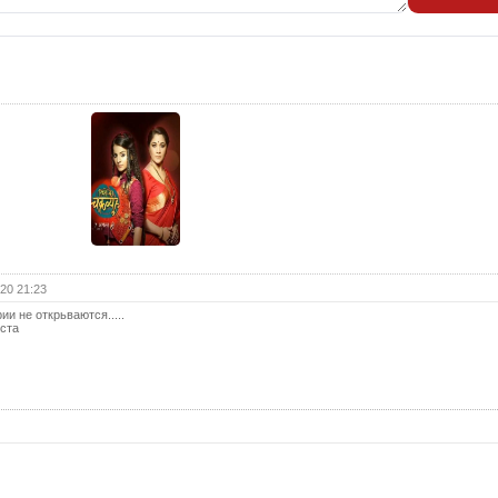
25 с
26 с
27 с
28 с
29 с
30 с
31 с
32 с
33 с
20 21:23
34 с
ии не открьваются.....
йста
35 с
36 с
37 с
38 с
39 с
40 с