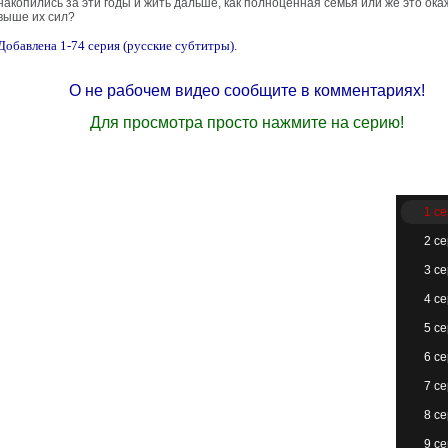
накопились за эти годы и жить дальше, как полноценная семья или же это ока
выше их сил?
Добавлена 1-74 серия (русские субтитры).
О не рабочем видео сообщите в комментариях!
Для просмотра просто нажмите на серию!
1 с
2 с
3 с
4 с
5 с
6 с
7 с
8 с
9 с