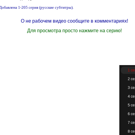
Добавлена 1-205 серия (русские субтитры).
О не рабочем видео сообщите в комментариях!
Для просмотра просто нажмите на серию!
1 с
2 с
3 с
4 с
5 с
6 с
7 с
8 с