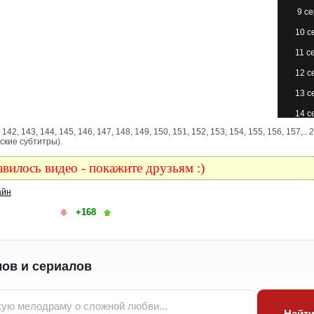
9 с
10 с
11 с
12 с
13 с
14 с
141, 142, 143, 144, 145, 146, 147, 148, 149, 150, 151, 152, 153, 154, 155, 156, 157,.. 
15 с
ские субтитры).
16 с
вилось видео - покажите друзьям :)
17 с
айн
18 с
+168
19 с
20 с
21 с
ов и сериалов
22 с
23 с
Найт