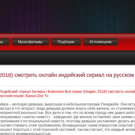
мы
Мультфильмы
Подборки
AI-помощник
(2018) смотреть онлайн индийский сериал на русском
Индийский сериал Калиры / Kaleerein Все серии (Индия, 2018) смотреть онла
русском языке. Канал Zee Tv.
Мира – молодая девушка, выросшая в небольшом городке Пенджабе. Она вст
как раз в тот возраст, когда девушка должна искать себе жениха, но сталкивает
неприятной реальностью. Все дело в том, что по всему городу уже давно рабо
называемые «школы невест» - заведения, где женихи оставляют свои заявки 
требования к потенциальной невесте, поэтому девушек заставляют делать вс
соответствовать этим требованиям. Возмущенная таким поворотом событий,
решает бороться с этой порочной системой, так как считает, что каждый челов
является индивидуальностью.