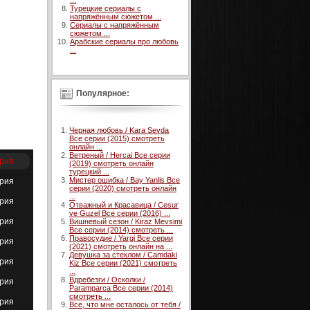
...
Турецкие сериалы с
напряжённым сюжетом ...
Сериалы с напряжённым
сюжетом ...
Арабские сериалы про любовь
...
Популярное:
Черная любовь / Kara Sevda
Все серии (2015) смотреть
онлайн ...
Ветреный / Hercai Все серии
ерия
(2019) смотреть онлайн
турецкий ...
Мистер ошибка / Bay Yanlis Все
ерия
серии (2020) смотреть онлайн
...
ерия
Отважный и Красавица / Cesur
ve Guzel Все серии (2016) ...
ерия
Вишневый сезон / Kiraz Mevsimi
Все серии (2014) смотреть ...
Правосудие / Yargi Все серии
ерия
(2021) смотреть онлайн на ...
Девушка за стеклом / Camdaki
ерия
Kiz Все серии (2021) смотреть
...
Вдребезги / Осколки /
ерия
Paramparca Все серии (2014)
смотреть ...
ерия
Все, что мне осталось от тебя /