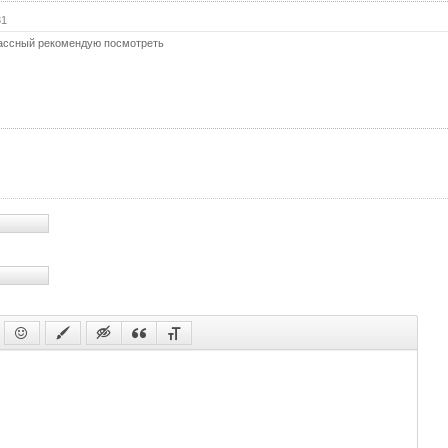
55 с
31
56 с
лассный рекомендую посмотреть
57 с
58 с
59 с
60 с
61 с
62 с
63 с
64 с
65 с
66 с
67 с
68 с
69 с
70 с