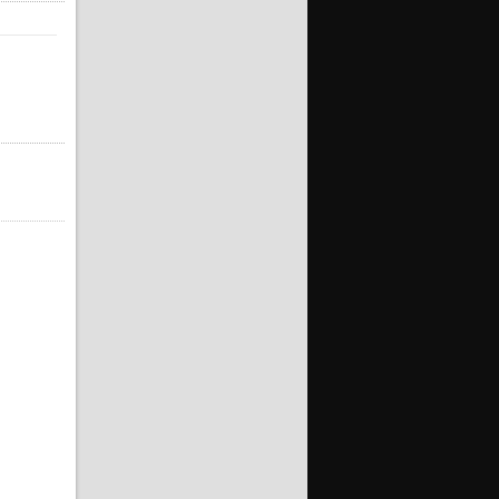
ерия
ерия
ерия
ерия
ерия
ерия
ерия
ерия
ерия
ерия
ерия
ерия
ерия
ерия
ерия
ерия