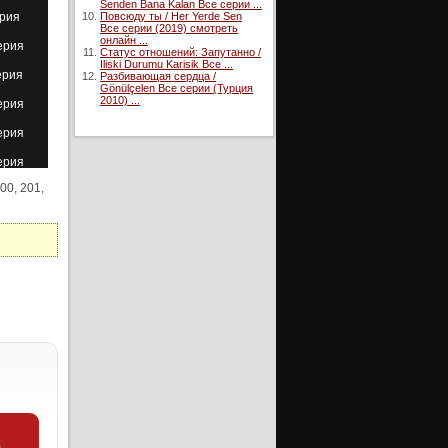
Senden Bana Kalan Все серии ...
ерия
Повсюду ты / Her Yerde Sen
Все серии (2019) смотреть
онлайн ...
ерия
Статус отношений: Запутанно /
Iliski Durumu Karisik Все ...
ерия
Разбивающая сердца /
Gönülçelen Все серии (Турция
2010) ...
ерия
ерия
ерия
200, 201,
ерия
ерия
ерия
ерия
ерия
ерия
ерия
ерия
ерия
и