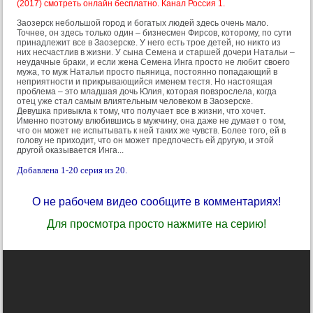
(2017) смотреть онлайн бесплатно. Канал Россия 1.
Заозерск небольшой город и богатых людей здесь очень мало.
Точнее, он здесь только один – бизнесмен Фирсов, которому, по сути
принадлежит все в Заозерске. У него есть трое детей, но никто из
них несчастлив в жизни. У сына Семена и старшей дочери Натальи –
неудачные браки, и если жена Семена Инга просто не любит своего
мужа, то муж Натальи просто пьяница, постоянно попадающий в
неприятности и прикрывающийся именем тестя. Но настоящая
проблема – это младшая дочь Юлия, которая повзрослела, когда
отец уже стал самым влиятельным человеком в Заозерске.
Девушка привыкла к тому, что получает все в жизни, что хочет.
Именно поэтому влюбившись в мужчину, она даже не думает о том,
что он может не испытывать к ней таких же чувств. Более того, ей в
голову не приходит, что он может предпочесть ей другую, и этой
другой оказывается Инга...
Добавлена 1-20 серия из 20.
О не рабочем видео сообщите в комментариях!
Для просмотра просто нажмите на серию!