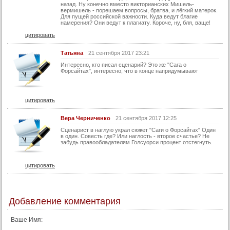
назад. Ну конечно вместо викторианских Мишель-
вермишель - порешаем вопросы, братва, и лёгкий матерок.
Для пущей российской важности. Куда ведут благие
намерения? Они ведут к плагиату. Короче, ну, бля, ваще!
цитировать
Татьяна
21 сентября 2017 23:21
Интересно, кто писал сценарий? Это же "Сага о
Форсайтах", интересно, что в конце напридумывают
цитировать
Вера Черниченко
21 сентября 2017 12:25
Сценарист в наглую украл сюжет "Саги о Форсайтах" Один
в один. Совесть где? Или наглость - второе счастье? Не
забудь правообладателям Голсуорси процент отстегнуть.
цитировать
Добавление комментария
Ваше Имя: