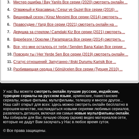
Мистер ошибка / Bay Yanlis Все серии (2020) смотреть онлайн ...
Отважный и Красавица / Cesur ve Guzel Все серии (2016) ...
Вишневый сезон / Kiraz Mevsimi Все серии (2014) смотреть ...
Правосудие / Yargi Все серии (2021) смотреть онлайн на ...
Девушка за стеклом / Camdaki Kiz Все серии (2021) смотреть ...
Вдребезги / Осколки / Paramparca Все серии (2014) смотреть ...
Все, что мне осталось от тебя / Senden Bana Kalan Все серии ...
Повсюду ты / Her Yerde Sen Все серии (2019) смотреть онлайн ...
Статус отношений: Запутанно / Iliski Durumu Karisik Все ...
Разбивающая сердца / Gönülçelen Все серии (Турция 2010) ...
У нас Вы можете
смотреть онлайн лучшие русские, индийские,
турецкие сериалы на русском языке
, армянские, пакистанские
сериалы, новые фильмы, мультфильмы, телешоу и многое другое...
Наш сайт открыт для всех: здесь можно смотреть онлайн бесплатно в
хорошем качестве, наслаждаться новыми сериями любимых сериалов,
развлекать детишек, включая им самые
новые мультфильмы онлайн
.
Мы собирали для Вас лучшую сборку (архив) видео материалов сети,
которые не дадут Вам заскучать у Нас в любое время суток.
© Все права защищены.