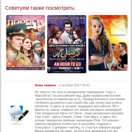
Советуем также посмотреть:
Анна левина
2 октября 2017 09:42
Ну просто так тихо и ненавязчиво перекроили "сагу о
Форсайтах" на российский лад. Даже профессию Босини
-архитектор оставили как есть. Правда Босини в состоянии
глубокого душевного расстройства сам попал под колёса
пролетки. А здесь в лучших традициях российских 90-х
братки по заказу сбивают его копию насмерть иномаркой.
Там лондонская Ирэн-тут Инга - леди заозерского разлива.
Там Сомс -здесь Семён, Сёма. Там Джун, а здесь без
всяких заморочек прямым переводом Юля. Остальное -
завязки-развязки полностью и нахаляву содрали у
Голсуорси. Сценарист-наглец, от счастья наверно рыдал.
Мозги напрягать не надо, за него все додумали сто лет