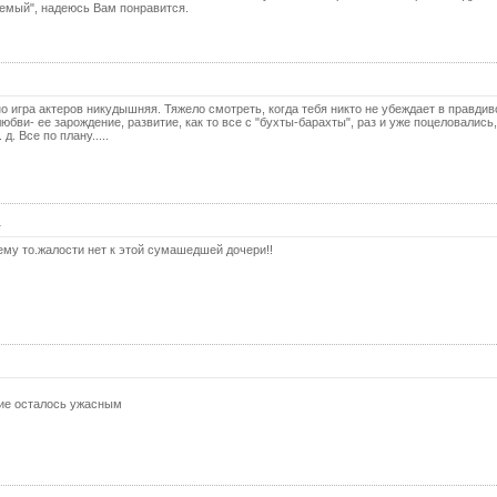
емый", надеюсь Вам понравится.
о игра актеров никудышняя. Тяжело смотреть, когда тебя никто не убеждает в правдив
юбви- ее зарождение, развитие, как то все с "бухты-барахты", раз и уже поцеловались,
д. Все по плану.....
4
ему то.жалости нет к этой сумашедшей дочери!!
ие осталось ужасным