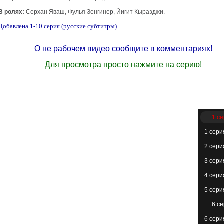
В ролях:
Серхан Яваш, Фулья Зенгинер, Йигит Кыразджи.
Добавлена 1-10 серия (русские субтитры).
О не рабочем видео сообщите в комментариях!
Для просмотра просто нажмите на серию!
1 с
1 сери
2 сери
3 сери
4 сери
5 сери
6 с
6 сери