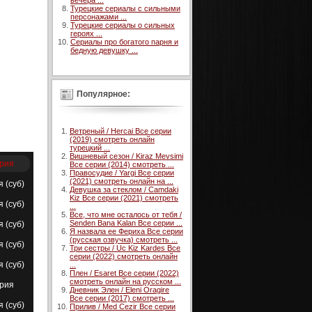
вечера ...
Турецкие сериалы с сильными
персонажами ...
Турецкие сериалы о сильных
героях ...
Сериалы про богатого парня и
бедную девушку ...
Популярное:
Ветреный / Hercai Все серии
(2019) смотреть онлайн
турецкий ...
Вишневый сезон / Kiraz Mevsimi
ерия
Все серии (2014) смотреть ...
Правосудие / Yargi Все серии
(2021) смотреть онлайн на ...
я (суб)
Девушка за стеклом / Camdaki
Kiz Все серии (2021) смотреть
я (суб)
...
Все, что мне осталось от тебя /
Senden Bana Kalan Все серии ...
я (суб)
Я назвала ее Фериха Все серии
(русская озвучка) смотреть ...
я (суб)
Три сестры / Uc Kiz Kardes Все
серии (2022) смотреть онлайн
я (суб)
...
Плен / Esaret Все серии (2022)
смотреть онлайн на русском ...
ерия
Дневник Элен / Eleni Oragire
Все серии (2017) смотреть ...
я (суб)
Прилив / Med Cezir Все серии