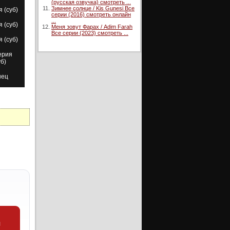
(русская озвучка) смотреть ...
Зимнее солнце / Kis Gunesi Все
я (суб)
серии (2016) смотреть онлайн
...
я (суб)
Меня зовут Фарах / Adim Farah
Все серии (2023) смотреть ...
я (суб)
ерия
уб)
нец
и