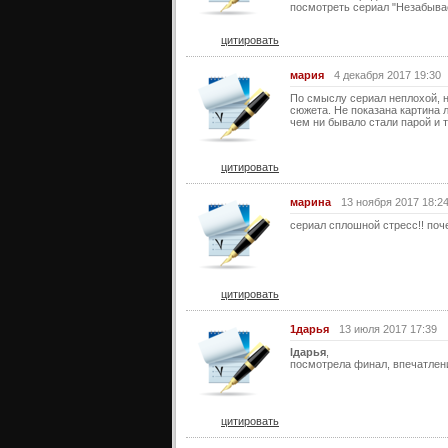
посмотреть сериал "Незабыва
цитировать
мария
4 декабря 2017 19:30
По смыслу сериал неплохой, н
сюжета. Не показана картина л
чем ни бывало стали парой и т. 
цитировать
марина
13 ноября 2017 18:2
сериал сплошной стресс!! поч
цитировать
1дарья
13 июля 2017 17:39
lдарья
,
посмотрела финал, впечатлен
цитировать