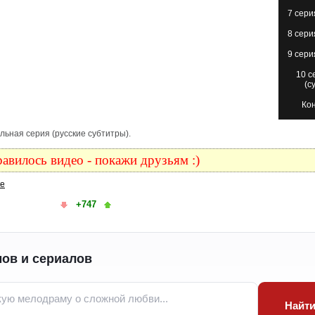
7 сери
8 сери
9 сери
10 с
(с
Ко
ительная серия (русские субтитры).
авилось видео - покажи друзьям :)
ке
+747
ов и сериалов
Найт