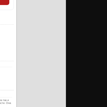
а так и
ости. Она