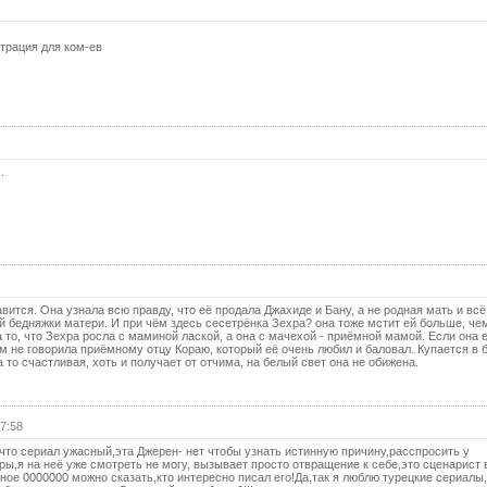
страция для ком-ев
.
вится. Она узнала всю правду, что её продала Джахиде и Бану, а не родная мать и всё
ой бедняжки матери. И при чём здесь сесетрёнка Зехра? она тоже мстит ей больше, че
 то, что Зехра росла с маминой лаской, а она с мачехой - приёмной мамой. Если она 
ом не говорила приёмному отцу Кораю, который её очень любил и баловал. Купается в 
а то счастливая, хоть и получает от отчима, на белый свет она не обижена.
7:58
,что сериал ужасный,эта Джерен- нет чтобы узнать истинную причину,расспросить у
гры,я на неё уже смотреть не могу, вызывает просто отвращение к себе,это сценарист 
ное 0000000 можно сказать,кто интересно писал его!Да,так я люблю турецкие сериалы