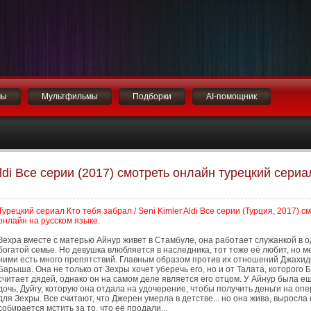
мы
Мультфильмы
Подборки
AI-помощник
Aldi Все серии (2017) смотреть онлайн турецкий сериа
Турецкий сериал Кто тебя забрал / Seni Kimler Aldi Все серии (Турция, 2017) с
онлайн на русском языке.
Зехра вместе с матерью Айнур живет в Стамбуле, она работает служанкой в 
богатой семье. Но девушка влюбляется в наследника, тот тоже её любит, но м
ними есть много препятствий. Главным образом против их отношений Джахид
Барыша. Она не только от Зехры хочет уберечь его, но и от Талата, которого
считает дядей, однако он на самом деле является его отцом. У Айнур была е
дочь, Дуйгу, которую она отдала на удочерение, чтобы получить деньги на оп
для Зехры. Все считают, что Джерен умерла в детстве... но она жива, выросла 
собирается мстить за то, что её продали...