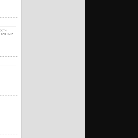
ости
 как ни в