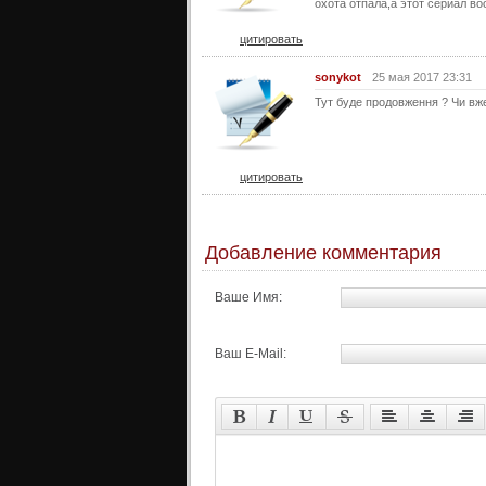
охота отпала,а этот сериал во
цитировать
sonykot
25 мая 2017 23:31
Тут буде продовження ? Чи вже
цитировать
Добавление комментария
Ваше Имя:
Ваш E-Mail: