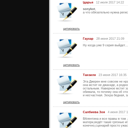
lдарья
12 июля 2017 14:22
sonykot
,
а что обязательно нужна реги
цитировать
Гаухар
28 июня 2017 21:09
Ну когда уже 9 серия выйдет....
цитировать
Танзиля
23 июня 2017 16:35
Эта Джерен мне совсем не нра
она мстит не джахиде, а родн
остальным. Наверное мстит за
обижала, то почему она об эт
и несчастная. Зехра бедная, з
цитировать
Салбиева Зоя
4 июня 2017 1
ВАлентина и все правы в том 
матери,ведёт такие грязные и
конечно,сценарий просто ужас