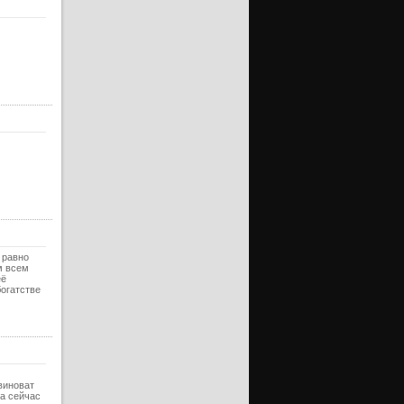
 равно
м всем
её
богатстве
виноват
,а сейчас