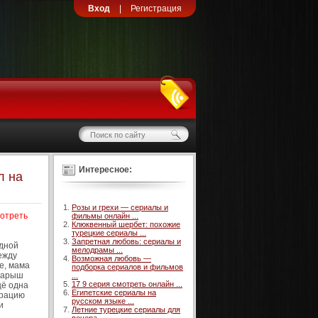
Вход
|
Регистрация
Интересное:
л на
Розы и грехи — сериалы и
мотреть
фильмы онлайн ...
Клюквенный шербет: похожие
турецкие сериалы ...
Запретная любовь: сериалы и
одной
мелодрамы ...
ежду
Возможная любовь —
е, мама
подборка сериалов и фильмов
 Барыш
...
17 9 серия смотреть онлайн ...
щё одна
Египетские сериалы на
ерацию
русском языке ...
и
Летние турецкие сериалы для