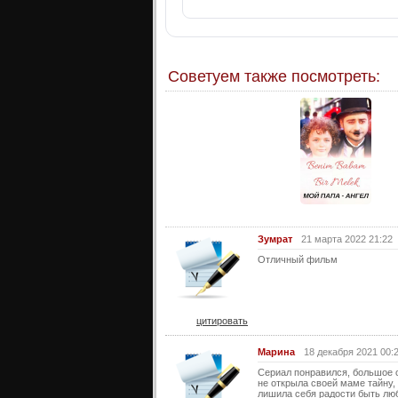
Советуем также посмотреть:
Зумрат
21 марта 2022 21:22
Отличный фильм
цитировать
Марина
18 декабря 2021 00:
Сериал понравился, большое с
не открыла своей маме тайну,
лишила себя радости быть лю