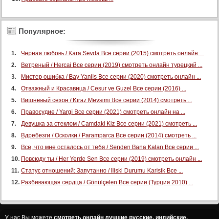
Популярное:
Черная любовь / Kara Sevda Все серии (2015) смотреть онлайн ...
Ветреный / Hercai Все серии (2019) смотреть онлайн турецкий ...
Мистер ошибка / Bay Yanlis Все серии (2020) смотреть онлайн ...
Отважный и Красавица / Cesur ve Guzel Все серии (2016) ...
Вишневый сезон / Kiraz Mevsimi Все серии (2014) смотреть ...
Правосудие / Yargi Все серии (2021) смотреть онлайн на ...
Девушка за стеклом / Camdaki Kiz Все серии (2021) смотреть ...
Вдребезги / Осколки / Paramparca Все серии (2014) смотреть ...
Все, что мне осталось от тебя / Senden Bana Kalan Все серии ...
Повсюду ты / Her Yerde Sen Все серии (2019) смотреть онлайн ...
Статус отношений: Запутанно / Iliski Durumu Karisik Все ...
Разбивающая сердца / Gönülçelen Все серии (Турция 2010) ...
У нас Вы можете
смотреть онлайн лучшие русские, индийские,