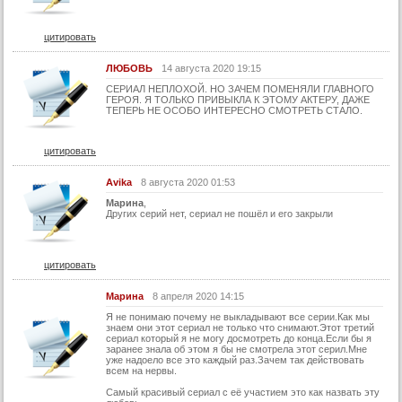
39 серия (суб)
40 серия (суб)
цитировать
41 серия (суб)
ЛЮБОВЬ
14 августа 2020 19:15
42 серия (суб)
СЕРИАЛ НЕПЛОХОЙ. НО ЗАЧЕМ ПОМЕНЯЛИ ГЛАВНОГО
ГЕРОЯ. Я ТОЛЬКО ПРИВЫКЛА К ЭТОМУ АКТЕРУ, ДАЖЕ
43 серия (суб)
ТЕПЕРЬ НЕ ОСОБО ИНТЕРЕСНО СМОТРЕТЬ СТАЛО.
44 серия (суб)
цитировать
45 серия (суб)
46 серия (суб)
Avika
8 августа 2020 01:53
47 серия (суб)
Марина
,
Других серий нет, сериал не пошёл и его закрыли
48 серия (суб)
49 серия (суб)
цитировать
50 серия (суб)
Марина
8 апреля 2020 14:15
51 серия (суб)
Я не понимаю почему не выкладывают все серии.Как мы
знаем они этот сериал не только что снимают.Этот третий
52 серия (суб)
сериал который я не могу досмотреть до конца.Если бы я
заранее знала об этом я бы не смотрела этот серил.Мне
53 серия (суб)
уже надоело все это каждый раз.Зачем так действовать
всем на нервы.
54 серия (суб)
Самый красивый сериал с её участием это как назвать эту