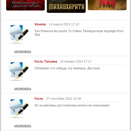
14 серия
14 серия (суб)
15 серия
Vicente
14 марта 2024 17:10
15 серия (суб)
Ten Pinterest Accounts To Follow Tiktokpornstar Kayleigh Porn
16 серия
Star
16 серия (суб)
17 серия
цитировать
17 серия (суб)
Гость Татьяна
14 января 2024 17:17
18 серия
Обломает кто нибудь эту мамашу. Достала.
18 серия (суб)
19 серия
цитировать
19 серия (суб)
Гость
27 сентября 2021 10:49
20 серия
Из за рекламы ростелекома ничего не показывает
20 серия (суб)
21 серия (суб)
22 серия (суб)
цитировать