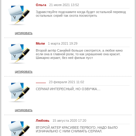
23 серия (суб)
Ольга
21 июля 2021 13:52
24 серия (суб)
Здравствуйте подскажите когда будет остальной перевод
остальных серий так охота посмотреть
25 серия (суб)
26 серия (суб)
цитировать
27 серия (суб)
28 серия (суб)
Моли
1 марта 2021 19:29
Второй актёр Санайей больше смотрится, а любое кино
29 серия (суб)
если она в главной роли, то как украшение она красит.
Шикарно играет, без неё фильм пуст
30 серия (суб)
31 серия (суб)
цитировать
32 серия (суб)
...........
23 февраля 2021 11:02
33 серия (суб)
СЕРИАЛ ИНТЕРЕСНЫЙ, НО ОЗВУЧКА....
34 серия (суб)
35 серия (суб)
цитировать
36 серия (суб)
37 серия (суб)
Любовь
15 августа 2020 17:20
ВТОРОЙ АКТЕР КРАСИВЕЕ ПЕРВОГО, НАДО БЫЛО
38 серия (суб)
ИЗНАЧАЛЬНО С НИМ СНИМАТЬ СЕРИАЛ.