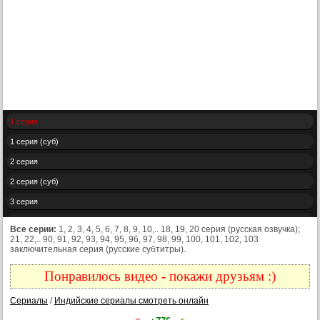
1 серия
1 серия (суб)
2 серия
2 серия (суб)
3 серия
3 серия (суб)
Все серии:
1, 2, 3, 4, 5, 6, 7, 8, 9, 10,.. 18, 19, 20 серия (русская озвучка);
21, 22,.. 90, 91, 92, 93, 94, 95, 96, 97, 98, 99, 100, 101, 102, 103
4 серия
заключительная серия (русские субтитры).
4 серия (суб)
Понравилось видео - покажи друзьям :)
5 серия
Сериалы
/
Индийские сериалы смотреть онлайн
5 серия (суб)