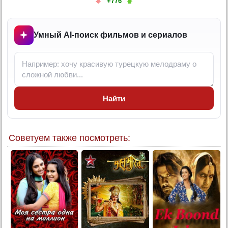
+776
6 серия
6 серия (суб)
7 серия
Умный AI-поиск фильмов и сериалов
7 серия (суб)
8 серия
8 серия (суб)
9 серия
Найти
9 серия (суб)
10 серия
10 серия (суб)
Советуем также посмотреть:
11 серия
11 серия (суб)
12 серия
12 серия (суб)
13 серия
13 серия (суб)