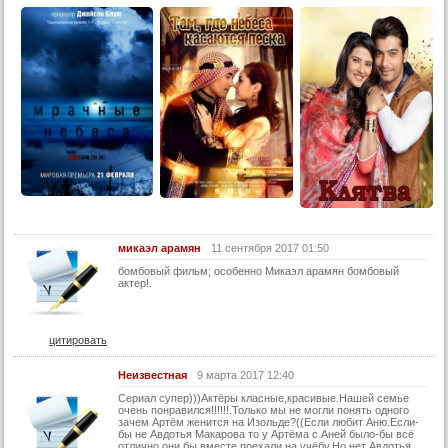
13 серия
14 серия
15 серия
16 серия
17 серия
18 серия
19 серия
20 серия
21 серия
микаэл арамян
11 сентября 2017 01:50
22 серия
бомбовый фильм; особенно Микаэл арамян бомбовый
актер!.
23 серия
24 серия
цитировать
Неизвестная
9 марта 2017 12:40
Сериал супер)))Актёры класные,красивые.Нашей семье
очень понравился!!!!!!.Только мы не могли понять одного
зачем Артём женится на Изольде?((Если любит Аню.Если-
бы не Авдотья Макарова то у Артёма с Аней было-бы всё
отлично они бы вместе поехали на учёбу.Но нет Авдотья