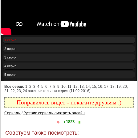
1 серия
2 серия
3 серия
4 серия
5 серия
6 серия
Все серии:
1, 2, 3, 4, 5, 6, 7, 8, 9, 10, 11, 12, 13, 14, 15, 16, 17, 18, 19, 20,
21, 22, 23, 24 заключительная серия (11.02.2016).
7 серия
8 серия
Понравилось видео - покажите друзьям :)
9 серия
Сериалы
/
Русские сериалы смотреть онлайн
10 серия
+1823
11 серия
Советуем также посмотреть:
12 серия