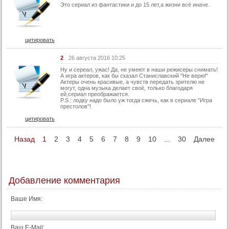
Это cериал из фантастики и до 15 лет,а жизни всё иначе.
цитировать
2
26 августа 2016 10:25
Ну и сереал, ужас! Да, не умеют в наши режисеры снимать!
А игра актеров, как бы сказал Станиславский "Не верю!"
Актеры очень красивые, а чувств передать зрителю не
могут, одна музыка делает своё, только благодаря
ей,сериал преображается.
P.S.: лодку надо было уж тогда сжечь, как в сериале "Игра
престолов"!
цитировать
Назад
1
2
3
4
5
6
7
8
9
10
...
30
Далее
Добавление комментария
Ваше Имя:
Ваш E-Mail: