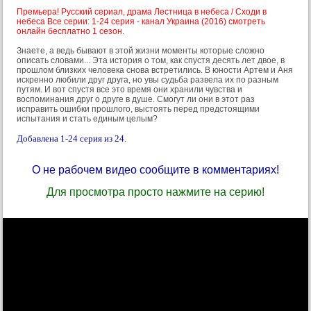
Премьера! Русский сериал, драма Лестница в небеса / Сходи в
небеса Все серии: 1-24 серия - канал Украина (2016) смотреть
онлайн бесплатно 1 сезон.
Знаете, а ведь бывают в этой жизни моменты которые сложно
описать словами... Эта история о том, как спустя десять лет двое, в
прошлом близких человека снова встретились. В юности Артем и Аня
искренно любили друг друга, но увы судьба развела их по разным
путям. И вот спустя все это время они хранили чувства и
воспоминания друг о друге в душе. Смогут ли они в этот раз
исправить ошибки прошлого, выстоять перед предстоящими
испытания и стать единым целым?
Добавлена 1-24 серия из 24.
О не рабочем видео сообщите в комментариях!
Для просмотра просто нажмите на серию!