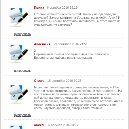
Ирина
6 октября 2016 19:19
Столько непонятных моментов! Почему не сделали днк
девушке? Зачем женится на Изольде, если любит Аню!? И
почему сын Ирины восточной внешности, а этого никто из
окружающих не замечае?
цитировать
Анастасия
19 сентября 2016 21:51
2
,
Нормальный фильм всё лучше чем это гавно типа
Воронины молодёшка реальные пацаны
цитировать
Olesya
18 сентября 2016 10:33
Может не самый удачный сценарий, плохой конец, но! Не
часто в жизни встретишь такую любовь и жертвенность! На
протяжении всей жизни герой любил свою Аню, и остался с
ней до конца, верил, когда другие перестали, и ждал.
Красивая сказка, плаксивая, но можно было оставить Аню в
живых, жаль мальчишку, столько всего он положил к ее
ногам! Музыка красивая, актеры талантливые.
цитировать
omred
30 августа 2016 01:12