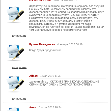
Гость Виктория
5 марта 2025 04:13
34 серия
Здравствуйте! К сожалению хорошие сериалы без озвучки!
Почему бы вам не озвучить сериал "как назвать эту
35 серия
любовь"полностью!? Сериалы с красивыми актёрами идут
субтитры! Мне сериал смотреть или как книгу читать!?
Пожалуста озвучте сериал полностью как назвать эту
36 серия
любовь! Если у вас будут сериалы с озвучкой и с
красивыми актёрами я думаю люди начнут даже
37 серия
подписаться на платной основе! Я нашла такой один канал
там месяц 99руб но я всё пересмотрела там!
38 серия
цитировать
39 серия
Рузана Рашидовна
4 января 2023 00:18
40 серия
Когда будет продолжение
41 серия
42 серия
43 серия
цитировать
44 серия
Айсел
1 мая 2016 11:32
45 серия
здравствуйте.... СКАЖИТЕ ПЛИЗ КОГДА СЛЕДУЮЩИЕ
СЕРИИ БУДУТ ОЧЕНЬ ХОЧЕТСЯ ПОСМОТРЕТЬ
46 серия
47 серия
цитировать
48 серия
Анна
5 июля 2015 20:54
49 серия