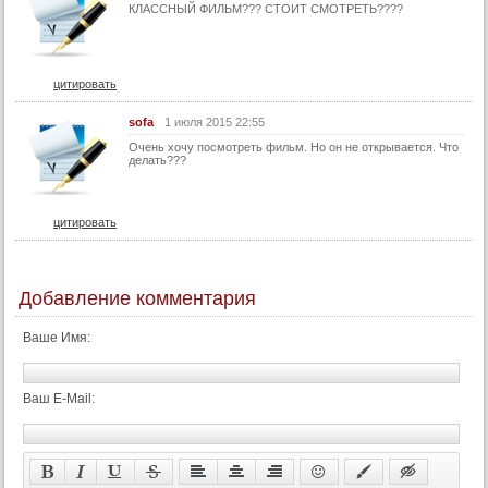
КЛАССНЫЙ ФИЛЬМ??? СТОИТ СМОТРЕТЬ????
50 серия
51 серия
52 серия
цитировать
53 серия
sofa
1 июля 2015 22:55
54 серия
Очень хочу посмотреть фильм. Но он не открывается. Что
делать???
55 серия
56 серия
цитировать
57 серия
58 серия
59 серия
Добавление комментария
60 серия
Ваше Имя:
61 серия
62 серия
Ваш E-Mail:
63 серия
64 серия
65 серия