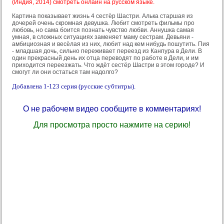
(Индия, 2014) смотреть онлайн на русском языке.
Картина показывает жизнь 4 сестёр Шастри. Алька старшая из
дочерей очень скромная девушка. Любит смотреть фильмы про
любовь, но сама боится познать чувство любви. Аннушка самая
умная, в сложных ситуациях заменяет маму сестрам. Девьяни -
амбициозная и весёлая из них, любит над кем нибудь пошутить. Пия
- младшая дочь, сильно переживает переезд из Канпура в Дели. В
один прекрасный день их отца переводят по работе в Дели, и им
приходится переезжать. Что ждёт сестёр Шастри в этом городе? И
смогут ли они остаться там надолго?
Добавлена 1-123 серия (русские субтитры).
О не рабочем видео сообщите в комментариях!
Для просмотра просто нажмите на серию!