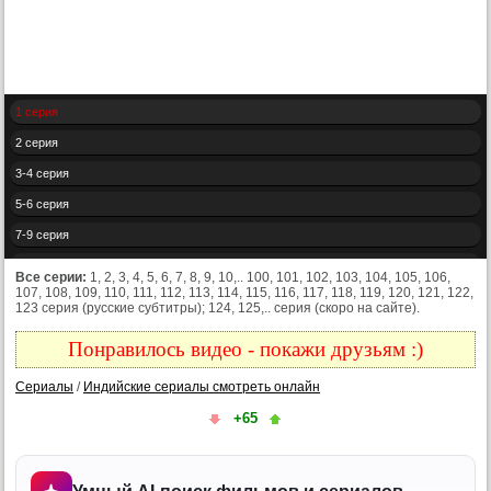
1 серия
2 серия
3-4 серия
5-6 серия
7-9 серия
10 серия
Все серии:
1, 2, 3, 4, 5, 6, 7, 8, 9, 10,.. 100, 101, 102, 103, 104, 105, 106,
107, 108, 109, 110, 111, 112, 113, 114, 115, 116, 117, 118, 119, 120, 121, 122,
11 серия
123 серия (русские субтитры); 124, 125,.. серия (скоро на сайте).
12 серия
Понравилось видео - покажи друзьям :)
13 серия
Сериалы
/
Индийские сериалы смотреть онлайн
14 серия
+65
15 серия
16 серия
17 серия