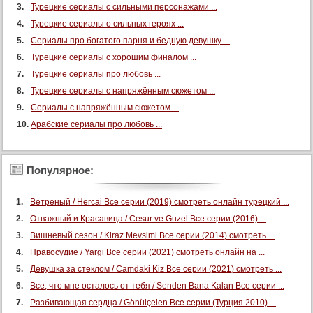
Турецкие сериалы с сильными персонажами ...
82 серия
Турецкие сериалы о сильных героях ...
83 серия
Сериалы про богатого парня и бедную девушку ...
84 серия
Турецкие сериалы с хорошим финалом ...
85 серия
Турецкие сериалы про любовь ...
Турецкие сериалы с напряжённым сюжетом ...
86 серия
Сериалы с напряжённым сюжетом ...
87 серия
Арабские сериалы про любовь ...
88 серия
89 серия
Популярное:
90 серия
91 серия
Ветреный / Hercai Все серии (2019) смотреть онлайн турецкий ...
92 серия
Отважный и Красавица / Cesur ve Guzel Все серии (2016) ...
93 серия
Вишневый сезон / Kiraz Mevsimi Все серии (2014) смотреть ...
94 серия
Правосудие / Yargi Все серии (2021) смотреть онлайн на ...
95 серия
Девушка за стеклом / Camdaki Kiz Все серии (2021) смотреть ...
Все, что мне осталось от тебя / Senden Bana Kalan Все серии ...
96 серия
Разбивающая сердца / Gönülçelen Все серии (Турция 2010) ...
97 серия