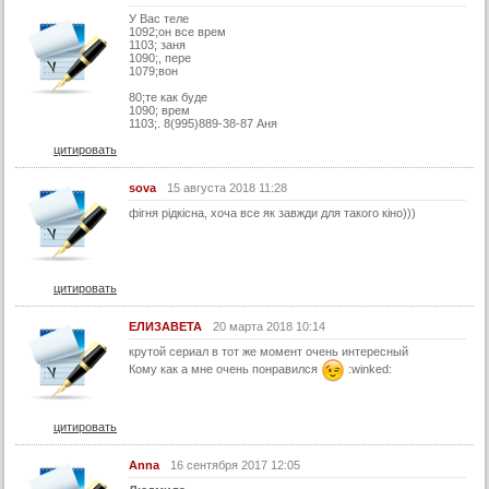
У Вас теле
27 серия
1092;он все врем
1103; заня
28 серия
1090;, пере
1079;вон
29 серия
80;те как буде
1090; врем
30 серия
1103;. 8(995)889-38-87 Аня
31 серия
цитировать
32 серия
sova
15 августа 2018 11:28
33 серия
фігня рідкісна, хоча все як завжди для такого кіно)))
34 серия
35 серия
цитировать
36 серия
ЕЛИЗАВЕТА
20 марта 2018 10:14
37 серия
крутой сериал в тот же момент очень интересный
38 серия
Кому как а мне очень понравился
:winked:
39 серия
40 серия
цитировать
41 серия
Anna
16 сентября 2017 12:05
42 серия