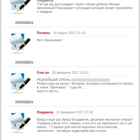
Людмила
,
Так как вы рассуждают грубо говоря дебилы.Фильм
43 серия
жизненный.Показывает ситуацию которая может произойти
с каждым.
44 серия
цитировать
45 серия
Полина
16 марта 2017 21:18
46 серия
Все показывает
47 серия
48 серия
49 серия
цитировать
50 серия
Оля ля
26 февраля 2017 14:10
51 серия
РЕДЧАЙШАЯ ХРЕНЬ )))))))))))))))))))))))))))))))
Режиссера на мыло ! Актеров, воторые соглашаются играть
52 серия
в таких "фильмах" - туда же ....
просто жесть...
53 серия
цитировать
54 серия
Людмила
21 февраля 2017 17:48
55 серия
Бред и ещё раз бред! Бездарная, дешевая мыльная опера!!!
56 серия
Украина сняла этот сериал, а кто его уж пропихнул на 1-ый
канал...? Сериал для неотягощенных интеллектом,
57 серия
непонятно - на какую аудиторию рассчитан.
58 серия