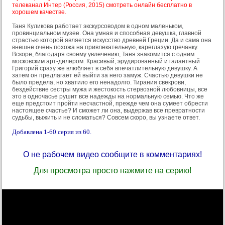
телеканал Интер (Россия, 2015) смотреть онлайн бесплатно в
хорошем качестве.
Таня Куликова работает экскурсоводом в одном маленьком,
провинциальном музее. Она умная и способная девушка, главной
страстью которой является искусство древней Греции. Да и сама она
внешне очень похожа на привлекательную, кареглазую гречанку.
Вскоре, благодаря своему увлечению, Таня знакомится с одним
московским арт-дилером. Красивый, эрудированный и галантный
Григорий сразу же влюбляет в себя впечатлительную девушку. А
затем он предлагает ей выйти за него замуж. Счастью девушки не
было предела, но хватило его ненадолго. Тирания свекрови,
бездействие сестры мужа и жестокость стервозной любовницы, все
это в одночасье рушит все надежды на нормальную семью. Что же
еще предстоит пройти несчастной, прежде чем она сумеет обрести
настоящее счастье? И сможет ли она, выдержав все превратности
судьбы, выжить и не сломаться? Совсем скоро, вы узнаете ответ.
Добавлена 1-60 серия из 60.
О не рабочем видео сообщите в комментариях!
Для просмотра просто нажмите на серию!