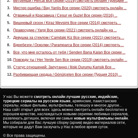
Ветреный / Hercai Все серии (2019) смотреть онлайн турецкий ...
Мистер ошибка / Bay Yanlis Все серии (2020) смотреть онлайн ...
Отважный и Красавица / Cesur ve Guzel Все серии (2016) ...
Вишневый сезон / Kiraz Mevsimi Все серии (2014) смотреть ...
Правосудие / Yargi Все серии (2021) смотреть онлайн на ...
Девушка за стеклом / Camdaki Kiz Все серии (2021) смотреть ...
Вдребезги / Осколки / Paramparca Все серии (2014) смотреть ...
Все, что мне осталось от тебя / Senden Bana Kalan Все серии ...
Повсюду ты / Her Yerde Sen Все серии (2019) смотреть онлайн ...
Статус отношений: Запутанно / Iliski Durumu Karisik Все ...
Разбивающая сердца / Gönülçelen Все серии (Турция 2010) ...
У нас Вы можете
смотреть онлайн лучшие русские, индийские,
турецкие сериалы на русском языке
, армянские, пакистанские
сериалы, новые фильмы, мультфильмы, телешоу и многое другое...
Наш сайт открыт для всех: здесь можно смотреть онлайн бесплатно в
хорошем качестве, наслаждаться новыми сериями любимых сериалов,
развлекать детишек, включая им самые
новые мультфильмы онлайн
.
Мы собирали для Вас лучшую сборку (архив) видео материалов сети,
которые не дадут Вам заскучать у Нас в любое время суток.
© Все права защищены.