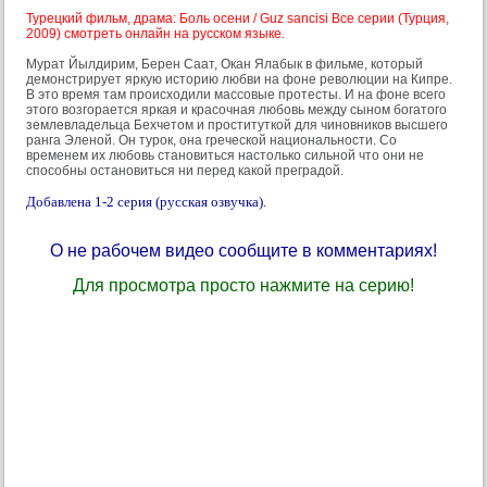
Турецкий фильм, драма: Боль осени / Guz sancisi Все серии (Турция,
2009) смотреть онлайн на русском языке.
Мурат Йылдирим, Берен Саат, Окан Ялабык в фильме, который
демонстрирует яркую историю любви на фоне революции на Кипре.
В это время там происходили массовые протесты. И на фоне всего
этого возгорается яркая и красочная любовь между сыном богатого
землевладельца Бехчетом и проституткой для чиновников высшего
ранга Эленой. Он турок, она греческой национальности. Со
временем их любовь становиться настолько сильной что они не
способны остановиться ни перед какой преградой.
Добавлена 1-2 серия (русская озвучка).
О не рабочем видео сообщите в комментариях!
Для просмотра просто нажмите на серию!