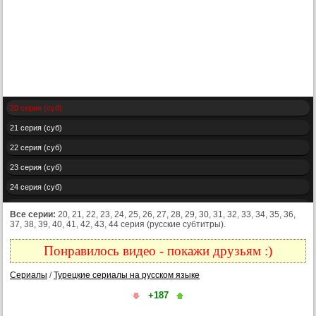
20 серия (суб)
21 серия (суб)
22 серия (суб)
23 серия (суб)
24 серия (суб)
25 серия (суб)
Все серии:
20, 21, 22, 23, 24, 25, 26, 27, 28, 29, 30, 31, 32, 33, 34, 35, 36,
37, 38, 39, 40, 41, 42, 43, 44 серия (русские субтитры).
26 серия (суб)
27 серия (суб)
Понравилось видео - покажи друзьям :)
28 серия (суб)
Сериалы
/
Турецкие сериалы на русском языке
29 серия (суб)
+187
30 серия (суб)