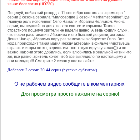
языке бесплатно (HD720).
Поцелуй, побивший рекорды! 11 сентября состоялась премьера 1
серии 2 сезона сериала "Милсоердие 2 сезон / Merhamet online", где
главную роль исполняют Озгю Намал и Ибрагим Челликол. Анонс
серии, вышедший на днях, поверг соц. сети взрывом. Такого
страстного поцелуя зрители не видели давно. А ведь ходили слухи,
что после расставания Ибрагима и его бывшей девушки, актрисы
Дениз Чакыр, Ибрагима пару раз замечали в обществе Озгю. Вот
когда происходит такая магия между актёрами в фильме чувствуешь
страсть и искры летят, веришь им - вот такую игру я уважаю))) и не
важно, как они этого добились, если влюбились в реальной жизни что
же, всё равно, зритель хочет чтоб всё выглядело по настоящему а
они молодцы!!! Смотрите 2 сезон у нас на сайте.
Добавлен 2 сезон: 20-44 серия (русские субтитры).
О не рабочем видео сообщите в комментариях!
Для просмотра просто нажмите на серию!