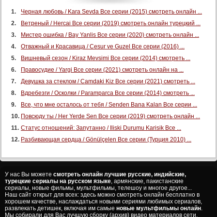
Черная любовь / Kara Sevda Все серии (2015) смотреть онлайн ...
Ветреный / Hercai Все серии (2019) смотреть онлайн турецкий ...
Мистер ошибка / Bay Yanlis Все серии (2020) смотреть онлайн ...
Отважный и Красавица / Cesur ve Guzel Все серии (2016) ...
Вишневый сезон / Kiraz Mevsimi Все серии (2014) смотреть ...
Правосудие / Yargi Все серии (2021) смотреть онлайн на ...
Девушка за стеклом / Camdaki Kiz Все серии (2021) смотреть ...
Вдребезги / Осколки / Paramparca Все серии (2014) смотреть ...
Все, что мне осталось от тебя / Senden Bana Kalan Все серии ...
Повсюду ты / Her Yerde Sen Все серии (2019) смотреть онлайн ...
Статус отношений: Запутанно / Iliski Durumu Karisik Все ...
Разбивающая сердца / Gönülçelen Все серии (Турция 2010) ...
У нас Вы можете
смотреть онлайн лучшие русские, индийские,
турецкие сериалы на русском языке
, армянские, пакистанские
сериалы, новые фильмы, мультфильмы, телешоу и многое другое...
Наш сайт открыт для всех: здесь можно смотреть онлайн бесплатно в
хорошем качестве, наслаждаться новыми сериями любимых сериалов,
развлекать детишек, включая им самые
новые мультфильмы онлайн
.
Мы собирали для Вас лучшую сборку (архив) видео материалов сети,