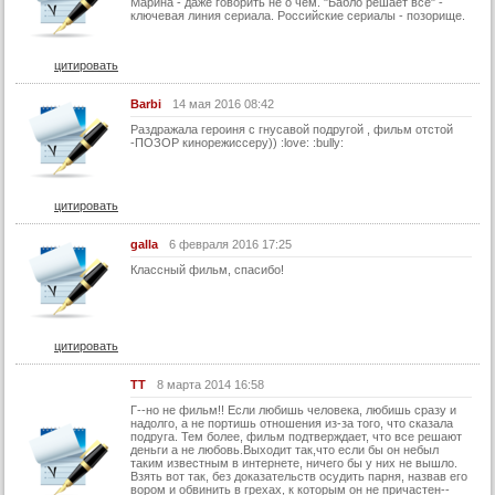
Марина - даже говорить не о чем. "Бабло решает всё" -
ключевая линия сериала. Российские сериалы - позорище.
цитировать
Barbi
14 мая 2016 08:42
Раздражала героиня с гнусавой подругой , фильм отстой
-ПОЗОР кинорежиссеру)) :love: :bully:
цитировать
galla
6 февраля 2016 17:25
Классный фильм, спасибо!
цитировать
TT
8 марта 2014 16:58
Г--но не фильм!! Если любишь человека, любишь сразу и
надолго, а не портишь отношения из-за того, что сказала
подруга. Тем более, фильм подтверждает, что все решают
деньги а не любовь.Выходит так,что если бы он небыл
таким известным в интернете, ничего бы у них не вышло.
Взять вот так, без доказательств осудить парня, назвав его
вором и обвинить в грехах, к которым он не причастен--