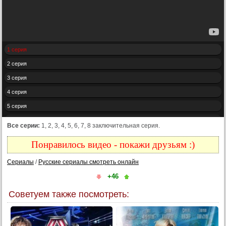
1 серия
2 серия
3 серия
4 серия
5 серия
6 серия
Все серии:
1, 2, 3, 4, 5, 6, 7, 8 заключительная серия.
7 серия
Понравилось видео - покажи друзьям :)
8 серия
Сериалы
/
Русские сериалы смотреть онлайн
Конец
+46
Советуем также посмотреть: