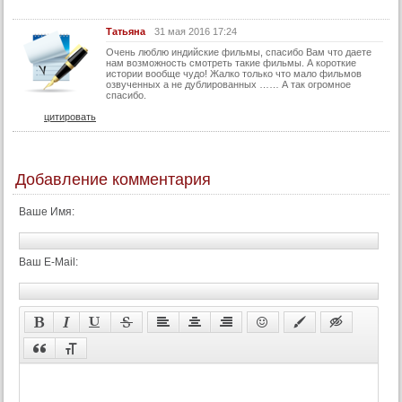
30 серия
Татьяна
31 мая 2016 17:24
31 серия
Очень люблю индийские фильмы, спасибо Вам что даете
32 серия
нам возможность смотреть такие фильмы. А короткие
истории вообще чудо! Жалко только что мало фильмов
33 серия
озвученных а не дублированных …… А так огромное
спасибо.
34 серия
цитировать
35 серия
36 серия
Добавление комментария
37 серия
38 серия
Ваше Имя:
39 серия
40 серия
Ваш E-Mail:
41 серия
42 серия
43 серия
44 серия
45 серия