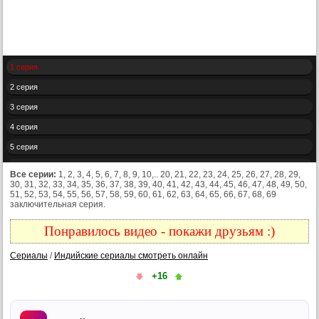
1 серия
2 серия
3 серия
4 серия
5 серия
6 серия
Все серии:
1, 2, 3, 4, 5, 6, 7, 8, 9, 10,.. 20, 21, 22, 23, 24, 25, 26, 27, 28, 29,
30, 31, 32, 33, 34, 35, 36, 37, 38, 39, 40, 41, 42, 43, 44, 45, 46, 47, 48, 49, 50,
7 серия
51, 52, 53, 54, 55, 56, 57, 58, 59, 60, 61, 62, 63, 64, 65, 66, 67, 68, 69
заключительная серия.
8 серия
9 серия
Понравилось видео - покажи друзьям :)
10 серия
Сериалы
/
Индийские сериалы смотреть онлайн
11 серия
+16
12 серия
13 серия