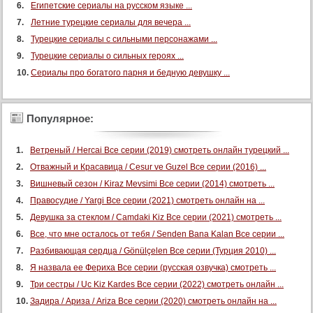
Египетские сериалы на русском языке ...
62 серия
Летние турецкие сериалы для вечера ...
63 серия
Турецкие сериалы с сильными персонажами ...
64 серия
Турецкие сериалы о сильных героях ...
65 серия
Сериалы про богатого парня и бедную девушку ...
66 серия
67 серия
Популярное:
68 серия
69 серия
Ветреный / Hercai Все серии (2019) смотреть онлайн турецкий ...
Отважный и Красавица / Cesur ve Guzel Все серии (2016) ...
Вишневый сезон / Kiraz Mevsimi Все серии (2014) смотреть ...
Правосудие / Yargi Все серии (2021) смотреть онлайн на ...
Девушка за стеклом / Camdaki Kiz Все серии (2021) смотреть ...
Все, что мне осталось от тебя / Senden Bana Kalan Все серии ...
Разбивающая сердца / Gönülçelen Все серии (Турция 2010) ...
Я назвала ее Фериха Все серии (русская озвучка) смотреть ...
Три сестры / Uc Kiz Kardes Все серии (2022) смотреть онлайн ...
Задира / Ариза / Ariza Все серии (2020) смотреть онлайн на ...