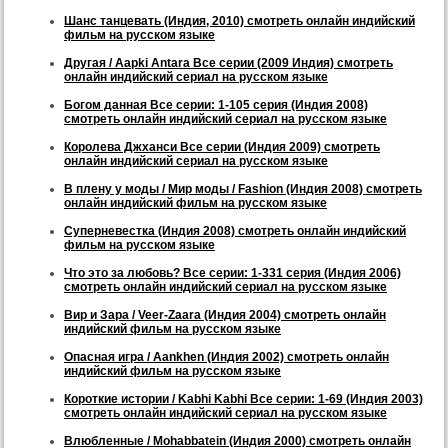
Шанс танцевать (Индия, 2010) смотреть онлайн индийский
фильм на русском языке
Другая / Aapki Antara Все серии (2009 Индия) смотреть
онлайн индийский сериал на русском языке
Богом данная Все серии: 1-105 серия (Индия 2008)
смотреть онлайн индийский сериал на русском языке
Королева Джханси Все серии (Индия 2009) смотреть
онлайн индийский сериал на русском языке
В плену у моды / Мир моды / Fashion (Индия 2008) смотреть
онлайн индийский фильм на русском языке
Суперневестка (Индия 2008) смотреть онлайн индийский
фильм на русском языке
Что это за любовь? Все серии: 1-331 серия (Индия 2006)
смотреть онлайн индийский сериал на русском языке
Вир и Зара / Veer-Zaara (Индия 2004) смотреть онлайн
индийский фильм на русском языке
Опасная игра / Aankhen (Индия 2002) смотреть онлайн
индийский фильм на русском языке
Короткие истории / Kabhi Kabhi Все серии: 1-69 (Индия 2003)
смотреть онлайн индийский сериал на русском языке
Влюбленные / Mohabbatein (Индия 2000) смотреть онлайн