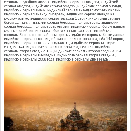
сериалы случайная любовь, индийские сериалы амаджи, индийский
сериал амаджи, индийские сериал амаджи, индийские сериал ананди,
индийский сериал амачи, индийский сериал ананди смотреть онлайн,
индийский сериал ананди смотреть, индийский сериал ананди на
русском языке, индийский сериал амаджи 1 серия, индийский сериал
богом данная, индийский сериал богом данная смотреть, индийский
сериал богом данная смотреть онлайн, индийский сериал богом данная
сколько серий, индия сериал богом данная, смотреть индийские
сериалы бесплатно онлайн, смотреть индийские сериалы богом данная,
индийские сериалы все, индийские сериалы вторая свадьба 148 серия,
индийские сериалы вторая свадьба 91, индийские сериалы вторая
свадьба 141, индийские сериалы вторая свадьба 171, индийские
сериалы вторая свадьба 162, индийские сериалы вторая свадьба 154,
индийские сериалы википедия, индийские сериал вторая свадьба,
индийские сериалы 2008 года,
индийские сериалы две звезды,