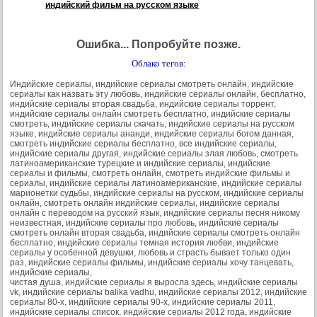
индийский фильм на русском языке
Ошибка... Попробуйте позже.
Облако тегов:
Индийские сериалы, индийские сериалы смотреть онлайн, индийские
сериалы как назвать эту любовь, индийские сериалы онлайн, бесплатно,
индийские сериалы вторая свадьба, индийские сериалы торрент,
индийские сериалы онлайн смотреть бесплатно, индийские сериалы
смотреть, индийские сериалы скачать, индийские сериалы на русском
языке, индийские сериалы ананди, индийские сериалы богом данная,
смотреть индийские сериалы бесплатно, все индийские сериалы,
индийские сериалы другая, индийские сериалы злая любовь, смотреть
латиноамериканские турецкие и индийские сериалы, индийские
сериалы и фильмы, смотреть онлайн, смотреть индийские фильмы и
сериалы, индийские сериалы латиноамериканские, индийские сериалы
марионетки судьбы, индийские сериалы на русском, индийские сериалы
онлайн, смотреть онлайн индийские сериалы, индийские сериалы
онлайн с переводом на русский язык, индийские сериалы песня никому
неизвестная, индийские сериалы про любовь, индийские сериалы
смотреть онлайн вторая свадьба, индийские сериалы смотреть онлайн
бесплатно, индийские сериалы темная история любви, индийские
сериалы у особенной девушки, любовь и страсть бывает только один
раз, индийские сериалы фильмы, индийские сериалы хочу танцевать,
индийские сериалы,
чистая душа, индийские сериалы я выросла здесь, индийские сериалы
vk, индийские сериалы balika vadhu, индийские сериалы 2012, индийские
сериалы 80-х, индийские сериалы 90-х, индийские сериалы 2011,
индийские сериалы список, индийские сериалы 2012 года, индийские