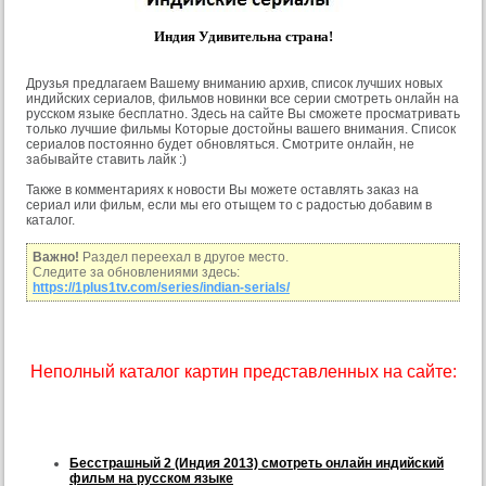
Индия Удивительна страна!
Друзья предлагаем Вашему вниманию архив, список лучших новых
индийских сериалов, фильмов новинки все серии смотреть онлайн на
русском языке бесплатно. Здесь на сайте Вы сможете просматривать
только лучшие фильмы Которые достойны вашего внимания. Список
сериалов постоянно будет обновляться. Смотрите онлайн, не
забывайте ставить лайк :)
Также в комментариях к новости Вы можете оставлять заказ на
сериал или фильм, если мы его отыщем то с радостью добавим в
каталог.
Важно!
Раздел переехал в другое место.
Следите за обновлениями здесь:
https://1plus1tv.com/series/indian-serials/
Неполный каталог картин представленных на сайте:
Бесстрашный 2 (Индия 2013) смотреть онлайн индийский
фильм на русском языке