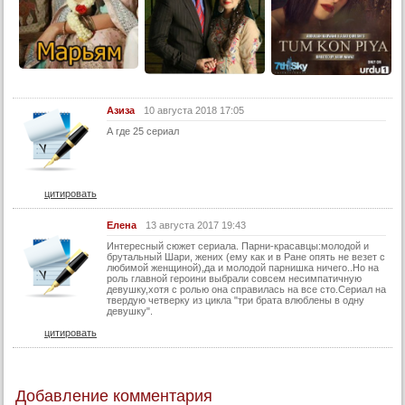
Азиза
10 августа 2018 17:05
А где 25 сериал
цитировать
Елена
13 августа 2017 19:43
Интересный сюжет сериала. Парни-красавцы:молодой и
брутальный Шари, жених (ему как и в Ране опять не везет с
любимой женщиной),да и молодой парнишка ничего..Но на
роль главной героини выбрали совсем несимпатичную
девушку,хотя с ролью она справилась на все сто.Сериал на
твердую четверку из цикла "три брата влюблены в одну
девушку".
цитировать
Добавление комментария