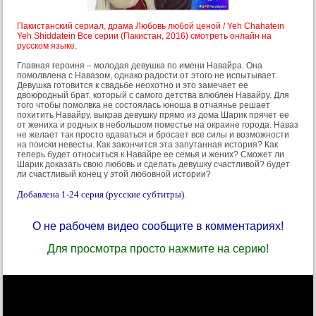
Пакистанский сериал, драма Любовь любой ценой / Yeh Chahatein
Yeh Shiddatein Все серии (Пакистан, 2016) смотреть онлайн на
русском языке.
Главная героиня – молодая девушка по имени Навайра. Она
помолвлена с Навазом, однако радости от этого не испытывает.
Девушка готовится к свадьбе неохотно и это замечает ее
двоюродный брат, который с самого детства влюблен Навайру. Для
того чтобы помолвка не состоялась юноша в отчаянье решает
похитить Навайру. выкрав девушку прямо из дома Шарик прячет ее
от жениха и родных в небольшом поместье на окраине города. Наваз
не желает так просто вдаваться и бросает все силы и возможности
на поиски невесты. Как закончится эта запутанная история? Как
теперь будет относиться к Навайре ее семья и жених? Сможет ли
Шарик доказать свою любовь и сделать девушку счастливой? будет
ли счастливый конец у этой любовной истории?
Добавлена 1-24 серия (русские субтитры).
О не рабочем видео сообщите в комментариях!
Для просмотра просто нажмите на серию!