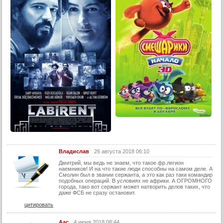
14 серия
15 серия
16 серия
17 серия
18 серия
19 серия
20 серия
Конец
Владислав
26 августа 2018 06:10
Дмитрий, мы ведь не знаем, что такое фр.легион
наемников! И на что такие люди способны на самом деле. А
Смолин был в звании сержанта, а это как раз таки командир
подобных операций. В условиях не африки. А ОГРОМНОГО
города, тако вот сержант может натворить делов таких, что
даже ФСБ не сразу остановит.
цитировать
Аас
4 июня 2018 08:44