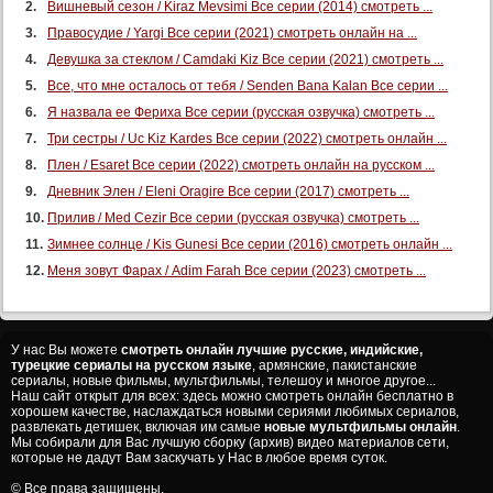
Вишневый сезон / Kiraz Mevsimi Все серии (2014) смотреть ...
Правосудие / Yargi Все серии (2021) смотреть онлайн на ...
Девушка за стеклом / Camdaki Kiz Все серии (2021) смотреть ...
Все, что мне осталось от тебя / Senden Bana Kalan Все серии ...
Я назвала ее Фериха Все серии (русская озвучка) смотреть ...
Три сестры / Uc Kiz Kardes Все серии (2022) смотреть онлайн ...
Плен / Esaret Все серии (2022) смотреть онлайн на русском ...
Дневник Элен / Eleni Oragire Все серии (2017) смотреть ...
Прилив / Med Cezir Все серии (русская озвучка) смотреть ...
Зимнее солнце / Kis Gunesi Все серии (2016) смотреть онлайн ...
Меня зовут Фарах / Adim Farah Все серии (2023) смотреть ...
У нас Вы можете
смотреть онлайн лучшие русские, индийские,
турецкие сериалы на русском языке
, армянские, пакистанские
сериалы, новые фильмы, мультфильмы, телешоу и многое другое...
Наш сайт открыт для всех: здесь можно смотреть онлайн бесплатно в
хорошем качестве, наслаждаться новыми сериями любимых сериалов,
развлекать детишек, включая им самые
новые мультфильмы онлайн
.
Мы собирали для Вас лучшую сборку (архив) видео материалов сети,
которые не дадут Вам заскучать у Нас в любое время суток.
© Все права защищены.