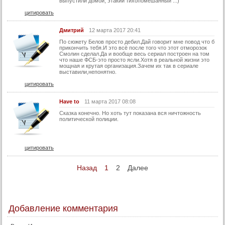
выпустили домой, этакий тихопомешанный ..:)
цитировать
Дмитрий
12 марта 2017 20:41
По сюжету Белов просто дебил.Дай говорит мне повод что б
прикончить тебя.И это всё после того что этот отморозок
Смолин сделал.Да и вообще весь сериал построен на том
что наше ФСБ-это просто ясли.Хотя в реальной жизни это
мощная и крутая организация.Зачем их так в сериале
выставили,непонятно.
цитировать
Have to
11 марта 2017 08:08
Сказка конечно. Но хоть тут показана вся ничтожность
политической полиции.
цитировать
Назад
1
2
Далее
Добавление комментария