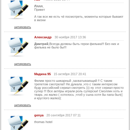
Лллл
,
Привет
А так все же есть чё посмотреть, моменты которые бывают
в жизни
цитировать
Александр
30 ноября 2017 13:36
Дмитрий
,Всегда должны быть герои фильма!!! Без них и
фильма не было бы!!!
цитировать
Мадина 95
15 октября 2017 20:41
Филим просто шикарный ,захватывающий !! С таким
трепетом смотрела!! Не думала ,что с таким интересом
буду российский сериал смотреть ))) ну этот сериал просто
супер !!! Все актёры играли роль суперски! Смоллин хоть и
тварь ,но жалко ( хотелось ,чтоб у сына хотя бы папа был((
и круглого жалко((
цитировать
genya
20 сентября 2017 07:11
thomas hotel