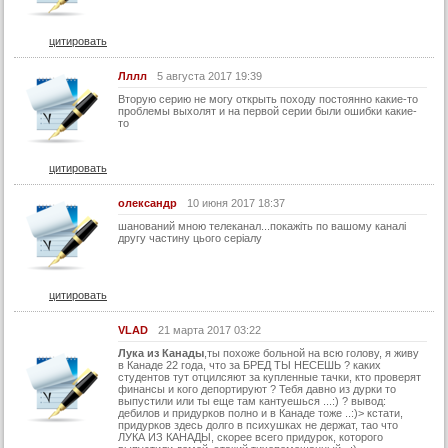
цитировать
Лллл
5 августа 2017 19:39
Вторую серию не могу открыть походу постоянно какие-то
проблемы выхолят и на первой серии были ошибки какие-
то
цитировать
олександр
10 июня 2017 18:37
шанований мною телеканал...покажіть по вашому каналі
другу частину цього серіалу
цитировать
VLAD
21 марта 2017 03:22
Лука из Канады
,ты похоже больной на всю голову, я живу
в Канаде 22 года, что за БРЕД ТЫ НЕСЕШЬ ? каких
студентов тут отцилсяют за купленные тачки, кто проверят
финансы и кого депортируют ? Тебя давно из дурки то
выпустили или ты еще там кантуешься ...:) ? вывод:
дебилов и придурков полно и в Канаде тоже ..:)> кстати,
придурков здесь долго в психушках не держат, тао что
ЛУКА ИЗ КАНАДЫ, скорее всего придурок, которого